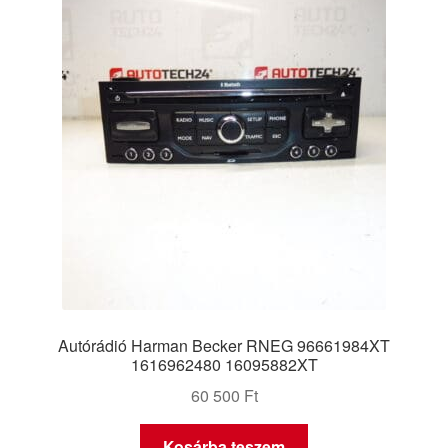
Panaszkezelési szabályzat
Pénztár
Rólunk
Saját fiókom
Szállítás
Szállítás világszerte
Autórádió Harman Becker RNEG 96661984XT
Szekér
1616962480 16095882XT
60 500
Ft
Kosárba teszem