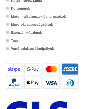
Hűtés, fűtés, klíma
Konténerek
Motor - alkatrészek és tartozékok
Motorok, sebességváltók
Szerszámkészletek
Test
Vonórudak és kötélpályák