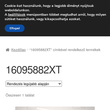
SZÁLLÍTÁS 2618 Ft-tól
Cookie-kat használunk, hogy a legjobb élményt nyújtsuk
weboldalunkon.
Hétfő-Péntek 9:00–16:00
06 80 088 054
A
beállítások
menüpontban többet megtudhat arról, hogy milyen
sütiket használunk, vagy kikapcsolhatja azokat.
Ugrás
Kilépés
Menü
Elfogad
a
a
navigációhoz
tartalomba
Kezdőlap
Kezdőlap
“16095882XT” címkével rendelkező termékek
Adatvédelmi irányelvek
16095882XT
Felhasználási feltételek
Kapcsolatba lépni
Kifizetések
Összesen 1 találat
Panasz