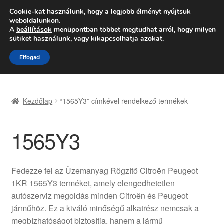
SZÁLLÍTÁS 2618 Ft-tól
Cookie-kat használunk, hogy a legjobb élményt nyújtsuk
weboldalunkon.
Hétfő-Péntek 9:00–16:00
06 80 088 054
A
beállítások
menüpontban többet megtudhat arról, hogy milyen
sütiket használunk, vagy kikapcsolhatja azokat.
Ugrás
Kilépés
Menü
Elfogad
a
a
navigációhoz
tartalomba
Kezdőlap
Kezdőlap
“1565Y3” címkével rendelkező termékek
Adatvédelmi irányelvek
1565Y3
Felhasználási feltételek
Kapcsolatba lépni
Fedezze fel az Üzemanyag Rögzítő Citroën Peugeot
1KR 1565Y3 terméket, amely elengedhetetlen
Kifizetések
autószerviz megoldás minden Citroën és Peugeot
járműhöz. Ez a kiváló minőségű alkatrész nemcsak a
Panasz
megbízhatóságot biztosítja, hanem a jármű