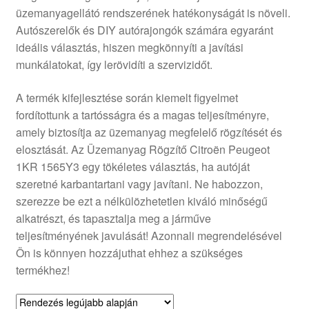
üzemanyagellátó rendszerének hatékonyságát is növeli.
Panaszkezelési szabályzat
Autószerelők és DIY autórajongók számára egyaránt
ideális választás, hiszen megkönnyíti a javítási
Pénztár
munkálatokat, így lerövidíti a szervizidőt.
Rólunk
A termék kifejlesztése során kiemelt figyelmet
fordítottunk a tartósságra és a magas teljesítményre,
amely biztosítja az üzemanyag megfelelő rögzítését és
Saját fiókom
elosztását. Az Üzemanyag Rögzítő Citroën Peugeot
1KR 1565Y3 egy tökéletes választás, ha autóját
Szállítás
szeretné karbantartani vagy javítani. Ne habozzon,
szerezze be ezt a nélkülözhetetlen kiváló minőségű
Szállítás világszerte
alkatrészt, és tapasztalja meg a járműve
teljesítményének javulását! Azonnali megrendelésével
Szekér
Ön is könnyen hozzájuthat ehhez a szükséges
termékhez!