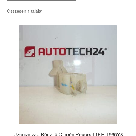
Összesen 1 találat
Üzemanyag Rögzítő Citroën Peugeot 1KR 1565Y3