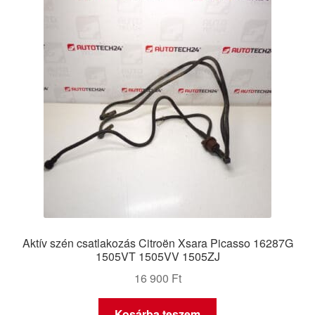
Panaszkezelési szabályzat
Pénztár
Rólunk
Saját fiókom
Szállítás
Szállítás világszerte
Aktív szén csatlakozás Citroën Xsara Picasso 16287G
Szekér
1505VT 1505VV 1505ZJ
16 900
Ft
Kosárba teszem