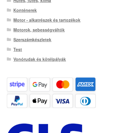
Hűtés, fűtés, klíma
Konténerek
Motor - alkatrészek és tartozékok
Motorok, sebességváltók
Szerszámkészletek
Test
Vonórudak és kötélpályák