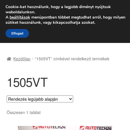
SZÁLLÍTÁS 2618 Ft-tól
Cookie-kat használunk, hogy a legjobb élményt nyújtsuk
weboldalunkon.
Hétfő-Péntek 9:00–16:00
06 80 088 054
A
beállítások
menüpontban többet megtudhat arról, hogy milyen
sütiket használunk, vagy kikapcsolhatja azokat.
Ugrás
Kilépés
Menü
Elfogad
a
a
navigációhoz
tartalomba
Kezdőlap
Kezdőlap
“1505VT” címkével rendelkező termékek
Adatvédelmi irányelvek
1505VT
Felhasználási feltételek
Kapcsolatba lépni
Kifizetések
Összesen 1 találat
Panasz