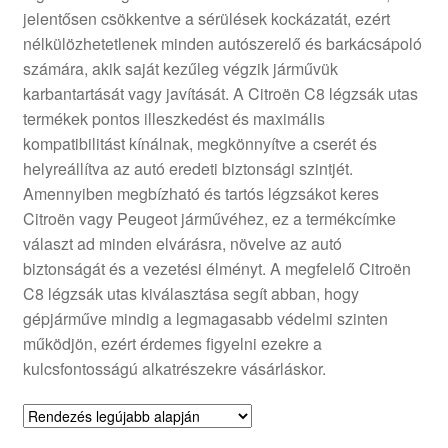
jelentősen csökkentve a sérülések kockázatát, ezért
Panaszkezelési szabályzat
nélkülözhetetlenek minden autószerelő és barkácsápoló
számára, akik saját kezűleg végzik járművük
Pénztár
karbantartását vagy javítását. A Citroën C8 légzsák utas
termékek pontos illeszkedést és maximális
Rólunk
kompatibilitást kínálnak, megkönnyítve a cserét és
helyreállítva az autó eredeti biztonsági szintjét.
Amennyiben megbízható és tartós légzsákot keres
Saját fiókom
Citroën vagy Peugeot járművéhez, ez a termékcímke
választ ad minden elvárásra, növelve az autó
Szállítás
biztonságát és a vezetési élményt. A megfelelő Citroën
C8 légzsák utas kiválasztása segít abban, hogy
Szállítás világszerte
gépjárműve mindig a legmagasabb védelmi szinten
működjön, ezért érdemes figyelni ezekre a
Szekér
kulcsfontosságú alkatrészekre vásárláskor.