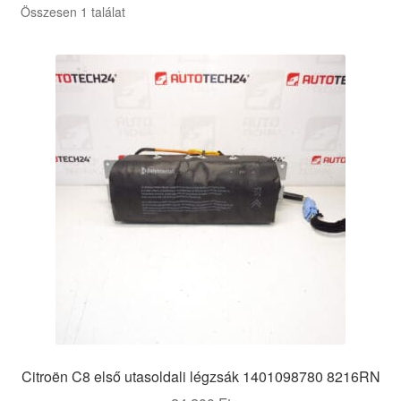
Összesen 1 találat
Citroën C8 első utasoldali légzsák 1401098780 8216RN