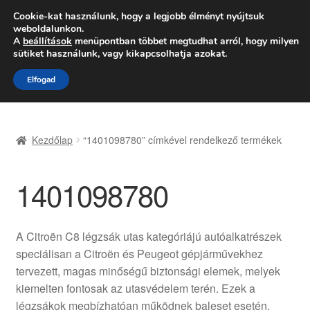
SZÁLLÍTÁS 2618 Ft-tól
Cookie-kat használunk, hogy a legjobb élményt nyújtsuk
weboldalunkon.
Hétfő-Péntek 9:00–16:00
06 80 088 054
A
beállítások
menüpontban többet megtudhat arról, hogy milyen
sütiket használunk, vagy kikapcsolhatja azokat.
Ugrás
Kilépés
Menü
Elfogad
a
a
navigációhoz
tartalomba
Kezdőlap
Kezdőlap
“1401098780” címkével rendelkező termékek
Adatvédelmi irányelvek
1401098780
Felhasználási feltételek
Kapcsolatba lépni
A Citroën C8 légzsák utas kategóriájú autóalkatrészek
speciálisan a Citroën és Peugeot gépjárművekhez
Kifizetések
tervezett, magas minőségű biztonsági elemek, melyek
kiemelten fontosak az utasvédelem terén. Ezek a
Panasz
légzsákok megbízhatóan működnek baleset esetén,