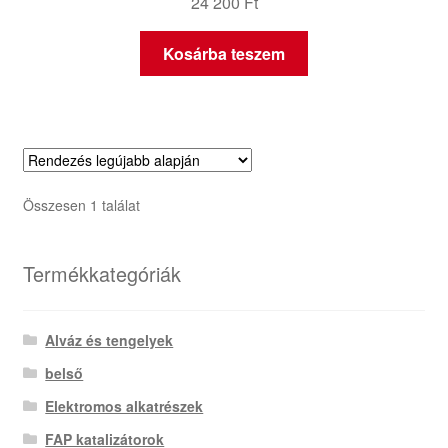
24 200
Ft
Kosárba teszem
Összesen 1 találat
Termékkategóriák
Alváz és tengelyek
belső
Elektromos alkatrészek
FAP katalizátorok