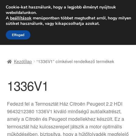
SZÁLLÍTÁS 2618 Ft-tól
Cookie-kat használunk, hogy a legjobb élményt nyújtsuk
weboldalunkon.
Hétfő-Péntek 9:00–16:00
06 80 088 054
A
beállítások
menüpontban többet megtudhat arról, hogy milyen
sütiket használunk, vagy kikapcsolhatja azokat.
Ugrás
Kilépés
Menü
Elfogad
a
a
navigációhoz
tartalomba
Kezdőlap
Kezdőlap
“1336V1” címkével rendelkező termékek
Adatvédelmi irányelvek
1336V1
Felhasználási feltételek
Kapcsolatba lépni
Fedezd fel a Termosztát Ház Citroën Peugeot 2.2 HDI
9643212380 1336V1 kiváló minőségű autóalkatrészt,
Kifizetések
amely a Citroën és Peugeot modellekhez készült. Ez a
termosztát ház kulcsszerepet játszik a motor optimális
Panasz
működésében, biztosítva, hogy a hűtőfolyadék megfelelő