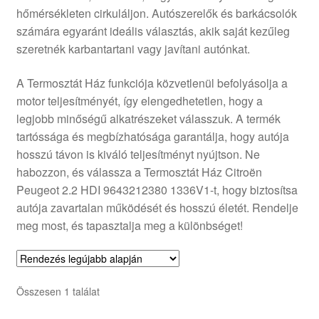
hőmérsékleten cirkuláljon. Autószerelők és barkácsolók
Panaszkezelési szabályzat
számára egyaránt ideális választás, akik saját kezűleg
szeretnék karbantartani vagy javítani autónkat.
Pénztár
A Termosztát Ház funkciója közvetlenül befolyásolja a
Rólunk
motor teljesítményét, így elengedhetetlen, hogy a
legjobb minőségű alkatrészeket válasszuk. A termék
tartóssága és megbízhatósága garantálja, hogy autója
Saját fiókom
hosszú távon is kiváló teljesítményt nyújtson. Ne
habozzon, és válassza a Termosztát Ház Citroën
Szállítás
Peugeot 2.2 HDI 9643212380 1336V1-t, hogy biztosítsa
autója zavartalan működését és hosszú életét. Rendelje
Szállítás világszerte
meg most, és tapasztalja meg a különbséget!
Szekér
Összesen 1 találat