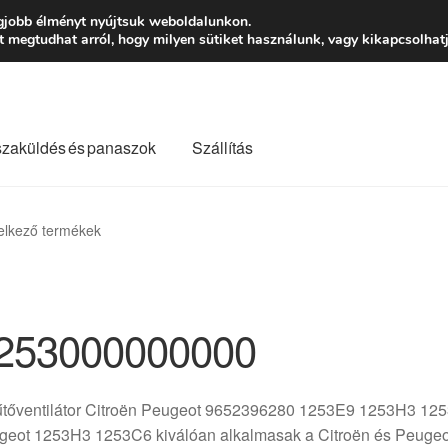
Ft-tól
Hétfő-Péntek
gjobb élményt nyújtsuk weboldalunkon.
megtudhat arról, hogy milyen sütiket használunk, vagy kikapcsolhatj
szaküldés és panaszok
Szállítás
lási feltételek
Kapcsolatba lépni
Kifizetések
Panasz
elkező termékek
Saját fiókom
Szállítás
Szállítás világszerte
Szekér
253000000000
tőventilátor Citroën Peugeot 9652396280 1253E9 1253H3 1253C
geot 1253H3 1253C6 kiválóan alkalmasak a Citroën és Peugeot