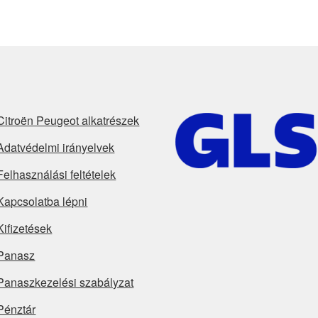
latest
Citroën Peugeot alkatrészek
Adatvédelmi irányelvek
Felhasználási feltételek
Kapcsolatba lépni
Kifizetések
Panasz
Panaszkezelési szabályzat
Pénztár