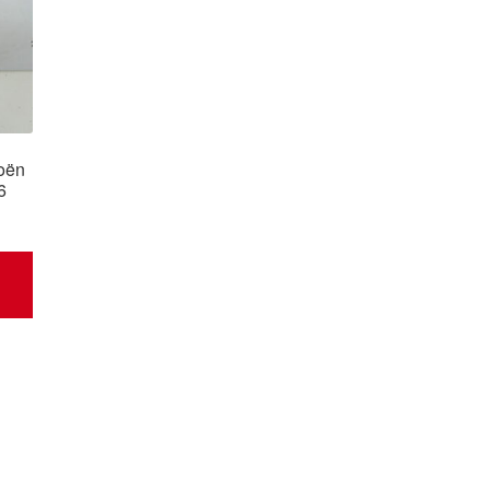
roën
6
d