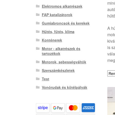
minő
Elektromos alkatrészek
autó
FAP katalizátorok
hűtő
Gumiabroncsok és kerekek
A hű
Hűtés, fűtés, klíma
moto
Konténerek
kivá
is s
Motor - alkatrészek és
vála
tartozékok
meg
Motorok, sebességváltók
Szerszámkészletek
Test
Vonórudak és kötélpályák