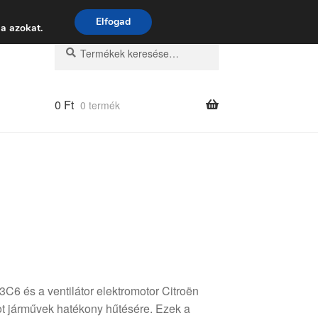
 9:00–16:00
06 80 088 054
Elfogad
a azokat.
Keresés
Keresés
a
következőre:
0
Ft
0 termék
6 és a ventilátor elektromotor Citroën
 járművek hatékony hűtésére. Ezek a