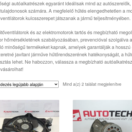
ségi autóalkatrészek egyaránt ideálisak mind az autószerelők, 
tulajdonosok számára. A megfelelő hűtés elengedhetetlen a mo
ventilátorok kulcsszerepet játszanak a jármű teljesítményében.
tőventilátorok és az elektromotorok tartós és megbízható mego
r hőmérsékletének szabályozásában, prevencióval szolgálva a 
ló minőségű termékeket kapnak, amelyek garantálják a hosszú 
zeretné javítani járműve hűtőrendszerének hatékonyságát, a hűtőv
sztás lehet. Ne habozzon, válassza a megbízható autóalkatré
vásárolhat!
Sorte
Mind a(z) 2 találat megjelenítve
by
latest