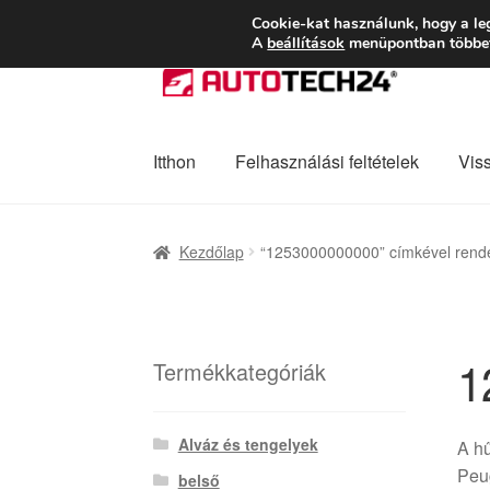
SZÁLLÍTÁS 2618 
Cookie-kat használunk, hogy a le
A
beállítások
menüpontban többet 
Ugrás
Kilépés
a
a
navigációhoz
tartalomba
Itthon
Felhasználási feltételek
Vis
Kezdőlap
Adatvédelmi irányelvek
Felhaszná
Kezdőlap
“1253000000000” címkével rend
Panaszkezelési szabályzat
Pénztár
Rólunk
1
Termékkategóriák
Alváz és tengelyek
A hű
Peu
belső