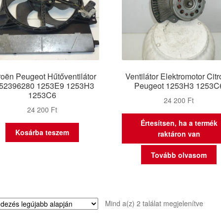
roën Peugeot Hűtőventilátor
Ventilátor Elektromotor Cit
52396280 1253E9 1253H3
Peugeot 1253H3 1253C
1253C6
24 200
Ft
24 200
Ft
Értesítsen, ha a termék
Kosárba teszem
raktáron van
Tovább olvasom
Sorte
Mind a(z) 2 találat megjelenítve
by