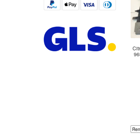
Cit
96