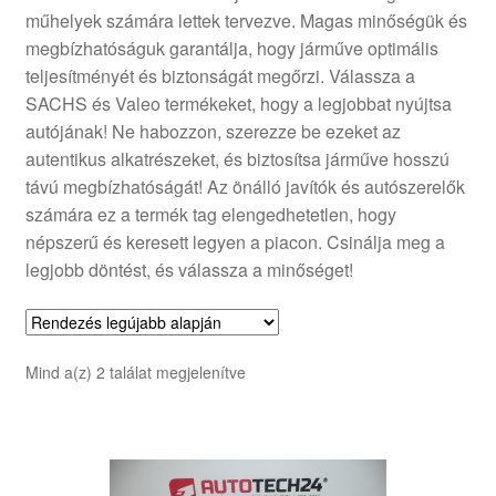
műhelyek számára lettek tervezve. Magas minőségük és
Panaszkezelési szabályzat
megbízhatóságuk garantálja, hogy járműve optimális
teljesítményét és biztonságát megőrzi. Válassza a
Pénztár
SACHS és Valeo termékeket, hogy a legjobbat nyújtsa
autójának! Ne habozzon, szerezze be ezeket az
Rólunk
autentikus alkatrészeket, és biztosítsa járműve hosszú
távú megbízhatóságát! Az önálló javítók és autószerelők
számára ez a termék tag elengedhetetlen, hogy
Saját fiókom
népszerű és keresett legyen a piacon. Csinálja meg a
legjobb döntést, és válassza a minőséget!
Szállítás
Szállítás világszerte
Sorted
Mind a(z) 2 találat megjelenítve
Szekér
by
latest