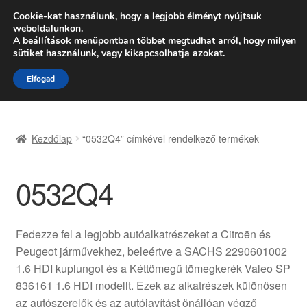
SZÁLLÍTÁS 2618 Ft-tól
Cookie-kat használunk, hogy a legjobb élményt nyújtsuk
weboldalunkon.
Hétfő-Péntek 9:00–16:00
06 80 088 054
A
beállítások
menüpontban többet megtudhat arról, hogy milyen
sütiket használunk, vagy kikapcsolhatja azokat.
Ugrás
Kilépés
Menü
Elfogad
a
a
navigációhoz
tartalomba
Kezdőlap
Kezdőlap
“0532Q4” címkével rendelkező termékek
Adatvédelmi irányelvek
0532Q4
Felhasználási feltételek
Kapcsolatba lépni
Fedezze fel a legjobb autóalkatrészeket a Citroën és
Peugeot járművekhez, beleértve a SACHS 2290601002
Kifizetések
1.6 HDI kuplungot és a Kéttömegű tömegkerék Valeo SP
836161 1.6 HDI modellt. Ezek az alkatrészek különösen
Panasz
az autószerelők és az autójavítást önállóan végző