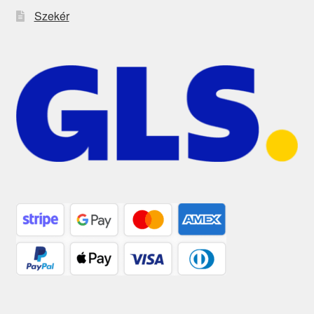
Szekér