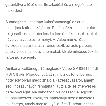
garantálva a tökéletes illeszkedést és a megbízható
Panaszkezelési szabályzat
működést.
Pénztár
A tömegkerék szerepe kulcsfontosságú az autó
motorjának dinamikájában. Segít csökkenteni a motor
Rólunk
rezgéseit, és simábbá teszi a jármű működését, ezáltal
növelve a vezetési élményt. A Valeo márka több
évtizedes tapasztalattal rendelkezik az autóiparban,
Saját fiókom
amely biztosítja, hogy a termékek kiváló minőségűek és
tartósak legyenek.
Szállítás
Amikor a Kéttömegű Tömegkerék Valeo SP 836161 1.6
Szállítás világszerte
HDI Citroën Peugeot-t választja, biztos lehet benne,
hogy egy olyan megbízható alkatrészt vásárol, amely
Szekér
segít hosszú távon fenntartani autója teljesítményét és
hatékonyságát. Ne habozzon, válogasson a legjobb
autóalkatrészek közül, és tapasztalja meg a kivételes
minőséget, amely megkönnyíti a jármű karbantartását!