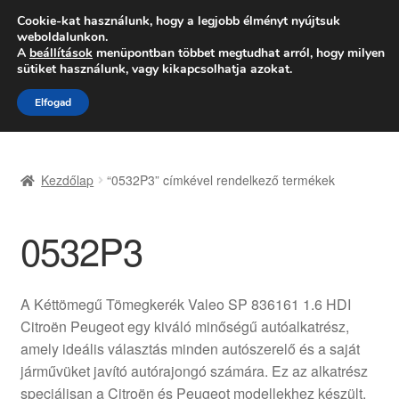
SZÁLLÍTÁS 2618 Ft-tól
Cookie-kat használunk, hogy a legjobb élményt nyújtsuk
weboldalunkon.
Hétfő-Péntek 9:00–16:00
06 80 088 054
A
beállítások
menüpontban többet megtudhat arról, hogy milyen
sütiket használunk, vagy kikapcsolhatja azokat.
Ugrás
Kilépés
Menü
Elfogad
a
a
navigációhoz
tartalomba
Kezdőlap
Kezdőlap
“0532P3” címkével rendelkező termékek
Adatvédelmi irányelvek
0532P3
Felhasználási feltételek
Kapcsolatba lépni
A Kéttömegű Tömegkerék Valeo SP 836161 1.6 HDI
Citroën Peugeot egy kiváló minőségű autóalkatrész,
Kifizetések
amely ideális választás minden autószerelő és a saját
járművüket javító autórajongó számára. Ez az alkatrész
Panasz
speciálisan a Citroën és Peugeot modellekhez készült,