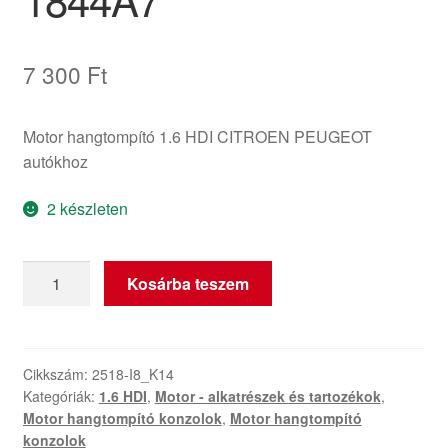
7 300
Ft
Motor hangtompító 1.6 HDI CITROEN PEUGEOT
autókhoz
2 készleten
Motorháztető
Kosárba teszem
lökhárítótartó
Citroën
Peugeot
1.6
Cikkszám:
2518-I8_K14
Kategóriák:
1.6 HDI
,
Motor - alkatrészek és tartozékok
,
HDI
Motor hangtompító konzolok
,
Motor hangtompító
1844A7
konzolok
mennyiség