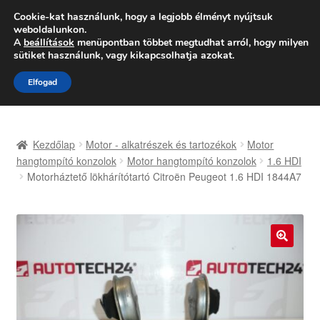
SZÁLLÍTÁS 2618 Ft-tól
Cookie-kat használunk, hogy a legjobb élményt nyújtsuk
weboldalunkon.
Hétfő-Péntek 9:00–16:00
06 80 088 054
A
beállítások
menüpontban többet megtudhat arról, hogy milyen
sütiket használunk, vagy kikapcsolhatja azokat.
Ugrás
Kilépés
Menü
Elfogad
a
a
navigációhoz
tartalomba
Kezdőlap
Kezdőlap
Motor - alkatrészek és tartozékok
Motor
Adatvédelmi irányelvek
hangtompító konzolok
Motor hangtompító konzolok
1.6 HDI
Motorháztető lökhárítótartó Citroën Peugeot 1.6 HDI 1844A7
Felhasználási feltételek
Kapcsolatba lépni
🔍
Kifizetések
Panasz