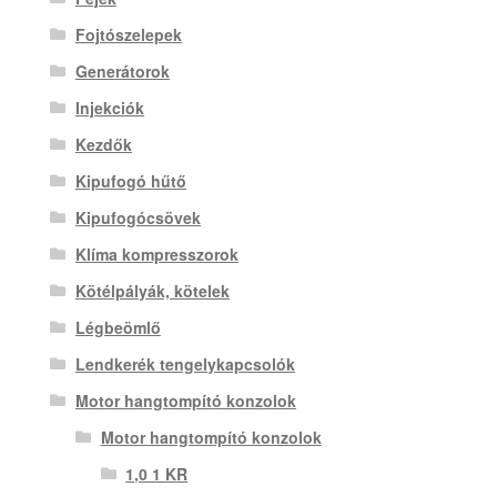
Fojtószelepek
Generátorok
Injekciók
Kezdők
Kipufogó hűtő
Kipufogócsövek
Klíma kompresszorok
Kötélpályák, kötelek
Légbeömlő
Lendkerék tengelykapcsolók
Motor hangtompító konzolok
Motor hangtompító konzolok
1,0 1 KR