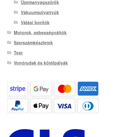
Üzemanyagszűrők
Vákuumszivattyúk
Válási borítók
Motorok, sebességváltók
Szerszámkészletek
Test
Vonórudak és kötélpályák