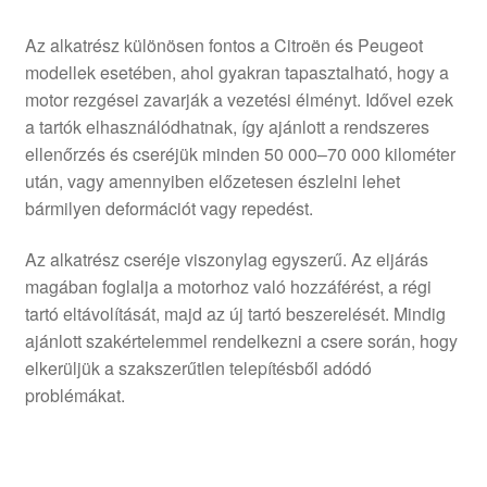
Az alkatrész különösen fontos a Citroën és Peugeot
modellek esetében, ahol gyakran tapasztalható, hogy a
motor rezgései zavarják a vezetési élményt. Idővel ezek
a tartók elhasználódhatnak, így ajánlott a rendszeres
ellenőrzés és cseréjük minden 50 000–70 000 kilométer
után, vagy amennyiben előzetesen észlelni lehet
bármilyen deformációt vagy repedést.
Az alkatrész cseréje viszonylag egyszerű. Az eljárás
magában foglalja a motorhoz való hozzáférést, a régi
tartó eltávolítását, majd az új tartó beszerelését. Mindig
ajánlott szakértelemmel rendelkezni a csere során, hogy
elkerüljük a szakszerűtlen telepítésből adódó
problémákat.