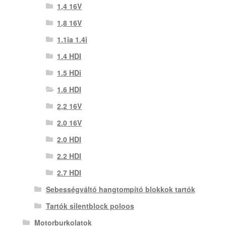
1,4 16V
1,8 16V
1.1ia 1.4i
1.4 HDI
1.5 HDi
1.6 HDI
2,2 16V
2.0 16V
2.0 HDI
2.2 HDI
2.7 HDI
Sebességváltó hangtompító blokkok tartók
Tartók silentblock poloos
Motorburkolatok