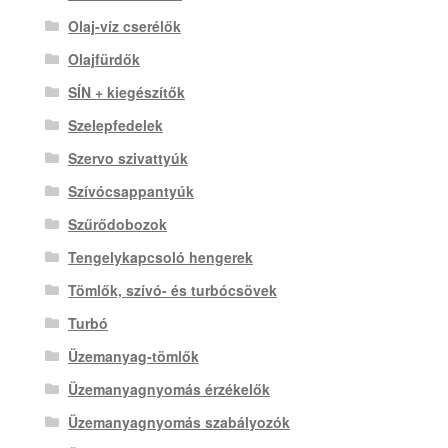
Olaj-víz cserélők
Olajfürdők
SÍN + kiegészítők
Szelepfedelek
Szervo szivattyúk
Szívócsappantyúk
Szűrődobozok
Tengelykapcsoló hengerek
Tömlők, szívó- és turbócsövek
Turbó
Üzemanyag-tömlők
Üzemanyagnyomás érzékelők
Üzemanyagnyomás szabályozók