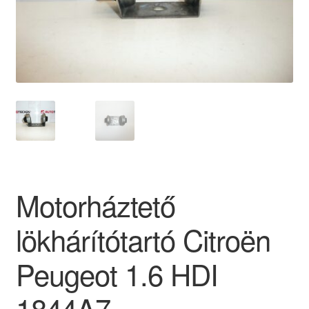
Panaszkezelési szabályzat
Pénztár
Rólunk
Saját fiókom
Szállítás
Motorháztető
Szállítás világszerte
lökhárítótartó Citroën
Szekér
Peugeot 1.6 HDI
1844A7