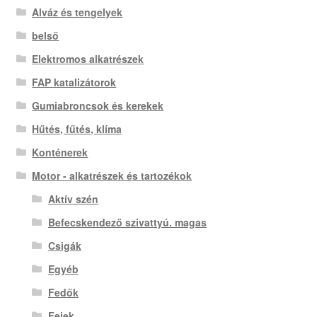
Alváz és tengelyek
belső
Elektromos alkatrészek
FAP katalizátorok
Gumiabroncsok és kerekek
Hűtés, fűtés, klíma
Konténerek
Motor - alkatrészek és tartozékok
Aktív szén
Befecskendező szivattyú. magas
Csigák
Egyéb
Fedők
Fejek