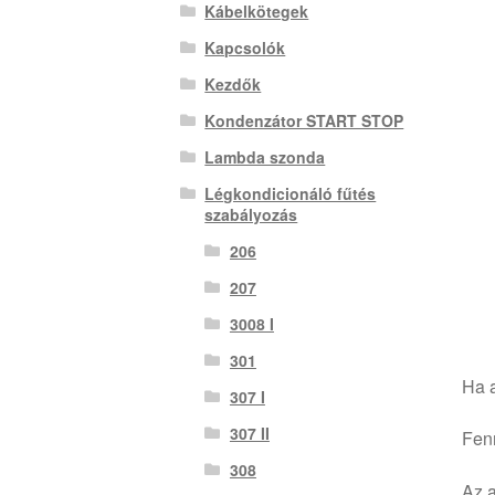
Kábelkötegek
Kapcsolók
Kezdők
Kondenzátor START STOP
Lambda szonda
Légkondicionáló fűtés
szabályozás
206
207
3008 I
301
Ha a
307 I
307 II
Fenn
308
Az a