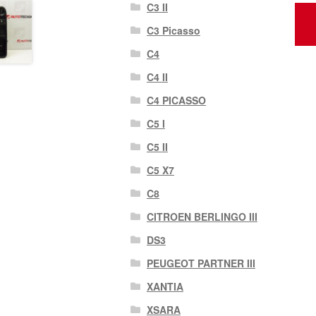
C3 II
C3 Picasso
C4
C4 II
C4 PICASSO
C5 I
C5 II
C5 X7
C8
CITROEN BERLINGO III
DS3
PEUGEOT PARTNER III
XANTIA
XSARA