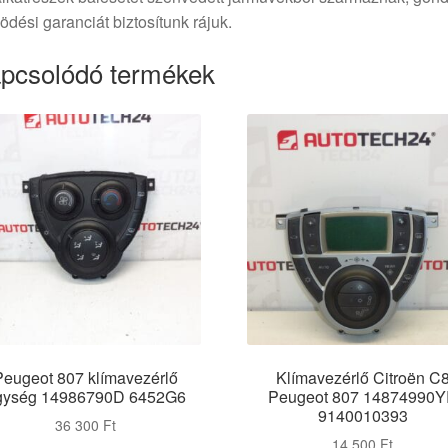
dési garanciát biztosítunk rájuk.
pcsolódó termékek
Peugeot 807 klímavezérlő
Klímavezérlő Citroën C
gység 14986790D 6452G6
Peugeot 807 14874990
9140010393
36 300
Ft
14 500
Ft