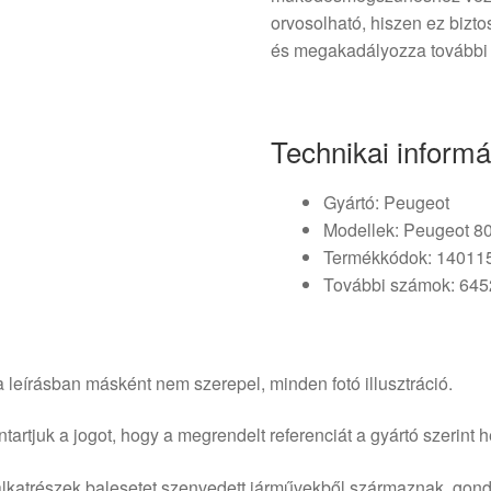
orvosolható, hiszen ez bizt
és megakadályozza további 
Technikai informá
Gyártó: Peugeot
Modellek: Peugeot 8
Termékkódok: 1401
További számok: 64
 leírásban másként nem szerepel, minden fotó illusztráció.
tartjuk a jogot, hogy a megrendelt referenciát a gyártó szerint he
lkatrészek balesetet szenvedett járművekből származnak, gond