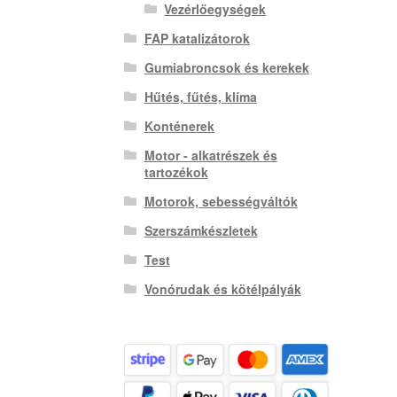
Vezérlőegységek
FAP katalizátorok
Gumiabroncsok és kerekek
Hűtés, fűtés, klíma
Konténerek
Motor - alkatrészek és
tartozékok
Motorok, sebességváltók
Szerszámkészletek
Test
Vonórudak és kötélpályák