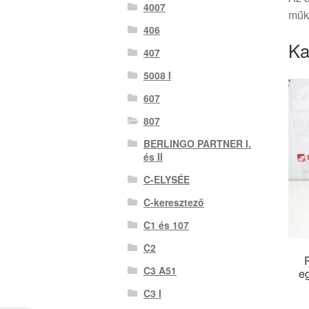
4007
műkö
406
Ka
407
5008 I
607
807
BERLINGO PARTNER I.
és II
C-ELYSÉE
C-keresztező
C1 és 107
C2
C3 A51
e
C3 I