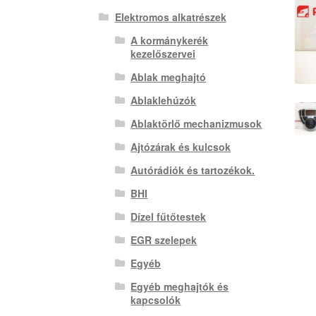
Elektromos alkatrészek
A kormánykerék
kezelőszervei
Ablak meghajtó
Ablaklehúzók
Ablaktörlő mechanizmusok
Ajtózárak és kulcsok
Autórádiók és tartozékok.
BHI
Dízel fűtőtestek
EGR szelepek
Egyéb
Egyéb meghajtók és
kapcsolók