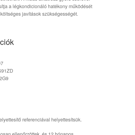
osítja a légkondicionáló hatékony működését
költséges javítások szükségességét.
ciók
07
1591ZD
52G9
lyettesítő referenciával helyettesítsük.
osan ellenőrzöttek, és 12 hónapos