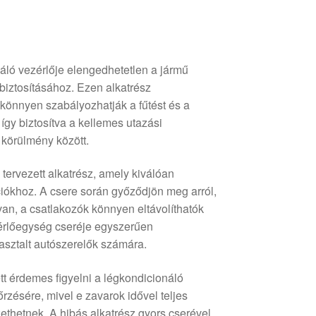
ló vezérlője elengedhetetlen a jármű
biztosításához. Ezen alkatrész
 könnyen szabályozhatják a fűtést és a
így biztosítva a kellemes utazási
i körülmény között.
ervezett alkatrész, amely kiválóan
ációkhoz. A csere során győződjön meg arról,
van, a csatlakozók könnyen eltávolíthatók
zérlőegység cseréje egyszerűen
pasztalt autószerelők számára.
t érdemes figyelni a légkondicionáló
őrzésére, mivel e zavarok idővel teljes
etnek. A hibás alkatrész gyors cserével