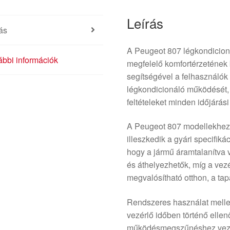
Leírás
ás
A Peugeot 807 légkondicioná
bbi információk
megfelelő komfortérzetének 
segítségével a felhasználók
légkondicionáló működését, 
feltételeket minden időjárás
A Peugeot 807 modellekhez t
illeszkedik a gyári specifik
hogy a jármű áramtalanítva 
és áthelyezhetők, míg a ve
megvalósítható otthon, a ta
Rendszeres használat mellet
vezérlő időben történő ellen
működésmegszűnéshez vezeth