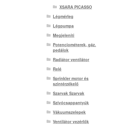
XSARA PICASSO
Légmérleg
Légpumpa
Megjeleníti
Potenciométerek, gáz.
pedálok
Radiátor ventilátor
Relé
Sprinkler motor és
szintérzékelő
Szarvak Szarvak
Szívócsappantyúk
Vákuumszelepek
Ventilátor vezérlők