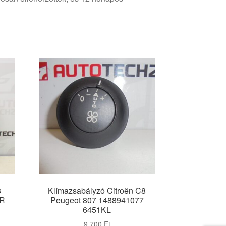
8
Klímazsabályzó Citroën C8
YR
Peugeot 807 1488941077
6451KL
9 700
Ft