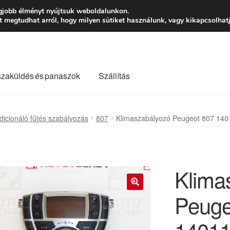
Ft-tól
Hétfő-Péntek
gjobb élményt nyújtsuk weboldalunkon.
megtudhat arról, hogy milyen sütiket használunk, vagy kikapcsolhatj
szaküldés és panaszok
Szállítás
lási feltételek
Kapcsolatba lépni
Kifizetések
Panasz
icionáló fűtés szabályozás
807
Klimaszabályozó Peugeot 807 1
Saját fiókom
Szállítás
Szállítás világszerte
Szekér
Klima
Peuge
🔍