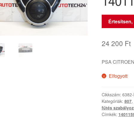
1401
Értesítsen,
24 200
Ft
PSA CITROEN
Elfogyott
Cikkszám:
6382-
Kategóriák:
807
,
fűtés szabályo
Címkék:
140115