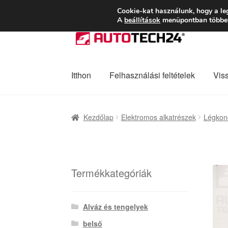
SZÁLLÍTÁS 2618 
Cookie-kat használunk, hogy a le
A
beállítások
menüpontban többet 
Ugrás
Kilépés
a
a
navigációhoz
tartalomba
Itthon
Felhasználási feltételek
Vis
Kezdőlap
Adatvédelmi irányelvek
Felhaszná
Kezdőlap
Elektromos alkatrészek
Légkond
Panaszkezelési szabályzat
Pénztár
Rólunk
Termékkategóriák
Alváz és tengelyek
belső