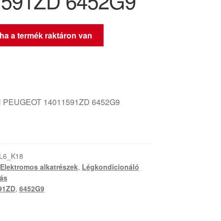
1591ZD 6452G9
 ha a termék raktáron van
 PEUGEOT 14011591ZD 6452G9
L6_K18
Elektromos alkatrészek
,
Légkondicionáló
zás
91ZD
,
6452G9