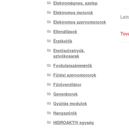
Elektromágnes. szelep
Elektromos motorok
Leír
Elektromos szervomotorok
Ellenállások
Tová
Érzékelők
Etetőszivattyúk,
szívókosarak
Fordulatszámmérők
Fűtési szervomotorok
Fűtőventilátor
Generátorok
Gyújtás modulok
Hangszórók
HIDROAKTIV egység