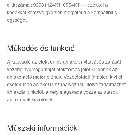
cikkszámai: 96531124XT, 6554KT — ezekkel a
kódokkal keresve gyorsan megtalálja a kompatibilis
egységet.
Működés és funkció
A kapcsoló az elektromos ablakok nyitását és zárását
vezérli; nyomógombjai elektromos jelet küldenek az
ablakemelő motor(ok)nak. Vezetőoldali (master) kivitel
esetén több ablakot is szabályozhat, illetve tartalmazhat
ablakzár funkciót, amely megakadályozza az utasok
ablakainak kezelését.
Műszaki információk