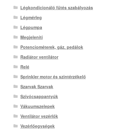
Légkondicionáló fűtés szabályozás
Légmérleg
Légpumpa
Megjeleníti
Potenciométerek, gáz. pedálok
Radiátor ventilátor
Relé
Sprinkler motor és szintérzékelő
Szarvak Szarvak
Szívócsappantyúk
Vákuumszelepek
Ventilátor vezérlők
Vezérlőegységek