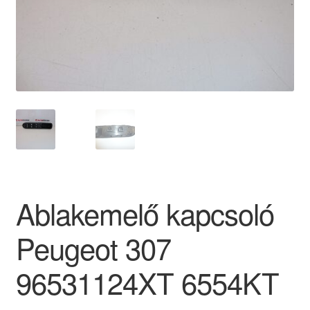
Panaszkezelési szabályzat
Pénztár
Rólunk
Saját fiókom
Szállítás
Ablakemelő kapcsoló
Szállítás világszerte
Peugeot 307
Szekér
96531124XT 6554KT