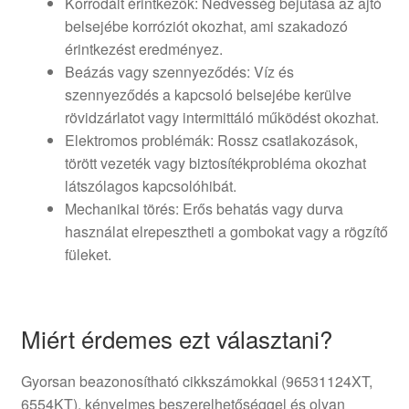
Korrodált érintkezők: Nedvesség bejutása az ajtó
belsejébe korróziót okozhat, ami szakadozó
érintkezést eredményez.
Beázás vagy szennyeződés: Víz és
szennyeződés a kapcsoló belsejébe kerülve
rövidzárlatot vagy intermittáló működést okozhat.
Elektromos problémák: Rossz csatlakozások,
törött vezeték vagy biztosítékprobléma okozhat
látszólagos kapcsolóhibát.
Mechanikai törés: Erős behatás vagy durva
használat elrepesztheti a gombokat vagy a rögzítő
füleket.
Miért érdemes ezt választani?
Gyorsan beazonosítható cikkszámokkal (96531124XT,
6554KT), kényelmes beszerelhetőséggel és olyan