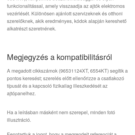
funkcionalitással, amely visszaadja az ajtók elektromos
vezérlését. Különösen ajánlott szervizeknek és otthoni
szerelőknek, akik eredményes, kódok alapján kereshető
alkatrészt szeretnének.
Megjegyzés a kompatibilitásról
A megadott cikkszámok (96531124XT, 6554KT) segítik a
pontos keresést; szerelés előtt ellenőrizze a csatlakozó
típusát és a kapcsoló fizikailag illeszkedését az
ajtópanelhez.
Ha a leírásban másként nem szerepel, minden fotó
illusztráció.
Fenntartjuk a jogot, hogy a megrendelt referenciát a