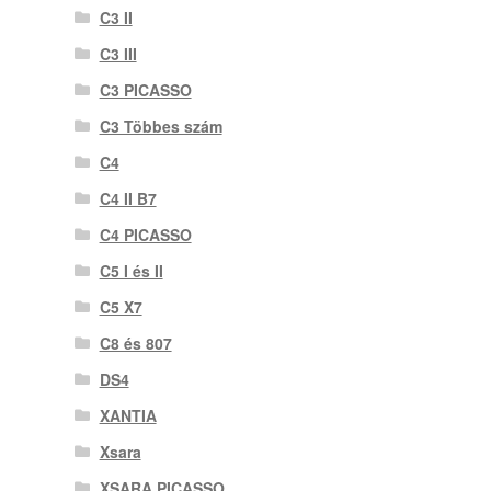
C3 II
C3 III
C3 PICASSO
C3 Többes szám
C4
C4 II B7
C4 PICASSO
C5 I és II
C5 X7
C8 és 807
DS4
XANTIA
Xsara
XSARA PICASSO