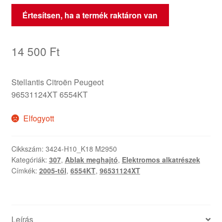
Értesítsen, ha a termék raktáron van
14 500
Ft
Stellantis Citroën Peugeot
96531124XT 6554KT
Elfogyott
Cikkszám:
3424-H10_K18 M2950
Kategóriák:
307
,
Ablak meghajtó
,
Elektromos alkatrészek
Címkék:
2005-től
,
6554KT
,
96531124XT
Leírás