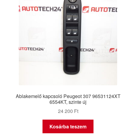
Ablakemelő kapcsoló Peugeot 307 96531124XT
6554KT, szinte új
24 200
Ft
Kosárba teszem