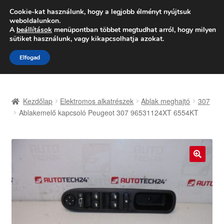
SZÁLLÍTÁS 2618 Ft-tól
Cookie-kat használunk, hogy a legjobb élményt nyújtsuk
weboldalunkon.
Hétfő-Péntek 9:00–16:00
06 80 088 054
A
beállítások
menüpontban többet megtudhat arról, hogy milyen
sütiket használunk, vagy kikapcsolhatja azokat.
Ugrás
Kilépés
Menü
Elfogad
a
a
navigációhoz
tartalomba
Kezdőlap
Kezdőlap
Elektromos alkatrészek
Ablak meghajtó
307
Adatvédelmi irányelvek
Ablakemelő kapcsoló Peugeot 307 96531124XT 6554KT
Felhasználási feltételek
Kapcsolatba lépni
🔍
Kifizetések
Panasz