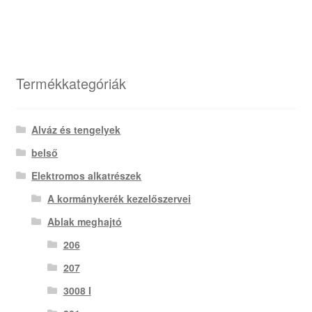
Termékkategóriák
Alváz és tengelyek
belső
Elektromos alkatrészek
A kormánykerék kezelőszervei
Ablak meghajtó
206
207
3008 I