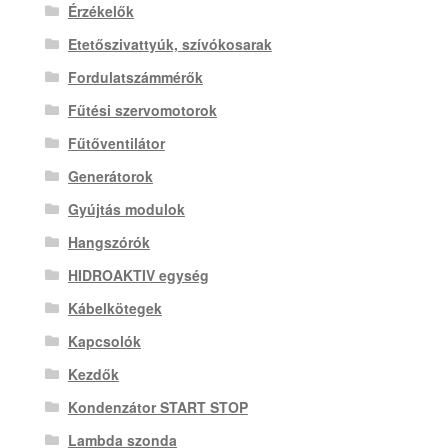
Érzékelők
Etetőszivattyúk, szívókosarak
Fordulatszámmérők
Fűtési szervomotorok
Fűtőventilátor
Generátorok
Gyújtás modulok
Hangszórók
HIDROAKTIV egység
Kábelkötegek
Kapcsolók
Kezdők
Kondenzátor START STOP
Lambda szonda