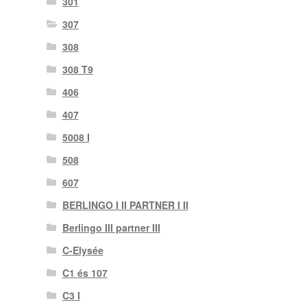
301
307
308
308 T9
406
407
5008 I
508
607
BERLINGO I II PARTNER I II
Berlingo III partner III
C-Elysée
C1 és 107
C3 I