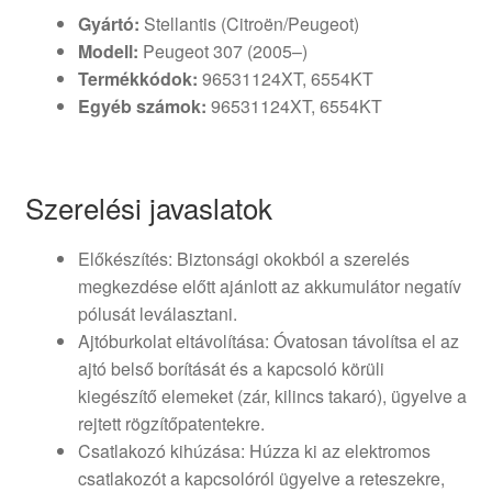
Gyártó:
Stellantis (Citroën/Peugeot)
Modell:
Peugeot 307 (2005–)
Termékkódok:
96531124XT, 6554KT
Egyéb számok:
96531124XT, 6554KT
Szerelési javaslatok
Előkészítés: Biztonsági okokból a szerelés
megkezdése előtt ajánlott az akkumulátor negatív
pólusát leválasztani.
Ajtóburkolat eltávolítása: Óvatosan távolítsa el az
ajtó belső borítását és a kapcsoló körüli
kiegészítő elemeket (zár, kilincs takaró), ügyelve a
rejtett rögzítőpatentekre.
Csatlakozó kihúzása: Húzza ki az elektromos
csatlakozót a kapcsolóról ügyelve a reteszekre,