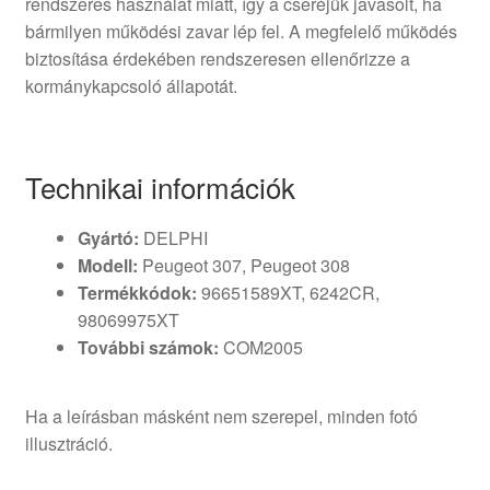
rendszeres használat miatt, így a cseréjük javasolt, ha
bármilyen működési zavar lép fel. A megfelelő működés
biztosítása érdekében rendszeresen ellenőrizze a
kormánykapcsoló állapotát.
Technikai információk
Gyártó:
DELPHI
Modell:
Peugeot 307, Peugeot 308
Termékkódok:
96651589XT, 6242CR,
98069975XT
További számok:
COM2005
Ha a leírásban másként nem szerepel, minden fotó
illusztráció.