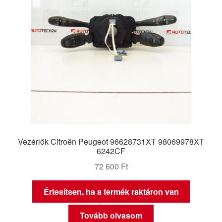
Vezérlők Citroën Peugeot 96628731XT 98069978XT
6242CF
72 600
Ft
Értesítsen, ha a termék raktáron van
Tovább olvasom