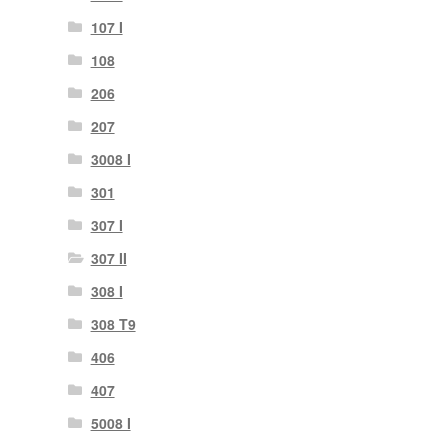
107 I
108
206
207
3008 I
301
307 I
307 II
308 I
308 T9
406
407
5008 I