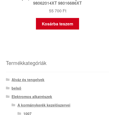
98062014XT 98016686XT
55 700
Ft
Kosárba teszem
Termékkategóriák
Alváz és tengelyek
belső
Elektromos alkatrészek
A kormánykerék kezelőszervei
1007