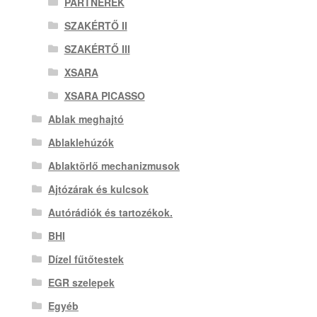
PARTNEREK
SZAKÉRTŐ II
SZAKÉRTŐ III
XSARA
XSARA PICASSO
Ablak meghajtó
Ablaklehúzók
Ablaktörlő mechanizmusok
Ajtózárak és kulcsok
Autórádiók és tartozékok.
BHI
Dízel fűtőtestek
EGR szelepek
Egyéb