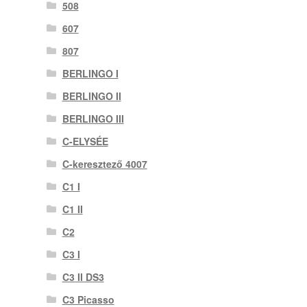
508
607
807
BERLINGO I
BERLINGO II
BERLINGO III
C-ELYSÉE
C-keresztező 4007
C1 I
C1 II
C2
C3 I
C3 II DS3
C3 Picasso