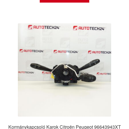
Kormánykapcsoló Karok Citroën Peugeot 96643943XT