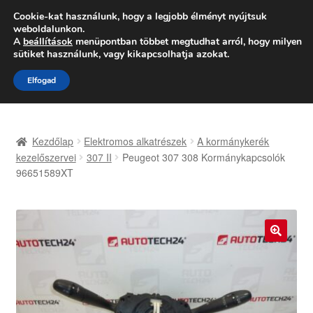
SZÁLLÍTÁS 2618 Ft-tól
Cookie-kat használunk, hogy a legjobb élményt nyújtsuk
weboldalunkon.
Hétfő-Péntek 9:00–16:00
06 80 088 054
A
beállítások
menüpontban többet megtudhat arról, hogy milyen
sütiket használunk, vagy kikapcsolhatja azokat.
Ugrás
Kilépés
Menü
Elfogad
a
a
navigációhoz
tartalomba
Kezdőlap
Kezdőlap
Elektromos alkatrészek
A kormánykerék
Adatvédelmi irányelvek
kezelőszervei
307 II
Peugeot 307 308 Kormánykapcsolók
96651589XT
Felhasználási feltételek
Kapcsolatba lépni
🔍
Kifizetések
Panasz