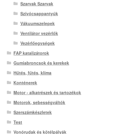
Szarvak Szarvak
Szívócsappantyúk
Vákuumszelepek
Ventilátor vezérlők
Vezérlőegységek
FAP katalizátorok
Gumiabroncsok és kerekek
Hűtés, fűtés, klíma
Konténerek
Motor - alkatrészek és tartozékok
Motorok, sebességváltók
Szerszámkészletek
Test
Vonórudak és kötélpályák