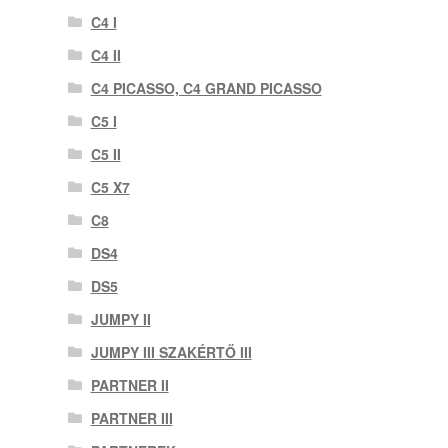
C4 I
C4 II
C4 PICASSO, C4 GRAND PICASSO
C5 I
C5 II
C5 X7
C8
DS4
DS5
JUMPY II
JUMPY III SZAKÉRTŐ III
PARTNER II
PARTNER III