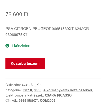
72 600
Ft
PSA CITROEN PEUGEOT 96651589XT 6242CR
98069975XT
1 készleten
Peugeot
Kosárba teszem
307
308
Kormánykapcsolók
96651589XT
Cikkszám:
4742-A3_K32
Kategóriák:
307 II
,
308 I
,
A kormánykerék kezelőszervei
,
mennyiség
Elektromos alkatrészek
,
XSARA PICASSO
Címkék:
96651589XT
,
COM2005