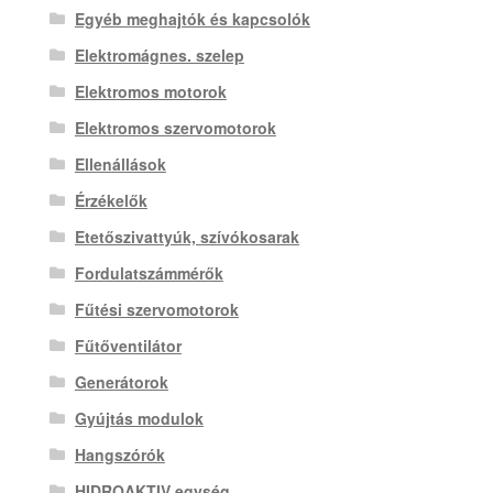
Egyéb meghajtók és kapcsolók
Elektromágnes. szelep
Elektromos motorok
Elektromos szervomotorok
Ellenállások
Érzékelők
Etetőszivattyúk, szívókosarak
Fordulatszámmérők
Fűtési szervomotorok
Fűtőventilátor
Generátorok
Gyújtás modulok
Hangszórók
HIDROAKTIV egység