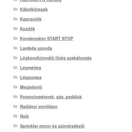
Kábelkötegek
Kapcsolók
Kezdők
Kondenzátor START STOP
Lambda szonda
Légkondicionáló fűtés szabályozás
Légmérleg
Légpumpa
Megjeleníti
Potenciométerek, gáz. pedálok
Radiátor ventilátor
Relé
Sprinkler motor és szintérzékelő