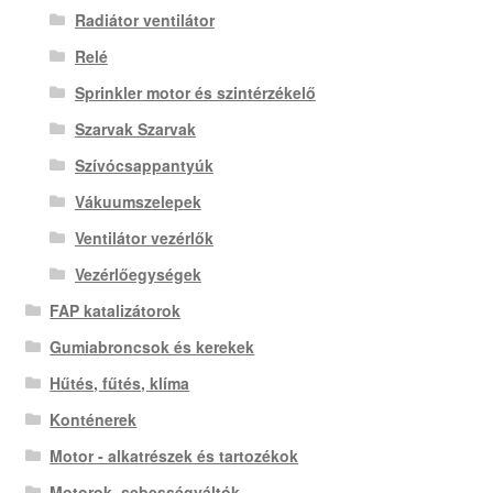
Radiátor ventilátor
Relé
Sprinkler motor és szintérzékelő
Szarvak Szarvak
Szívócsappantyúk
Vákuumszelepek
Ventilátor vezérlők
Vezérlőegységek
FAP katalizátorok
Gumiabroncsok és kerekek
Hűtés, fűtés, klíma
Konténerek
Motor - alkatrészek és tartozékok
Motorok, sebességváltók