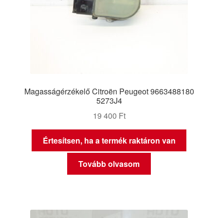
Magasságérzékelő Citroën Peugeot 9663488180
5273J4
19 400
Ft
Értesítsen, ha a termék raktáron van
Tovább olvasom