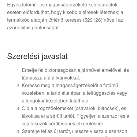
Egyes futómű- és magasságérzékelő konfigurációk
esetén előfordulhat, hogy kisebb eltérések léteznek; a
termékkód alapján történő keresés (529126) növeli az
azonosítás pontosságát.
Szerelési javaslat
Emelje fel biztonságosan a járművet emelővel, és
támassza alá állványokkal.
Keresse meg a magasságérzékelőt a futómű
közelében; a tartó általában a felfüggesztés vagy
a lengőkar közelében található.
Oldja a rögzítőelemeket (csavarok, bilincsek), és
távolítsa el a sérült tartót. Figyeljen a szenzor és a
csatlakozók sérülésének elkerülésére.
Szerelje fel az új tartót, illessze vissza a szenzort