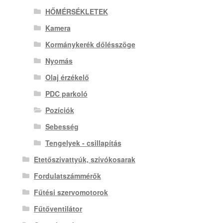
HŐMÉRSÉKLETEK
Kamera
Kormánykerék dőlésszöge
Nyomás
Olaj érzékelő
PDC parkoló
Pozíciók
Sebesség
Tengelyek - csillapítás
Etetőszivattyúk, szívókosarak
Fordulatszámmérők
Fűtési szervomotorok
Fűtőventilátor