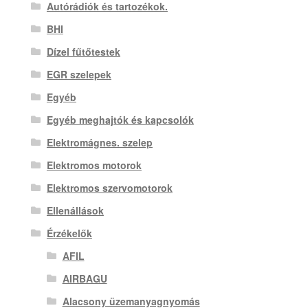
Autórádiók és tartozékok.
BHI
Dízel fűtőtestek
EGR szelepek
Egyéb
Egyéb meghajtók és kapcsolók
Elektromágnes. szelep
Elektromos motorok
Elektromos szervomotorok
Ellenállások
Érzékelők
AFIL
AIRBAGU
Alacsony üzemanyagnyomás