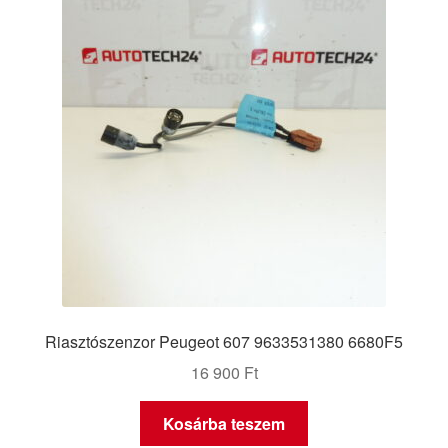
Riasztószenzor Peugeot 607 9633531380 6680F5
16 900
Ft
Kosárba teszem