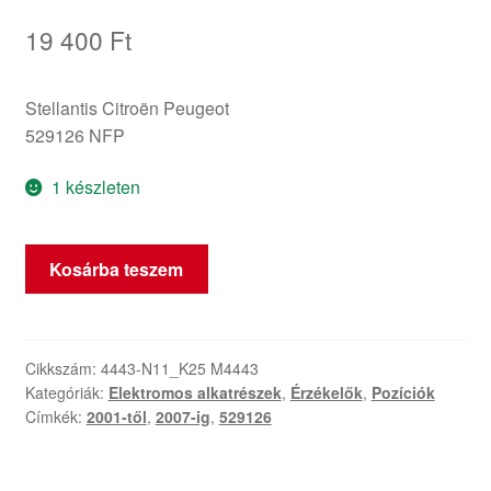
19 400
Ft
Stellantis Citroën Peugeot
529126 NFP
1 készleten
Magasságérzékelő
Kosárba teszem
Tartó
Citroën
Peugeot
529126
Cikkszám:
4443-N11_K25 M4443
Kategóriák:
Elektromos alkatrészek
,
Érzékelők
,
Pozíciók
mennyiség
Címkék:
2001-től
,
2007-ig
,
529126