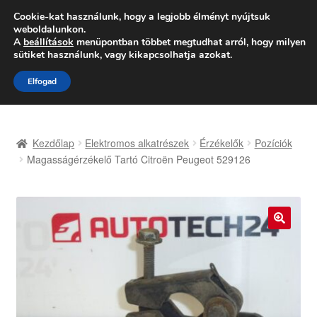
SZÁLLÍTÁS 2618 Ft-tól
Cookie-kat használunk, hogy a legjobb élményt nyújtsuk
weboldalunkon.
Hétfő-Péntek 9:00–16:00
06 80 088 054
A
beállítások
menüpontban többet megtudhat arról, hogy milyen
sütiket használunk, vagy kikapcsolhatja azokat.
Ugrás
Kilépés
Menü
Elfogad
a
a
navigációhoz
tartalomba
Kezdőlap
Kezdőlap
Elektromos alkatrészek
Érzékelők
Pozíciók
Adatvédelmi irányelvek
Magasságérzékelő Tartó Citroën Peugeot 529126
Felhasználási feltételek
Kapcsolatba lépni
🔍
Kifizetések
Panasz