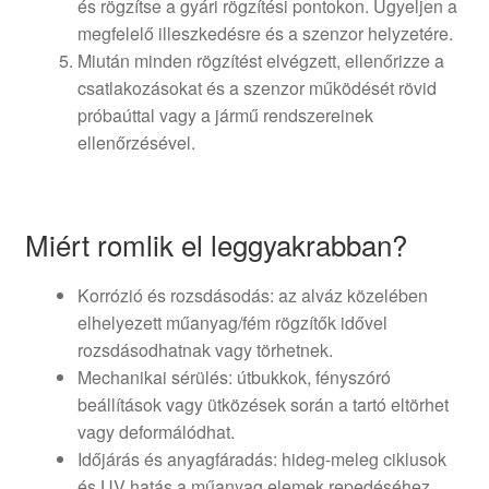
és rögzítse a gyári rögzítési pontokon. Ügyeljen a
megfelelő illeszkedésre és a szenzor helyzetére.
Miután minden rögzítést elvégzett, ellenőrizze a
csatlakozásokat és a szenzor működését rövid
próbaúttal vagy a jármű rendszereinek
ellenőrzésével.
Miért romlik el leggyakrabban?
Korrózió és rozsdásodás: az alváz közelében
elhelyezett műanyag/fém rögzítők idővel
rozsdásodhatnak vagy törhetnek.
Mechanikai sérülés: útbukkok, fényszóró
beállítások vagy ütközések során a tartó eltörhet
vagy deformálódhat.
Időjárás és anyagfáradás: hideg-meleg ciklusok
és UV hatás a műanyag elemek repedéséhez