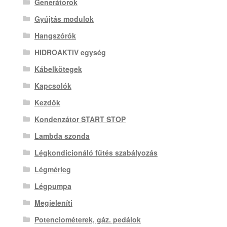
Generátorok
Gyújtás modulok
Hangszórók
HIDROAKTIV egység
Kábelkötegek
Kapcsolók
Kezdők
Kondenzátor START STOP
Lambda szonda
Légkondicionáló fűtés szabályozás
Légmérleg
Légpumpa
Megjeleníti
Potenciométerek, gáz. pedálok