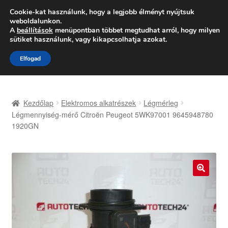
SZÁLLÍTÁS 2618 Ft-tól
Cookie-kat használunk, hogy a legjobb élményt nyújtsuk
weboldalunkon.
Hétfő-Péntek 9:00–16:00
06 80 088 054
A
beállítások
menüpontban többet megtudhat arról, hogy milyen
sütiket használunk, vagy kikapcsolhatja azokat.
Ugrás
Kilépés
Menü
Elfogad
a
a
navigációhoz
tartalomba
Kezdőlap
Kezdőlap
Elektromos alkatrészek
Légmérleg
Adatvédelmi irányelvek
Légmennyiség-mérő Citroën Peugeot 5WK97001 9645948780
1920GN
Felhasználási feltételek
Kapcsolatba lépni
🔍
Kifizetések
Panasz