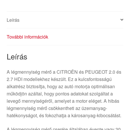
Leírás
További információk
Leírás
A légmennyiség mérő a CITROËN és PEUGEOT 2.0 és
2.7 HDI modellekhez készült. Ez a kulcsfontosságú
alkatrész biztosítja, hogy az autó motorja optimálisan
működjön azáltal, hogy pontos adatokat szolgáltat a
levegő mennyiségéről, amelyet a motor eléget. A hibás
légmennyiség mérő csökkentheti az üzemanyag-
hatékonyságot, és fokozhatja a károsanyag-kibocsátást.
A légmennyiség mérő cseréje általában évente vagy 30