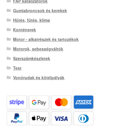
FAP katalizátorok
Gumiabroncsok és kerekek
Hűtés, fűtés, klíma
Konténerek
Motor - alkatrészek és tartozékok
Motorok, sebességváltók
Szerszámkészletek
Test
Vonórudak és kötélpályák