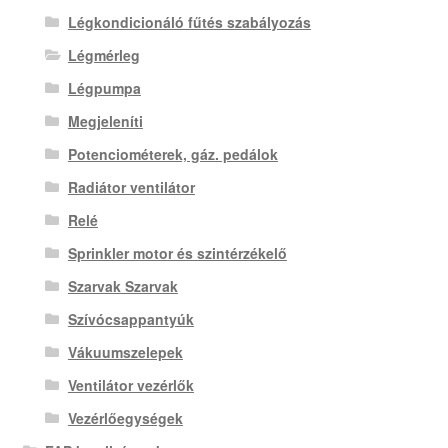
Légkondicionáló fűtés szabályozás
Légmérleg
Légpumpa
Megjeleníti
Potenciométerek, gáz. pedálok
Radiátor ventilátor
Relé
Sprinkler motor és szintérzékelő
Szarvak Szarvak
Szívócsappantyúk
Vákuumszelepek
Ventilátor vezérlők
Vezérlőegységek