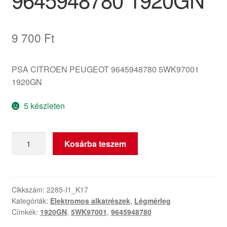
9 700
Ft
PSA CITROEN PEUGEOT 9645948780 5WK97001
1920GN
5 készleten
Légmennyiség-
Kosárba teszem
mérő
Citroën
Peugeot
5WK97001
Cikkszám:
2285-I1_K17
Kategóriák:
Elektromos alkatrészek
,
Légmérleg
9645948780
Címkék:
1920GN
,
5WK97001
,
9645948780
1920GN
mennyiség