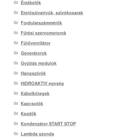
Érzékelők
Etetőszivattyúk, szívókosarak
Fordulatszámmérők
Fűtési szervomotorok
Fűtőventilátor
Generátorok
Gyújtás modulok
Hangszórók
HIDROAKTIV egység
Kábelkötegek
Kapcsolók
Kezdők
Kondenzátor START STOP
Lambda szonda