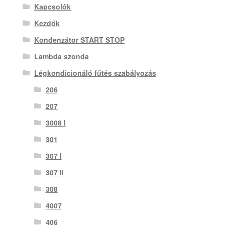
Kapcsolók
Kezdők
Kondenzátor START STOP
Lambda szonda
Légkondicionáló fűtés szabályozás
206
207
3008 I
301
307 I
307 II
308
4007
406