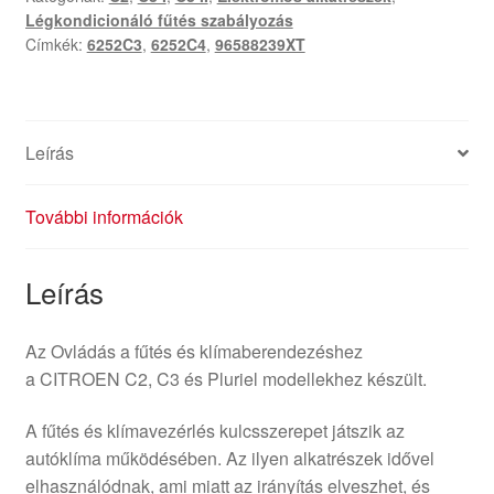
Légkondicionáló fűtés szabályozás
Címkék:
6252C3
,
6252C4
,
96588239XT
Leírás
További információk
Leírás
Az Ovládás a fűtés és klímaberendezéshez
a CITROEN C2, C3 és Pluriel modellekhez készült.
A fűtés és klímavezérlés kulcsszerepet játszik az
autóklíma működésében. Az ilyen alkatrészek idővel
elhasználódnak, ami miatt az irányítás elveszhet, és