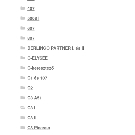
407
5008 I
607
807
BERLINGO PARTNER I. és II
C-ELYSÉE
C-keresztező
C1 és 107
C2
C3 A51
C3 I
C3 II
C3 Picasso