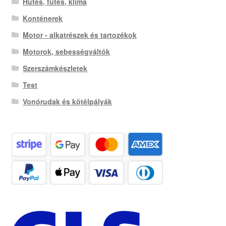
Hűtés, fűtés, klíma
Konténerek
Motor - alkatrészek és tartozékok
Motorok, sebességváltók
Szerszámkészletek
Test
Vonórudak és kötélpályák