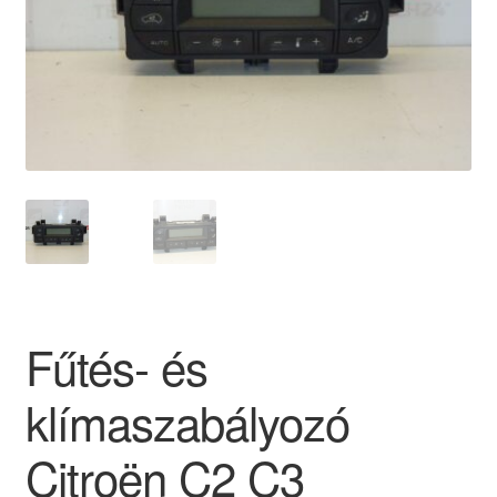
Panaszkezelési szabályzat
Pénztár
Rólunk
Saját fiókom
Szállítás
Szállítás világszerte
Fűtés- és
Szekér
klímaszabályozó
Citroën C2 C3