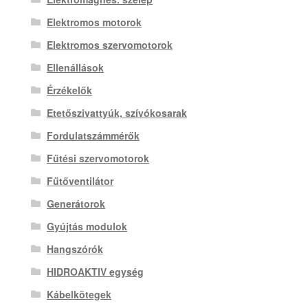
Elektromos motorok
Elektromos szervomotorok
Ellenállások
Érzékelők
Etetőszivattyúk, szívókosarak
Fordulatszámmérők
Fűtési szervomotorok
Fűtőventilátor
Generátorok
Gyújtás modulok
Hangszórók
HIDROAKTIV egység
Kábelkötegek