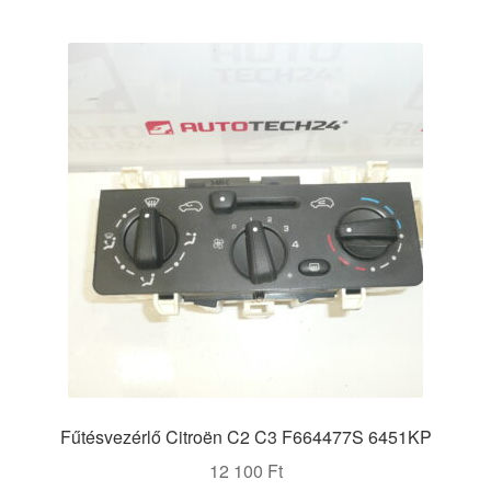
Fűtésvezérlő Citroën C2 C3 F664477S 6451KP
12 100
Ft