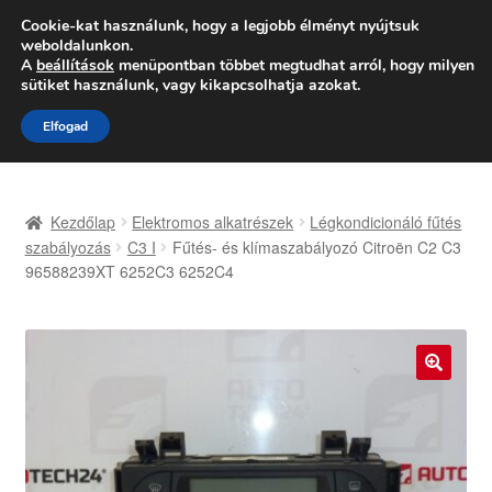
SZÁLLÍTÁS 2618 Ft-tól
Cookie-kat használunk, hogy a legjobb élményt nyújtsuk
weboldalunkon.
Hétfő-Péntek 9:00–16:00
06 80 088 054
A
beállítások
menüpontban többet megtudhat arról, hogy milyen
sütiket használunk, vagy kikapcsolhatja azokat.
Ugrás
Kilépés
Menü
Elfogad
a
a
navigációhoz
tartalomba
Kezdőlap
Kezdőlap
Elektromos alkatrészek
Légkondicionáló fűtés
Adatvédelmi irányelvek
szabályozás
C3 I
Fűtés- és klímaszabályozó Citroën C2 C3
96588239XT 6252C3 6252C4
Felhasználási feltételek
Kapcsolatba lépni
🔍
Kifizetések
Panasz