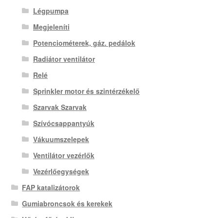
Légpumpa
Megjeleníti
Potenciométerek, gáz. pedálok
Radiátor ventilátor
Relé
Sprinkler motor és szintérzékelő
Szarvak Szarvak
Szívócsappantyúk
Vákuumszelepek
Ventilátor vezérlők
Vezérlőegységek
FAP katalizátorok
Gumiabroncsok és kerekek