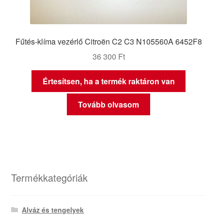
Fűtés-klíma vezérlő Citroën C2 C3 N105560A 6452F8
36 300
Ft
Értesítsen, ha a termék raktáron van
Tovább olvasom
Termékkategóriák
Alváz és tengelyek