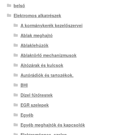
belső
Elektromos alkatrészek
A kormánykerék kezelőszervei
Ablak meghajtó
Ablaklehúzók
Ablaktörlő mechanizmusok
Ajtózárak és kulcsok
Autórádiók és tartozékok.
BHI
Dízel fűtőtestek
EGR szelepek
Egyéb
Egyéb meghajtók és kapcsolók
Elektromágnes. szelep