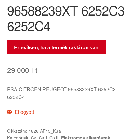
96588239XT 6252C3
6252C4
Értesítsen, ha a termék raktáron van
29 000
Ft
PSA CITROEN PEUGEOT 96588239XT 6252C3
6252C4
Elfogyott
Cikkszám:
4826-AF15_K3a
Kategóriák:
C2
,
C3 I
,
C3 II
,
Elektromos alkatrészek
,