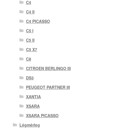
C4
C4 II
C4 PICASSO
C5 I
C5 II
C5 X7
C8
CITROEN BERLINGO III
DS3
PEUGEOT PARTNER III
XANTIA
XSARA
XSARA PICASSO
Légmérleg