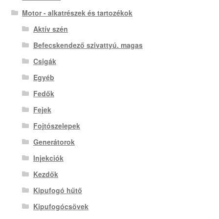
Motor - alkatrészek és tartozékok
Aktív szén
Befecskendező szivattyú. magas
Csigák
Egyéb
Fedők
Fejek
Fojtószelepek
Generátorok
Injekciók
Kezdők
Kipufogó hűtő
Kipufogócsövek