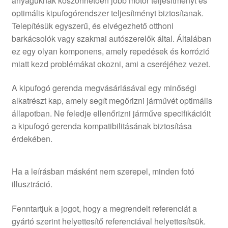
anyaguknak köszönhetően jobb motor teljesítményt és
optimális kipufogórendszer teljesítményt biztosítanak.
Telepítésük egyszerű, és elvégezhető otthoni
barkácsolók vagy szakmai autószerelők által. Általában
ez egy olyan komponens, amely repedések és korrózió
miatt kezd problémákat okozni, ami a cseréjéhez vezet.
A kipufogó gerenda megvásárlásával egy minőségi
alkatrészt kap, amely segít megőrizni járművét optimális
állapotban. Ne feledje ellenőrizni járműve specifikációit
a kipufogó gerenda kompatibilitásának biztosítása
érdekében.
Ha a leírásban másként nem szerepel, minden fotó
illusztráció.
Fenntartjuk a jogot, hogy a megrendelt referenciát a
gyártó szerint helyettesítő referenciával helyettesítsük.