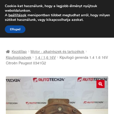
SZÁLLÍTÁS 2618 Ft-tól
Cookie-kat használunk, hogy a legjobb élményt nyújtsuk
weboldalunkon.
Hétfő-Péntek 9:00–16:00
06 80 088 054
A
beállítások
menüpontban többet megtudhat arról, hogy milyen
sütiket használunk, vagy kikapcsolhatja azokat.
Ugrás
Kilépés
Menü
Elfogad
a
a
navigációhoz
tartalomba
Kezdőlap
Kezdőlap
Motor - alkatrészek és tartozékok
Adatvédelmi irányelvek
Kipufogócsövek
1,4 / 1,6 16V
Kipufogó gerenda 1.4 1.6 16V
Citroën Peugeot 0341G2
Felhasználási feltételek
Kapcsolatba lépni
🔍
Kifizetések
Panasz