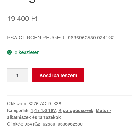
19 400
Ft
PSA CITROEN PEUGEOT 9636962580 0341G2
2 készleten
Kipufogó
Kosárba teszem
gerenda
1.4
1.6
16V
Cikkszám:
3276-AC19_K38
Kategóriák:
1,4 / 1,6 16V
,
Kipufogócsövek
,
Motor -
Citroën
alkatrészek és tartozékok
Peugeot
Címkék:
0341G2
,
62580
,
9636962580
0341G2
mennyiség