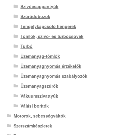
Szívócsappantyúk
Szűrődobozok
Tengelykapcsoló hengerek
Tömlők, szívó- és turbócsövek
Turbó
Üzemanyag-tömlők
Üzemanyagnyomás érzékelők
Üzemanyagnyomás szabályozók
Üzemanyagszűrők
Vákuumszivattyúk
Válási borítók
Motorok, sebességváltók
Szerszámkészletek