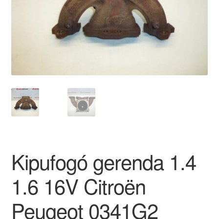
Panaszkezelési szabályzat
Pénztár
Rólunk
Saját fiókom
Szállítás
Szállítás világszerte
Kipufogó gerenda 1.4
Szekér
1.6 16V Citroën
Peugeot 0341G2