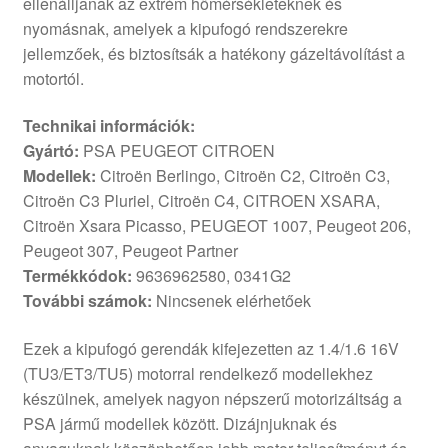
ellenálljanak az extrém hőmérsékleteknek és
nyomásnak, amelyek a kipufogó rendszerekre
jellemzőek, és biztosítsák a hatékony gázeltávolítást a
motortól.
Technikai információk:
Gyártó:
PSA PEUGEOT CITROEN
Modellek:
Citroën Berlingo, Citroën C2, Citroën C3,
Citroën C3 Pluriel, Citroën C4, CITROEN XSARA,
Citroën Xsara Picasso, PEUGEOT 1007, Peugeot 206,
Peugeot 307, Peugeot Partner
Termékkódok:
9636962580, 0341G2
További számok:
Nincsenek elérhetőek
Ezek a kipufogó gerendák kifejezetten az 1.4/1.6 16V
(TU3/ET3/TU5) motorral rendelkező modellekhez
készülnek, amelyek nagyon népszerű motorizáltság a
PSA jármű modellek között. Dizájnjuknak és