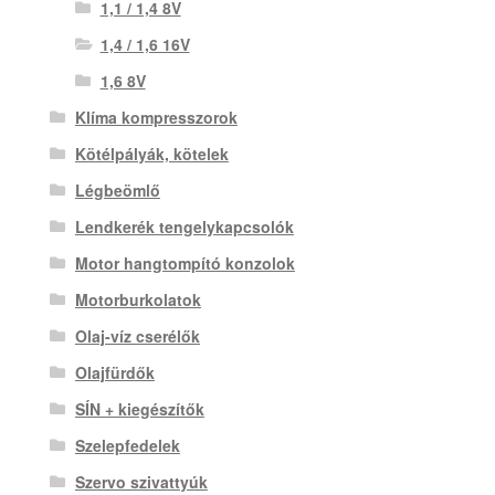
1,1 / 1,4 8V
1,4 / 1,6 16V
1,6 8V
Klíma kompresszorok
Kötélpályák, kötelek
Légbeömlő
Lendkerék tengelykapcsolók
Motor hangtompító konzolok
Motorburkolatok
Olaj-víz cserélők
Olajfürdők
SÍN + kiegészítők
Szelepfedelek
Szervo szivattyúk