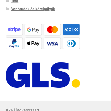
Test
Vonórudak és kötélpályák
A24 Magyarország