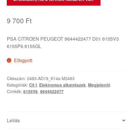
9 700
Ft
PSA CITROEN PEUGEOT 9644422477 D01 6155V3
6155P6 6155GL
Elfogyott
Cikkszám:
2483-AD19_K14a M2483
Kategóriák:
C5 I
,
Elektromos alkatrészek
,
Megjeleníti
Címkék:
6155V6
,
9644422477
Leírás