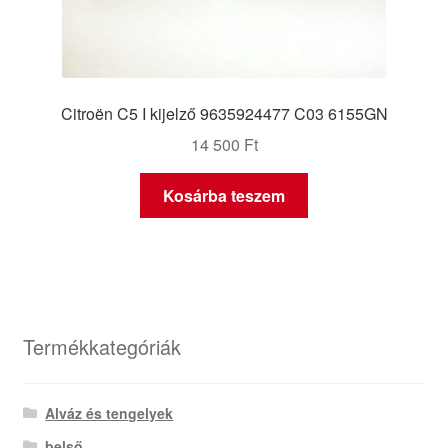
Citroën C5 I kijelző 9635924477 C03 6155GN
14 500
Ft
Kosárba teszem
Termékkategóriák
Alváz és tengelyek
belső