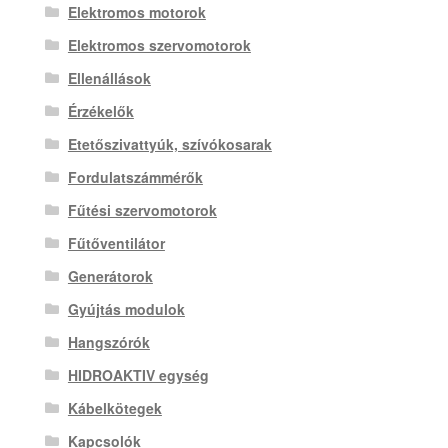
Elektromos motorok
Elektromos szervomotorok
Ellenállások
Érzékelők
Etetőszivattyúk, szívókosarak
Fordulatszámmérők
Fűtési szervomotorok
Fűtőventilátor
Generátorok
Gyújtás modulok
Hangszórók
HIDROAKTIV egység
Kábelkötegek
Kapcsolók