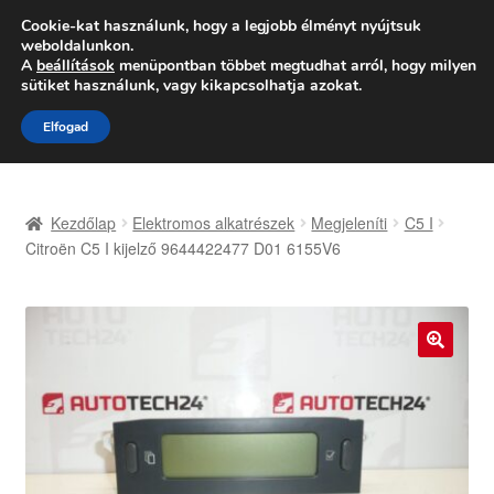
SZÁLLÍTÁS 2618 Ft-tól
Cookie-kat használunk, hogy a legjobb élményt nyújtsuk
weboldalunkon.
Hétfő-Péntek 9:00–16:00
06 80 088 054
A
beállítások
menüpontban többet megtudhat arról, hogy milyen
sütiket használunk, vagy kikapcsolhatja azokat.
Ugrás
Kilépés
Menü
Elfogad
a
a
navigációhoz
tartalomba
Kezdőlap
Kezdőlap
Elektromos alkatrészek
Megjeleníti
C5 I
Adatvédelmi irányelvek
Citroën C5 I kijelző 9644422477 D01 6155V6
Felhasználási feltételek
Kapcsolatba lépni
🔍
Kifizetések
Panasz