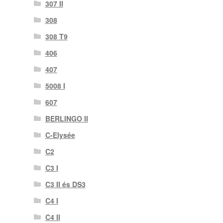
307 II
308
308 T9
406
407
5008 I
607
BERLINGO II
C-Elysée
C2
C3 I
C3 II és DS3
C4 I
C4 II