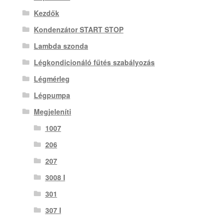
Kezdők
Kondenzátor START STOP
Lambda szonda
Légkondicionáló fűtés szabályozás
Légmérleg
Légpumpa
Megjeleníti
1007
206
207
3008 I
301
307 I