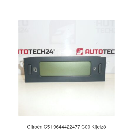
Citroën C5 I 9644422477 C00 Kijelzõ