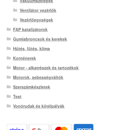
Vákuumszelepek
Ventilátor vezérlők
Vezérlőegységek
FAP katalizátorok
Gumiabroncsok és kerekek
Hűtés, fűtés, klíma
Konténerek
Motor - alkatrészek és tartozékok
Motorok, sebességváltók
Szerszámkészletek
Test
Vonórudak és kötélpályák