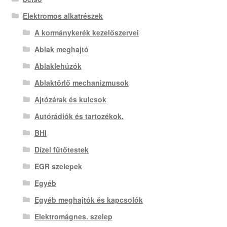
Elektromos alkatrészek
A kormánykerék kezelőszervei
Ablak meghajtó
Ablaklehúzók
Ablaktörlő mechanizmusok
Ajtózárak és kulcsok
Autórádiók és tartozékok.
BHI
Dízel fűtőtestek
EGR szelepek
Egyéb
Egyéb meghajtók és kapcsolók
Elektromágnes. szelep