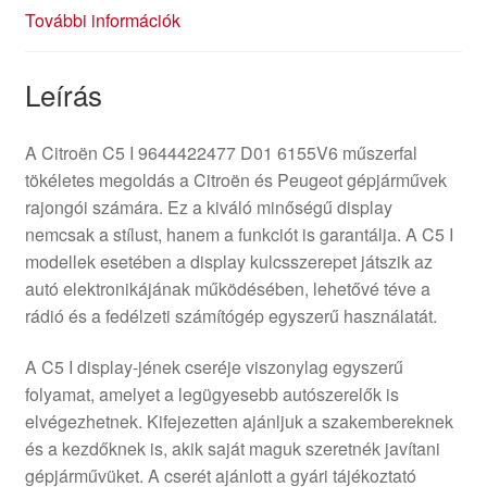
További információk
Leírás
A Citroën C5 I 9644422477 D01 6155V6 műszerfal
tökéletes megoldás a Citroën és Peugeot gépjárművek
rajongói számára. Ez a kiváló minőségű display
nemcsak a stílust, hanem a funkciót is garantálja. A C5 I
modellek esetében a display kulcsszerepet játszik az
autó elektronikájának működésében, lehetővé téve a
rádió és a fedélzeti számítógép egyszerű használatát.
A C5 I display-jének cseréje viszonylag egyszerű
folyamat, amelyet a legügyesebb autószerelők is
elvégezhetnek. Kifejezetten ajánljuk a szakembereknek
és a kezdőknek is, akik saját maguk szeretnék javítani
gépjárművüket. A cserét ajánlott a gyári tájékoztató