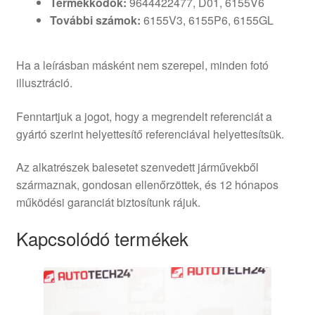
Termékkódok:
9644422477, D01, 6155V6
További számok:
6155V3, 6155P6, 6155GL
Ha a leírásban másként nem szerepel, minden fotó
illusztráció.
Fenntartjuk a jogot, hogy a megrendelt referenciát a
gyártó szerint helyettesítő referenciával helyettesítsük.
Az alkatrészek balesetet szenvedett járművekből
származnak, gondosan ellenőrzöttek, és 12 hónapos
működési garanciát biztosítunk rájuk.
Kapcsolódó termékek