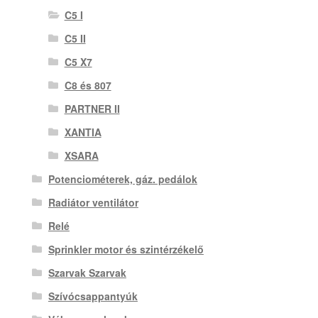
C5 I
C5 II
C5 X7
C8 és 807
PARTNER II
XANTIA
XSARA
Potenciométerek, gáz. pedálok
Radiátor ventilátor
Relé
Sprinkler motor és szintérzékelő
Szarvak Szarvak
Szívócsappantyúk