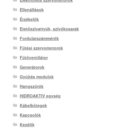
Elektromos szervomotorok
Ellenállások
Érzékelők
Etetőszivattyúk, szívókosarak
Fordulatszámmérők
Fűtési szervomotorok
Fűtőventilátor
Generátorok
Gyújtás modulok
Hangszórók
HIDROAKTIV egység
Kábelkötegek
Kapcsolók
Kezdők