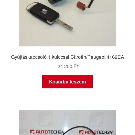
Gyújtáskapcsoló 1 kulccsal Citroën/Peugeot 4162EA
24 200
Ft
Kosárba teszem