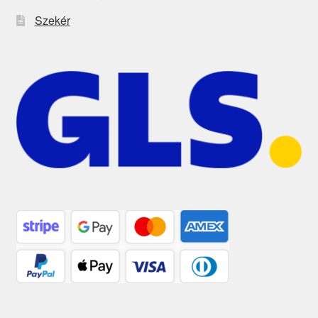
Szekér