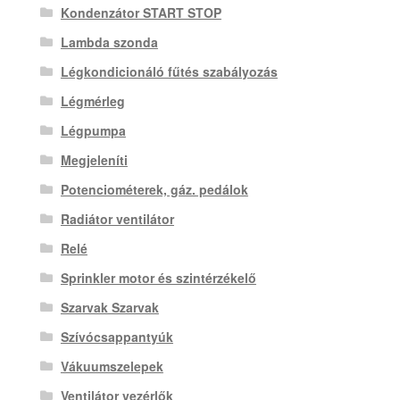
Kondenzátor START STOP
Lambda szonda
Légkondicionáló fűtés szabályozás
Légmérleg
Légpumpa
Megjeleníti
Potenciométerek, gáz. pedálok
Radiátor ventilátor
Relé
Sprinkler motor és szintérzékelő
Szarvak Szarvak
Szívócsappantyúk
Vákuumszelepek
Ventilátor vezérlők