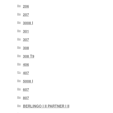
206
207
3008 I
301
307
308
308 T9
406
407
5008 I
607
807
BERLINGO I II PARTNER I II