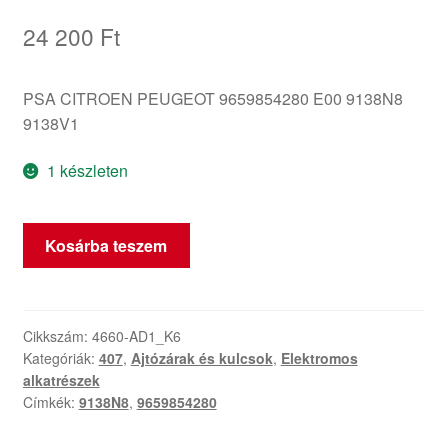
24 200
Ft
PSA CITROEN PEUGEOT 9659854280 E00 9138N8
9138V1
1 készleten
Jobb
Kosárba teszem
hátsó
ajtózár
Peugeot
407
Cikkszám:
4660-AD1_K6
Kategóriák:
407
,
Ajtózárak és kulcsok
,
Elektromos
9659854280
alkatrészek
9138N8
Címkék:
9138N8
,
9659854280
mennyiség