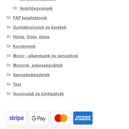
Vezérlőegységek
FAP katalizátorok
Gumiabroncsok és kerekek
Hűtés, fűtés, klíma
Konténerek
Motor - alkatrészek és tartozékok
Motorok, sebességváltók
Szerszámkészletek
Test
Vonórudak és kötélpályák