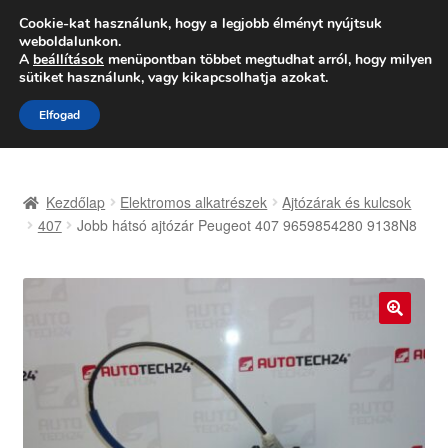
SZÁLLÍTÁS 2618 Ft-tól
Cookie-kat használunk, hogy a legjobb élményt nyújtsuk
weboldalunkon.
Hétfő-Péntek 9:00–16:00
06 80 088 054
A
beállítások
menüpontban többet megtudhat arról, hogy milyen
sütiket használunk, vagy kikapcsolhatja azokat.
Ugrás
Kilépés
Menü
Elfogad
a
a
navigációhoz
tartalomba
Kezdőlap
Kezdőlap
Elektromos alkatrészek
Ajtózárak és kulcsok
Adatvédelmi irányelvek
407
Jobb hátsó ajtózár Peugeot 407 9659854280 9138N8
Felhasználási feltételek
Kapcsolatba lépni
🔍
Kifizetések
Panasz