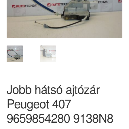
Panaszkezelési szabályzat
Pénztár
Rólunk
Saját fiókom
Szállítás
Jobb hátsó ajtózár
Szállítás világszerte
Peugeot 407
Szekér
9659854280 9138N8