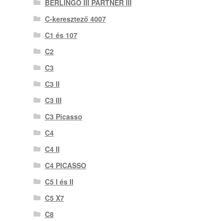
BERLINGO III PARTNER III
C-keresztező 4007
C1 és 107
C2
C3
C3 II
C3 III
C3 Picasso
C4
C4 II
C4 PICASSO
C5 I és II
C5 X7
C8