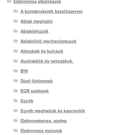
Elektromos alkatrészek
A kormánykerék kezelőszervei
Ablak meghajtó
Ablaklehúzók
Ablaktörlő mechanizmusok
Ajtózárak és kulcsok
Autórádiók és tartozékok.
BHI
Dízel fűtőtestek
EGR szelepek
Egyéb
Egyéb meghajtók és kapcsolók
Elektromágnes. szelep
Elektromos motorok