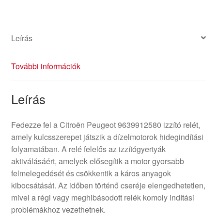
Leírás
További információk
Leírás
Fedezze fel a Citroën Peugeot 9639912580 izzító relét,
amely kulcsszerepet játszik a dízelmotorok hidegindítási
folyamatában. A relé felelős az izzítógyertyák
aktiválásáért, amelyek elősegítik a motor gyorsabb
felmelegedését és csökkentik a káros anyagok
kibocsátását. Az időben történő cseréje elengedhetetlen,
mivel a régi vagy meghibásodott relék komoly indítási
problémákhoz vezethetnek.