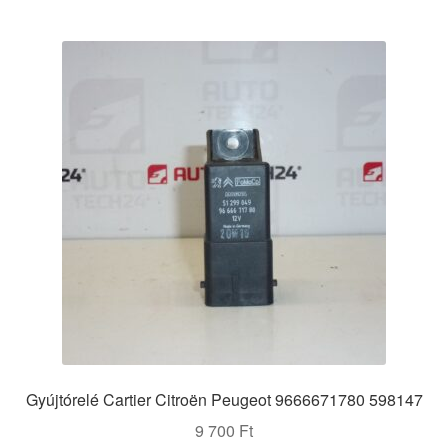
Gyújtórelé Cartier Citroën Peugeot 9666671780 598147
9 700
Ft