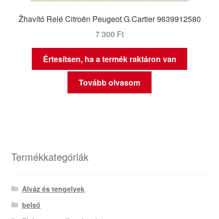
Žhavító Relé Citroën Peugeot G.Cartier 9639912580
7 300
Ft
Értesítsen, ha a termék raktáron van
Tovább olvasom
Termékkategóriák
Alváz és tengelyek
belső