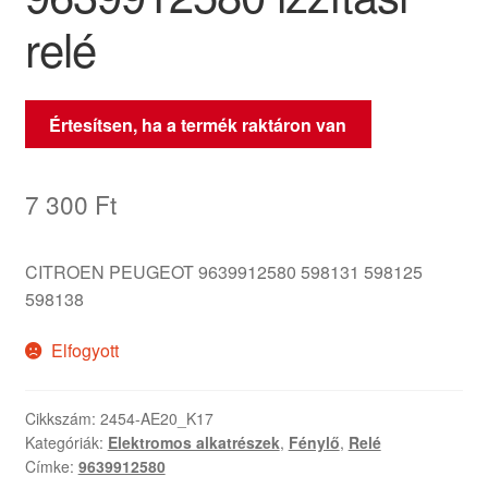
relé
Értesítsen, ha a termék raktáron van
7 300
Ft
CITROEN PEUGEOT 9639912580 598131 598125
598138
Elfogyott
Cikkszám:
2454-AE20_K17
Kategóriák:
Elektromos alkatrészek
,
Fénylő
,
Relé
Címke:
9639912580