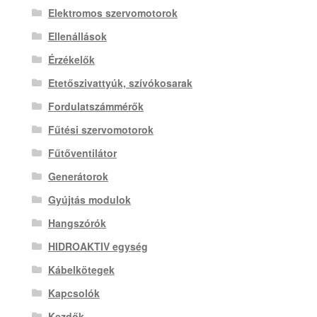
Elektromos szervomotorok
Ellenállások
Érzékelők
Etetőszivattyúk, szívókosarak
Fordulatszámmérők
Fűtési szervomotorok
Fűtőventilátor
Generátorok
Gyújtás modulok
Hangszórók
HIDROAKTIV egység
Kábelkötegek
Kapcsolók
Kezdők