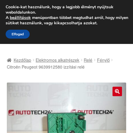
SZÁLLÍTÁS 2618 Ft-tól
Cookie-kat használunk, hogy a legjobb élményt nyújtsuk
weboldalunkon.
Hétfő-Péntek 9:00–16:00
06 80 088 054
A
beállítások
menüpontban többet megtudhat arról, hogy milyen
sütiket használunk, vagy kikapcsolhatja azokat.
Ugrás
Kilépés
Menü
Elfogad
a
a
navigációhoz
tartalomba
Kezdőlap
Kezdőlap
Elektromos alkatrészek
Relé
Fénylő
Adatvédelmi irányelvek
Citroën Peugeot 9639912580 izzítási relé
Felhasználási feltételek
Kapcsolatba lépni
🔍
Kifizetések
Panasz