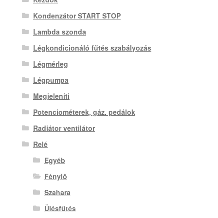
Kondenzátor START STOP
Lambda szonda
Légkondicionáló fűtés szabályozás
Légmérleg
Légpumpa
Megjeleníti
Potenciométerek, gáz. pedálok
Radiátor ventilátor
Relé
Egyéb
Fénylő
Szahara
Ülésfűtés