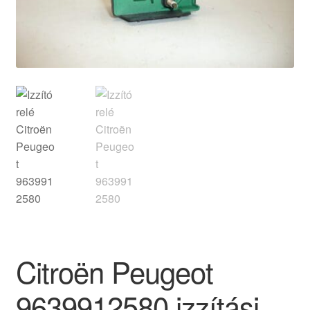
Panaszkezelési szabályzat
Pénztár
Rólunk
Saját fiókom
Szállítás
Szállítás világszerte
Szekér
Citroën Peugeot
9639912580 izzítási