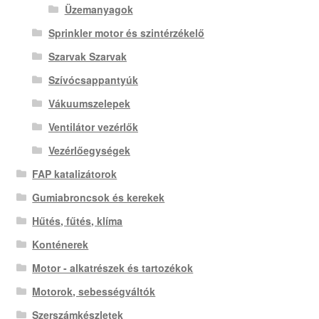
Üzemanyagok
Sprinkler motor és szintérzékelő
Szarvak Szarvak
Szívócsappantyúk
Vákuumszelepek
Ventilátor vezérlők
Vezérlőegységek
FAP katalizátorok
Gumiabroncsok és kerekek
Hűtés, fűtés, klíma
Konténerek
Motor - alkatrészek és tartozékok
Motorok, sebességváltók
Szerszámkészletek