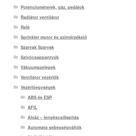
Potenciométerek, gáz. pedálok
Radiátor ventilátor
Relé
Sprinkler motor és szintérzékelő
Szarvak Szarvak
Szívócsappantyúk
Vákuumszelepek
Ventilátor vezérlők
Vezérlőegységek
ABS és ESP
AFIL
Alváz – lengéscsillapítás
Automata sebességváltók