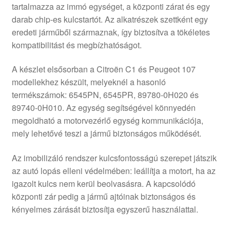
tartalmazza az immó egységet, a központi zárat és egy
darab chip-es kulcstartót. Az alkatrészek szettként egy
eredeti járműből származnak, így biztosítva a tökéletes
kompatibilitást és megbízhatóságot.
A készlet elsősorban a Citroën C1 és Peugeot 107
modellekhez készült, melyeknél a hasonló
termékszámok: 6545PN, 6545PR, 89780-0H020 és
89740-0H010. Az egység segítségével könnyedén
megoldható a motorvezérlő egység kommunikációja,
mely lehetővé teszi a jármű biztonságos működését.
Az imobilizáló rendszer kulcsfontosságú szerepet játszik
az autó lopás elleni védelmében: leállítja a motort, ha az
igazolt kulcs nem kerül beolvasásra. A kapcsolódó
központi zár pedig a jármű ajtóinak biztonságos és
kényelmes zárását biztosítja egyszerű használattal.