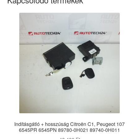
Indításgátló + hosszúság Citroën C1, Peugeot 107
6545PR 6545PN 89780-0H021 89740-0H011