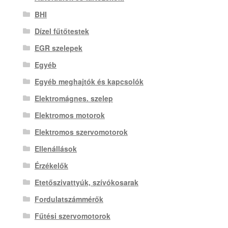
BHI
Dízel fűtőtestek
EGR szelepek
Egyéb
Egyéb meghajtók és kapcsolók
Elektromágnes. szelep
Elektromos motorok
Elektromos szervomotorok
Ellenállások
Érzékelők
Etetőszivattyúk, szívókosarak
Fordulatszámmérők
Fűtési szervomotorok