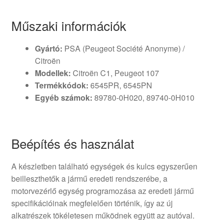
Műszaki információk
Gyártó:
PSA (Peugeot Société Anonyme) /
Citroën
Modellek:
Citroën C1, Peugeot 107
Termékkódok:
6545PR, 6545PN
Egyéb számok:
89780-0H020, 89740-0H010
Beépítés és használat
A készletben található egységek és kulcs egyszerűen
beilleszthetők a jármű eredeti rendszerébe, a
motorvezérlő egység programozása az eredeti jármű
specifikációinak megfelelően történik, így az új
alkatrészek tökéletesen működnek együtt az autóval.