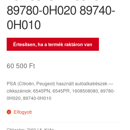
89780-0H020 89740-
0H010
Értesítsen, ha a termék raktáron van
60 500
Ft
PSA (Citroën, Peugeot) használt autóalkatrészek —
cikkszámok: 6545PN, 6545PR, 1608508080, 89780-
0H020, 89740-0H010
Elfogyott
Cikkszám:
7092-L5_K18a