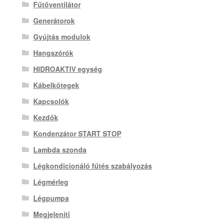
Fűtőventilátor
Generátorok
Gyújtás modulok
Hangszórók
HIDROAKTIV egység
Kábelkötegek
Kapcsolók
Kezdők
Kondenzátor START STOP
Lambda szonda
Légkondicionáló fűtés szabályozás
Légmérleg
Légpumpa
Megjeleníti