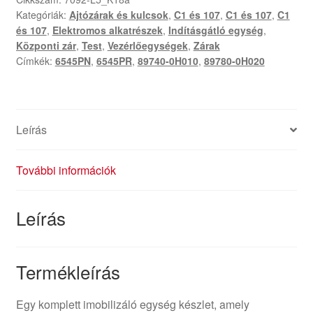
Kategóriák:
Ajtózárak és kulcsok
,
C1 és 107
,
C1 és 107
,
C1
és 107
,
Elektromos alkatrészek
,
Indításgátló egység
,
Központi zár
,
Test
,
Vezérlőegységek
,
Zárak
Címkék:
6545PN
,
6545PR
,
89740-0H010
,
89780-0H020
Leírás
További információk
Leírás
Termékleírás
Egy komplett imobilizáló egység készlet, amely