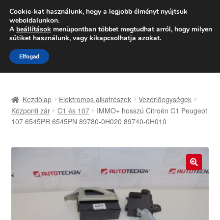
SZÁLLÍTÁS 2618 Ft-tól
Cookie-kat használunk, hogy a legjobb élményt nyújtsuk
weboldalunkon.
Hétfő-Péntek 9:00–16:00
06 80 088 054
A
beállítások
menüpontban többet megtudhat arról, hogy milyen
sütiket használunk, vagy kikapcsolhatja azokat.
Ugrás
Kilépés
Menü
Elfogad
a
a
navigációhoz
tartalomba
Kezdőlap
Kezdőlap
Elektromos alkatrészek
Vezérlőegységek
Adatvédelmi irányelvek
Központi zár
C1 és 107
IMMO+ hosszú Citroën C1 Peugeot
107 6545PR 6545PN 89780-0H020 89740-0H010
Felhasználási feltételek
Kapcsolatba lépni
🔍
Kifizetések
Panasz