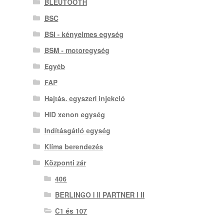
BLEUTOOTH
BSC
BSI - kényelmes egység
BSM - motoregység
Egyéb
FAP
Hajtás. egyszeri injekció
HID xenon egység
Indításgátló egység
Klíma berendezés
Központi zár
406
BERLINGO I II PARTNER I II
C1 és 107