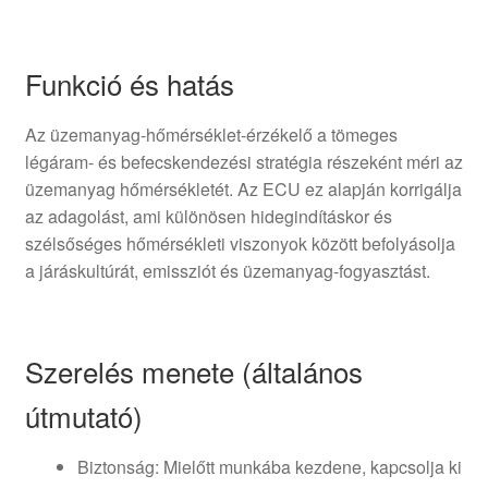
Funkció és hatás
Az üzemanyag-hőmérséklet-érzékelő a tömeges
légáram- és befecskendezési stratégia részeként méri az
üzemanyag hőmérsékletét. Az ECU ez alapján korrigálja
az adagolást, ami különösen hidegindításkor és
szélsőséges hőmérsékleti viszonyok között befolyásolja
a járáskultúrát, emissziót és üzemanyag-fogyasztást.
Szerelés menete (általános
útmutató)
Biztonság: Mielőtt munkába kezdene, kapcsolja ki