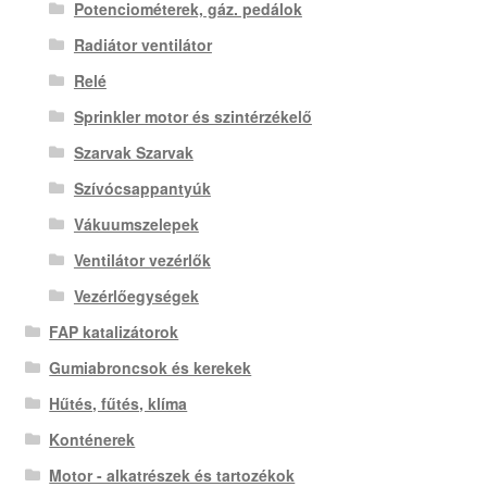
Potenciométerek, gáz. pedálok
Radiátor ventilátor
Relé
Sprinkler motor és szintérzékelő
Szarvak Szarvak
Szívócsappantyúk
Vákuumszelepek
Ventilátor vezérlők
Vezérlőegységek
FAP katalizátorok
Gumiabroncsok és kerekek
Hűtés, fűtés, klíma
Konténerek
Motor - alkatrészek és tartozékok