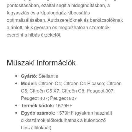
pontosításában, ezáltal segít a hidegindításban, a
fogyasztás és a kipufogógáz-kibocsátás
optimalizálásában. Autószerelőknek és barkácsolóknak
ajánlott, akik gyorsan és megbízhatóan szeretnék
cserélni a hibás érzékelőt.
Műszaki információk
Gyártó:
Stellantis
Modell:
Citroën C4; Citroën C4 Picasso; Citroën
C5; Citroën C5 X7; Citroën C8; Peugeot 307;
Peugeot 407; Peugeot 807
Termék kódok:
1579HF
Egyéb számok:
1579HF (gyakran használt
cikkszámok előfordulhatnak a különböző
beszállítóknál)