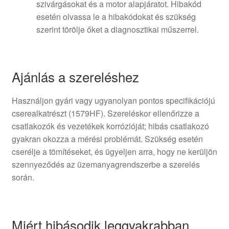
szivárgásokat és a motor alapjáratot. Hibakód
esetén olvassa le a hibakódokat és szükség
szerint törölje őket a diagnosztikai műszerrel.
Ajánlás a szereléshez
Használjon gyári vagy ugyanolyan pontos specifikációjú
cserealkatrészt (1579HF). Szereléskor ellenőrizze a
csatlakozók és vezetékek korrózióját; hibás csatlakozó
gyakran okozza a mérési problémát. Szükség esetén
cserélje a tömítéseket, és ügyeljen arra, hogy ne kerüljön
szennyeződés az üzemanyagrendszerbe a szerelés
során.
Miért hibásodik leggyakrabban