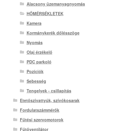
Alacsony üzemanyagnyomás
HŐMÉRSÉKLETEK
Kamera
Kormánykerék dőlésszöge
Nyomás
Olaj érzékelő
PDC parkoló
Pozíciók
Sebesség
Tengelyek - csillapítás
Etetőszivattyúk, szívókosarak
Fordulatszámmérők
Fűtési szervomotorok
Fűtőventilátor