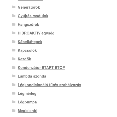
Generátorok
Gyújtás modulok
Hangszórók
HIDROAKTIV egység
Kábelkötegek
Kapcsolók
Kezdők
Kondenzátor START STOP
Lambda szonda
Légkondicionáló fűtés szabályozás
Légmérleg
Légpumpa
Megjeleníti