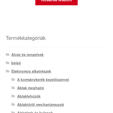
Termékkategóriák
Alváz és tengelyek
belső
Elektromos alkatrészek
A kormánykerék kezelőszervei
Ablak meghajtó
Ablaklehúzók
Ablaktörlő mechanizmusok
Ajtózárak és kulcsok