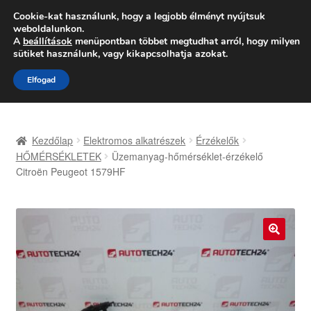
SZÁLLÍTÁS 2618 Ft-tól
Cookie-kat használunk, hogy a legjobb élményt nyújtsuk
weboldalunkon.
Hétfő-Péntek 9:00–16:00
06 80 088 054
A
beállítások
menüpontban többet megtudhat arról, hogy milyen
sütiket használunk, vagy kikapcsolhatja azokat.
Ugrás
Kilépés
Menü
Elfogad
a
a
navigációhoz
tartalomba
Kezdőlap
Kezdőlap
Elektromos alkatrészek
Érzékelők
Adatvédelmi irányelvek
HŐMÉRSÉKLETEK
Üzemanyag-hőmérséklet-érzékelő
Citroën Peugeot 1579HF
Felhasználási feltételek
Kapcsolatba lépni
🔍
Kifizetések
Panasz