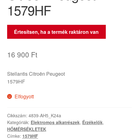
1579HF
Értesítsen, ha a termék raktáron van
16 900
Ft
Stellantis Citroën Peugeot
1579HF
Elfogyott
Cikkszám:
4839-AH5_K24a
Kategóriák:
Elektromos alkatrészek
,
Érzékelők
,
HŐMÉRSÉKLETEK
Címke:
1579HF