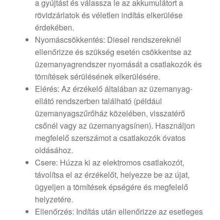
a gyújtást és válassza le az akkumulátort a
rövidzárlatok és véletlen indítás elkerülése
érdekében.
Nyomáscsökkentés: Diesel rendszereknél
ellenőrizze és szükség esetén csökkentse az
üzemanyagrendszer nyomását a csatlakozók és
tömítések sérülésének elkerülésére.
Elérés: Az érzékelő általában az üzemanyag-
ellátó rendszerben található (például
üzemanyagszűrőház közelében, visszatérő
csőnél vagy az üzemanyagsínen). Használjon
megfelelő szerszámot a csatlakozók óvatos
oldásához.
Csere: Húzza ki az elektromos csatlakozót,
távolítsa el az érzékelőt, helyezze be az újat,
ügyeljen a tömítések épségére és megfelelő
helyzetére.
Ellenőrzés: Indítás után ellenőrizze az esetleges