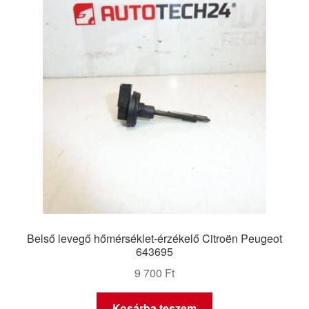
Belső levegő hőmérséklet-érzékelő Citroën Peugeot
643695
9 700
Ft
Kosárba teszem