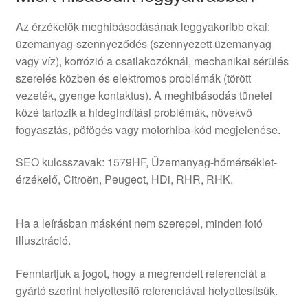
Az érzékelők meghibásodásának leggyakoribb okai:
üzemanyag-szennyeződés (szennyezett üzemanyag
vagy víz), korrózió a csatlakozóknál, mechanikai sérülés
szerelés közben és elektromos problémák (törött
vezeték, gyenge kontaktus). A meghibásodás tünetei
közé tartozik a hidegindítási problémák, növekvő
fogyasztás, pöfögés vagy motorhiba-kód megjelenése.
SEO kulcsszavak: 1579HF, Üzemanyag-hőmérséklet-
érzékelő, Citroën, Peugeot, HDi, RHR, RHK.
Ha a leírásban másként nem szerepel, minden fotó
illusztráció.
Fenntartjuk a jogot, hogy a megrendelt referenciát a
gyártó szerint helyettesítő referenciával helyettesítsük.