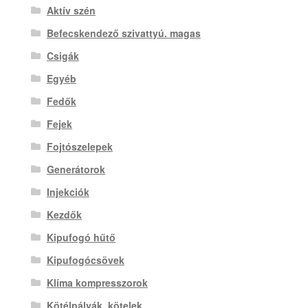
Aktív szén
Befecskendező szivattyú. magas
Csigák
Egyéb
Fedők
Fejek
Fojtószelepek
Generátorok
Injekciók
Kezdők
Kipufogó hűtő
Kipufogócsövek
Klíma kompresszorok
Kötélpályák, kötelek