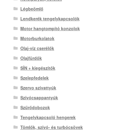
Légbeömlő
Lendkerék tengelykapcsolók
Motor hangtompító konzolok
Motorburkolatok
Olaj-víz cserélők
Olajfürdők
SÍN + kiegészítők
Szelepfedelek
Szervo szivattyúk
Szívócsappantyúk
Szűrődobozok
Tengelykapcsoló hengerek
Tömlők, szívó- és turbócsövek