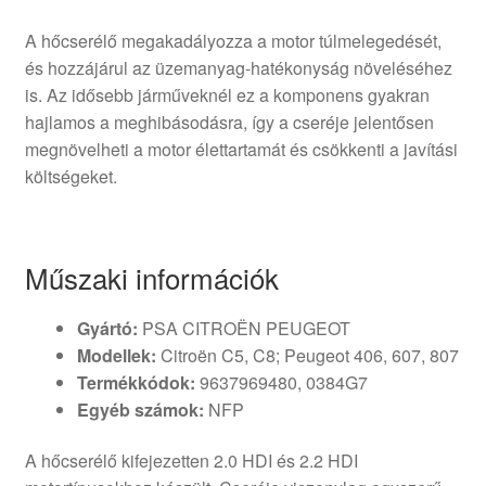
A hőcserélő megakadályozza a motor túlmelegedését,
és hozzájárul az üzemanyag-hatékonyság növeléséhez
is. Az idősebb járműveknél ez a komponens gyakran
hajlamos a meghibásodásra, így a cseréje jelentősen
megnövelheti a motor élettartamát és csökkenti a javítási
költségeket.
Műszaki információk
Gyártó:
PSA CITROËN PEUGEOT
Modellek:
Citroën C5, C8; Peugeot 406, 607, 807
Termékkódok:
9637969480, 0384G7
Egyéb számok:
NFP
A hőcserélő kifejezetten 2.0 HDI és 2.2 HDI