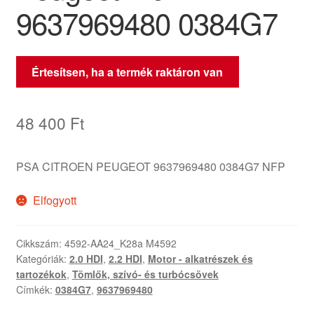
9637969480 0384G7
Értesítsen, ha a termék raktáron van
48 400
Ft
PSA CITROEN PEUGEOT 9637969480 0384G7 NFP
Elfogyott
Cikkszám:
4592-AA24_K28a M4592
Kategóriák:
2.0 HDI
,
2.2 HDI
,
Motor - alkatrészek és
tartozékok
,
Tömlők, szívó- és turbócsövek
Címkék:
0384G7
,
9637969480