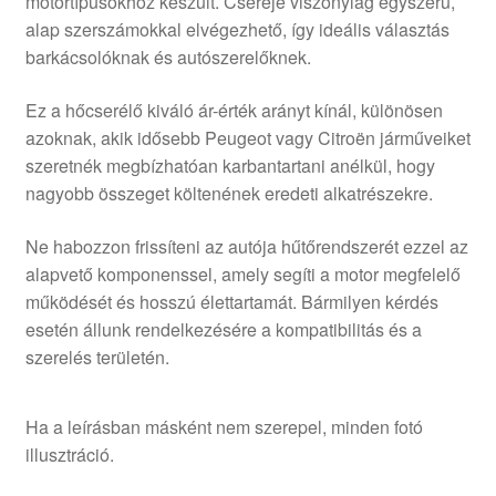
motortípusokhoz készült. Cseréje viszonylag egyszerű,
alap szerszámokkal elvégezhető, így ideális választás
barkácsolóknak és autószerelőknek.
Ez a hőcserélő kiváló ár-érték arányt kínál, különösen
azoknak, akik idősebb Peugeot vagy Citroën járműveiket
szeretnék megbízhatóan karbantartani anélkül, hogy
nagyobb összeget költenének eredeti alkatrészekre.
Ne habozzon frissíteni az autója hűtőrendszerét ezzel az
alapvető komponenssel, amely segíti a motor megfelelő
működését és hosszú élettartamát. Bármilyen kérdés
esetén állunk rendelkezésére a kompatibilitás és a
szerelés területén.
Ha a leírásban másként nem szerepel, minden fotó
illusztráció.