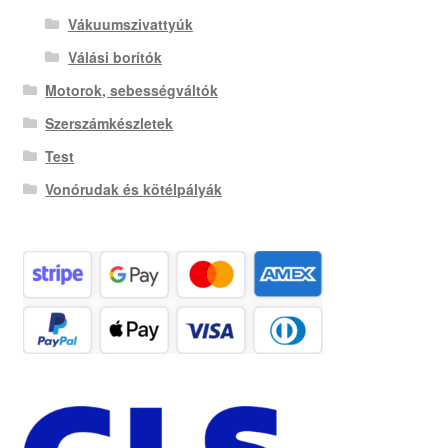
Vákuumszivattyúk
Válási borítók
Motorok, sebességváltók
Szerszámkészletek
Test
Vonórudak és kötélpályák