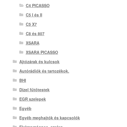
C4 PICASSO
C5 I és II
C5 X7
C8 és 807
XSARA
XSARA PICASSO
Ajtózárak és kulcsok
Autórádiók és tartozékok.
BHI
Dízel fűtőtestek
EGR szelepek
Egyéb
Egyéb meghajtók és kapcsolók
Elektromágnes. szelep