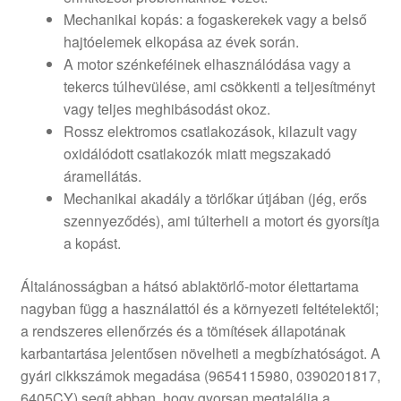
Mechanikai kopás: a fogaskerekek vagy a belső
hajtóelemek elkopása az évek során.
A motor szénkeféinek elhasználódása vagy a
tekercs túlhevülése, ami csökkenti a teljesítményt
vagy teljes meghibásodást okoz.
Rossz elektromos csatlakozások, kilazult vagy
oxidálódott csatlakozók miatt megszakadó
áramellátás.
Mechanikai akadály a törlőkar útjában (jég, erős
szennyeződés), ami túlterheli a motort és gyorsítja
a kopást.
Általánosságban a hátsó ablaktörlő-motor élettartama
nagyban függ a használattól és a környezeti feltételektől;
a rendszeres ellenőrzés és a tömítések állapotának
karbantartása jelentősen növelheti a megbízhatóságot. A
gyári cikkszámok megadása (9654115980, 0390201817,
6405CY) segít abban, hogy gyorsan megtalálja a