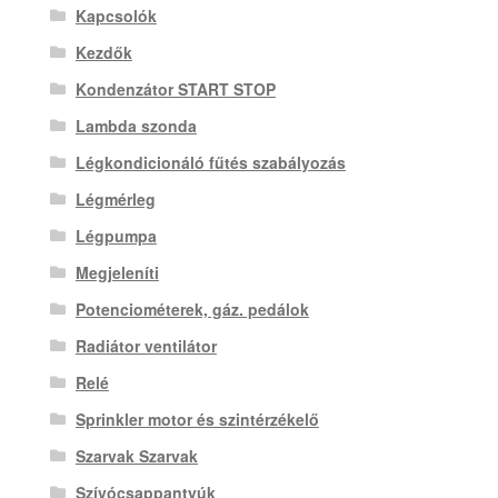
Kapcsolók
Kezdők
Kondenzátor START STOP
Lambda szonda
Légkondicionáló fűtés szabályozás
Légmérleg
Légpumpa
Megjeleníti
Potenciométerek, gáz. pedálok
Radiátor ventilátor
Relé
Sprinkler motor és szintérzékelő
Szarvak Szarvak
Szívócsappantyúk