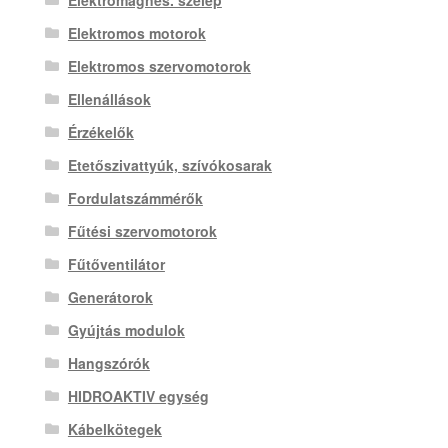
Elektromos motorok
Elektromos szervomotorok
Ellenállások
Érzékelők
Etetőszivattyúk, szívókosarak
Fordulatszámmérők
Fűtési szervomotorok
Fűtőventilátor
Generátorok
Gyújtás modulok
Hangszórók
HIDROAKTIV egység
Kábelkötegek