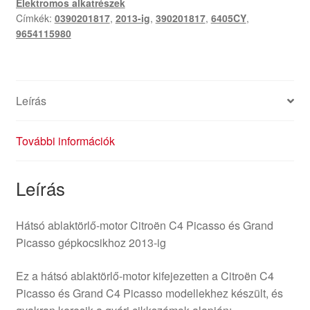
Elektromos alkatrészek
Picasso
Címkék:
0390201817
,
2013-ig
,
390201817
,
6405CY
,
9654115980
9654115980
0390201817
6405CY
mennyiség
Leírás
További információk
Leírás
Hátsó ablaktörlő-motor Citroën C4 Picasso és Grand
Picasso gépkocsikhoz 2013-ig
Ez a hátsó ablaktörlő-motor kifejezetten a Citroën C4
Picasso és Grand C4 Picasso modellekhez készült, és