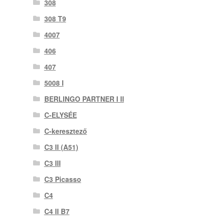
308
308 T9
4007
406
407
5008 I
BERLINGO PARTNER I II
C-ELYSÉE
C-keresztező
C3 II (A51)
C3 III
C3 Picasso
C4
C4 II B7