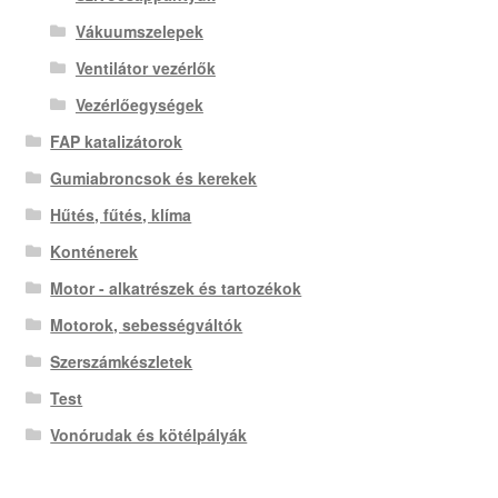
Vákuumszelepek
Ventilátor vezérlők
Vezérlőegységek
FAP katalizátorok
Gumiabroncsok és kerekek
Hűtés, fűtés, klíma
Konténerek
Motor - alkatrészek és tartozékok
Motorok, sebességváltók
Szerszámkészletek
Test
Vonórudak és kötélpályák