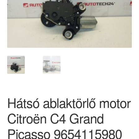
Panaszkezelési szabályzat
Pénztár
Rólunk
Saját fiókom
Szállítás
Szállítás világszerte
Hátsó ablaktörlő motor
Szekér
Citroën C4 Grand
Picasso 9654115980