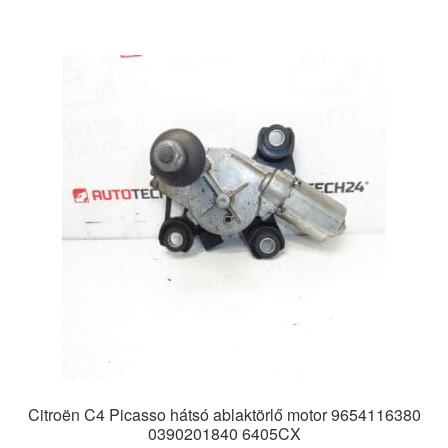
Citroën C4 Picasso hátsó ablaktörlő motor 9654116380
0390201840 6405CX