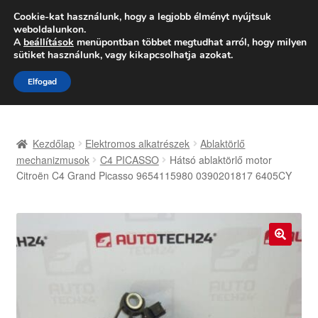
SZÁLLÍTÁS 2618 Ft-tól
Cookie-kat használunk, hogy a legjobb élményt nyújtsuk
weboldalunkon.
Hétfő-Péntek 9:00–16:00
06 80 088 054
A
beállítások
menüpontban többet megtudhat arról, hogy milyen
sütiket használunk, vagy kikapcsolhatja azokat.
Ugrás
Kilépés
Menü
Elfogad
a
a
navigációhoz
tartalomba
Kezdőlap
Kezdőlap
Elektromos alkatrészek
Ablaktörlő
Adatvédelmi irányelvek
mechanizmusok
C4 PICASSO
Hátsó ablaktörlő motor
Citroën C4 Grand Picasso 9654115980 0390201817 6405CY
Felhasználási feltételek
Kapcsolatba lépni
🔍
Kifizetések
Panasz