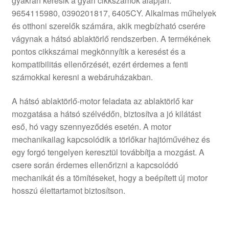
gyakran keresik a gyári cikkszámok alapján:
9654115980, 0390201817, 6405CY. Alkalmas műhelyek
és otthoni szerelők számára, akik megbízható cserére
vágynak a hátsó ablaktörlő rendszerben. A termékének
pontos cikkszámai megkönnyítik a keresést és a
kompatibilitás ellenőrzését, ezért érdemes a fenti
számokkal keresni a webáruházakban.
A hátsó ablaktörlő-motor feladata az ablaktörlő kar
mozgatása a hátsó szélvédőn, biztosítva a jó kilátást
eső, hó vagy szennyeződés esetén. A motor
mechanikailag kapcsolódik a törlőkar hajtóművéhez és
egy forgó tengelyen keresztül továbbítja a mozgást. A
csere során érdemes ellenőrizni a kapcsolódó
mechanikát és a tömítéseket, hogy a beépített új motor
hosszú élettartamot biztosítson.