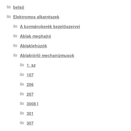
belső
Elektromos alkatrészek
A kormánykerék kezelőszervei
Ablak meghajtó
Ablaklehúzók
Ablaktörlő mechanizmusok
1. sz
107
206
207
3008 I
301
307