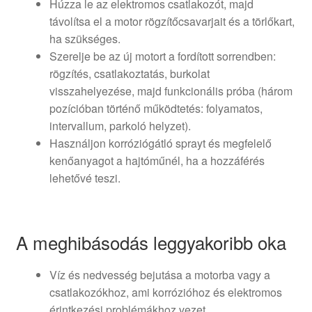
Húzza le az elektromos csatlakozót, majd
távolítsa el a motor rögzítőcsavarjait és a törlőkart,
ha szükséges.
Szerelje be az új motort a fordított sorrendben:
rögzítés, csatlakoztatás, burkolat
visszahelyezése, majd funkcionális próba (három
pozícióban történő működtetés: folyamatos,
intervallum, parkoló helyzet).
Használjon korróziógátló sprayt és megfelelő
kenőanyagot a hajtóműnél, ha a hozzáférés
lehetővé teszi.
A meghibásodás leggyakoribb oka
Víz és nedvesség bejutása a motorba vagy a
csatlakozókhoz, ami korrózióhoz és elektromos
érintkezési problémákhoz vezet.