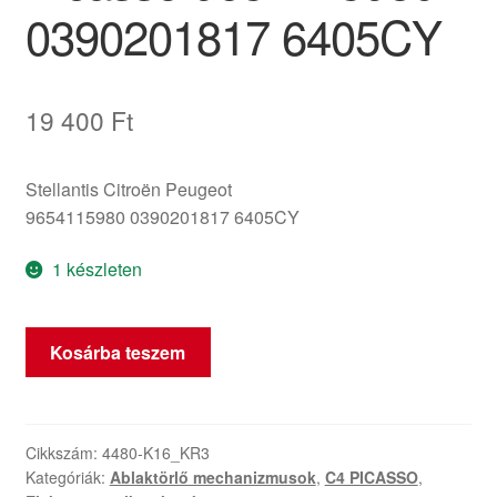
0390201817 6405CY
19 400
Ft
Stellantis Citroën Peugeot
9654115980 0390201817 6405CY
1 készleten
Hátsó
Kosárba teszem
ablaktörlő
motor
Citroën
C4
Cikkszám:
4480-K16_KR3
Kategóriák:
Ablaktörlő mechanizmusok
,
C4 PICASSO
,
Grand