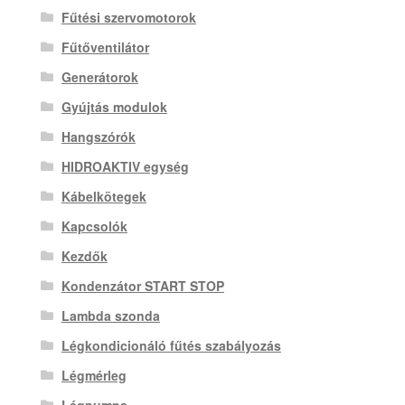
Fűtési szervomotorok
Fűtőventilátor
Generátorok
Gyújtás modulok
Hangszórók
HIDROAKTIV egység
Kábelkötegek
Kapcsolók
Kezdők
Kondenzátor START STOP
Lambda szonda
Légkondicionáló fűtés szabályozás
Légmérleg