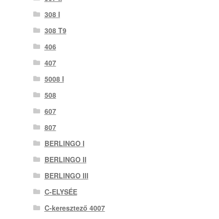
308 I
308 T9
406
407
5008 I
508
607
807
BERLINGO I
BERLINGO II
BERLINGO III
C-ELYSÉE
C-keresztező 4007