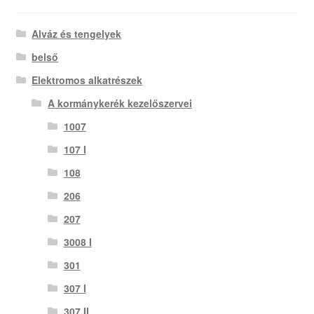
Alváz és tengelyek
belső
Elektromos alkatrészek
A kormánykerék kezelőszervei
1007
107 I
108
206
207
3008 I
301
307 I
307 II