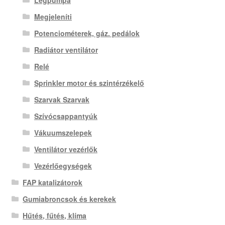
Légpumpa
Megjeleníti
Potenciométerek, gáz. pedálok
Radiátor ventilátor
Relé
Sprinkler motor és szintérzékelő
Szarvak Szarvak
Szívócsappantyúk
Vákuumszelepek
Ventilátor vezérlők
Vezérlőegységek
FAP katalizátorok
Gumiabroncsok és kerekek
Hűtés, fűtés, klíma