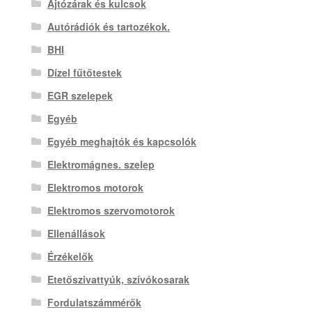
Ajtózárak és kulcsok
Autórádiók és tartozékok.
BHI
Dízel fűtőtestek
EGR szelepek
Egyéb
Egyéb meghajtók és kapcsolók
Elektromágnes. szelep
Elektromos motorok
Elektromos szervomotorok
Ellenállások
Érzékelők
Etetőszivattyúk, szívókosarak
Fordulatszámmérők