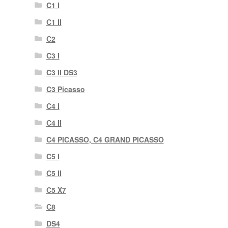
C1 I
C1 II
C2
C3 I
C3 II DS3
C3 Picasso
C4 I
C4 II
C4 PICASSO, C4 GRAND PICASSO
C5 I
C5 II
C5 X7
C8
DS4