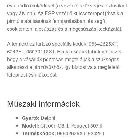
és a rádió működését (a vezérlőt szükséges biztosítani
vagy átvinni). Az ESP vezérlő kulcsszerepet játszik a
jármű stabilitásának fenntartásában, és segít
csökkenteni a csúszás és a megcsúszás kockázatát.
A termékhez tartozó speciális kódok: 96642625XT,
6242FT, 98070113XT. Ezek a kódok lehetővé teszik,
hogy a vásárlók pontosan megtalálják a szükséges
alkatrészt a járművükhöz, így biztosítva a megfelelő
telepítést és működést.
Műszaki információk
Gyártó:
Delphi
Modell:
Citroën C8 II, Peugeot 807 II
Termékkódok:
96642625XT, 6242FT