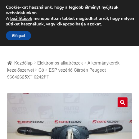
SZÁLLÍTÁS 2618 Ft-tól
Cookie-kat használunk, hogy a legjobb élményt nyújtsuk
weboldalunkon.
Hétfő-Péntek 9:00–16:00
06 80 088 054
A
beállítások
menüpontban többet megtudhat arról, hogy milyen
sütiket használunk, vagy kikapcsolhatja azokat.
Ugrás
Kilépés
Menü
Elfogad
a
a
navigációhoz
tartalomba
Kezdőlap
Kezdőlap
Elektromos alkatrészek
A kormánykerék
Adatvédelmi irányelvek
kezelőszervei
C8
ESP vezérlő Citroën Peugeot
96642625XT 6242FT
Felhasználási feltételek
Kapcsolatba lépni
🔍
Kifizetések
Panasz