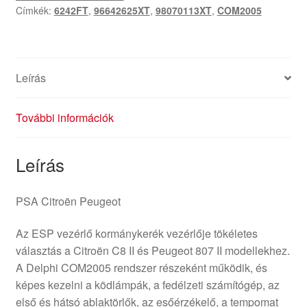
Címkék:
6242FT
,
96642625XT
,
98070113XT
,
COM2005
Leírás
További információk
Leírás
PSA Citroën Peugeot
Az ESP vezérlő kormánykerék vezérlője tökéletes
választás a Citroën C8 II és Peugeot 807 II modellekhez.
A Delphi COM2005 rendszer részeként működik, és
képes kezelni a ködlámpák, a fedélzeti számítógép, az
első és hátsó ablaktörlők, az esőérzékelő, a tempomat