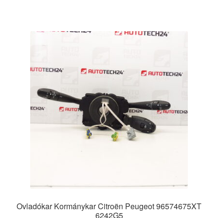
Ovladókar Kormánykar Citroën Peugeot 96574675XT
6242G5