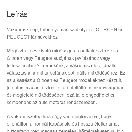
Leírás
Vákuumszelep, turbó nyomás szabályozó, CITROEN és
PEUGEOT járművekhez
Megbízható és kiváló minőségű autóalkatrészt keres a
Citroën vagy Peugeot autójának javításához vagy
fejlesztéséhez? Termékünk, a vákuumszelep, ideális
választás a jármű turbójának optimális működéséhez. Ez
az alkatrész a Citroën és Peugeot modellekhez készült,
jelentős javulást biztosít a turbófeltöltő hatékonyságában
és megfelelő működésében, ezáltal elengedhetetlen
komponens az autó motoros rendszerében.
A vákuumszelep háza úgy van megtervezve, hogy
ellenálljon a normál kopásnak, és hosszú élettartamot
biztosítson még magas üzemelési hőmérsékleten is, így