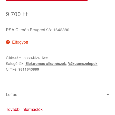
9 700
Ft
PSA Citroën Peugeot 9811643880
Elfogyott
Cikkszám:
8360-N24_K25
Kategóriák:
Elektromos alkatrészek
,
Vákuumszelepek
Címke:
9811643880
Leírás
További információk