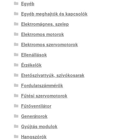
Egyéb
Egyéb meghajtók és kapcsolók
Elektromágnes. szelep
Elektromos motorok
Elektromos szervomotorok
Ellenállások
Érzékelők
Etetőszivattyúk, szívókosarak
Fordulatszámmérők
Fűtési szervomotorok
Fűtőventilátor
Generátorok
Gyújtás modulok
Hangszórók