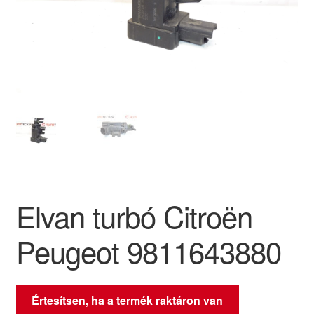
Panaszkezelési szabályzat
Pénztár
Rólunk
Saját fiókom
Szállítás
Elvan turbó Citroën
Szállítás világszerte
Peugeot 9811643880
Szekér
Értesítsen, ha a termék raktáron van