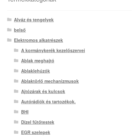
Alváz és tengelyek
belső
Elektromos alkatrészek
A kormánykerék kezelőszervei
Ablak meghajtó
Ablaklehúzók
Ablaktörlő mechanizmusok
Ajtózárak és kulcsok
Autórádiók és tartozékok.
BHI
Dízel fűtőtestek
EGR szelepek