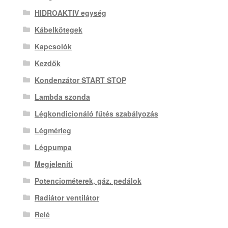
HIDROAKTIV egység
Kábelkötegek
Kapcsolók
Kezdők
Kondenzátor START STOP
Lambda szonda
Légkondicionáló fűtés szabályozás
Légmérleg
Légpumpa
Megjeleníti
Potenciométerek, gáz. pedálok
Radiátor ventilátor
Relé