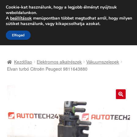
SZÁLLÍTÁS 2618 Ft-tól
Cookie-kat használunk, hogy a legjobb élményt nyújtsuk
weboldalunkon.
Hétfő-Péntek 9:00–16:00
06 80 088 054
A
beállítások
menüpontban többet megtudhat arról, hogy milyen
sütiket használunk, vagy kikapcsolhatja azokat.
Ugrás
Kilépés
Menü
Elfogad
a
a
navigációhoz
tartalomba
Kezdőlap
Kezdőlap
Elektromos alkatrészek
Vákuumszelepek
Adatvédelmi irányelvek
Elvan turbó Citroën Peugeot 9811643880
Felhasználási feltételek
Kapcsolatba lépni
🔍
Kifizetések
Panasz