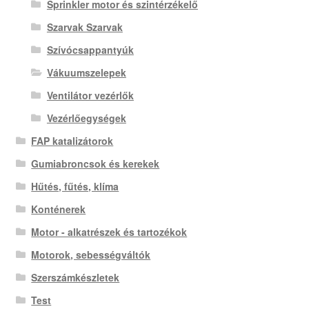
Sprinkler motor és szintérzékelő
Szarvak Szarvak
Szívócsappantyúk
Vákuumszelepek
Ventilátor vezérlők
Vezérlőegységek
FAP katalizátorok
Gumiabroncsok és kerekek
Hűtés, fűtés, klíma
Konténerek
Motor - alkatrészek és tartozékok
Motorok, sebességváltók
Szerszámkészletek
Test