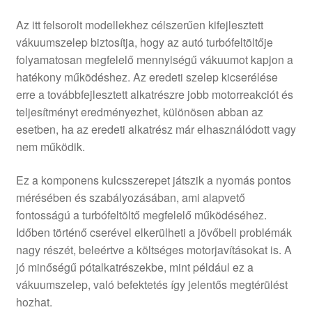
Az itt felsorolt modellekhez célszerűen kifejlesztett
vákuumszelep biztosítja, hogy az autó turbófeltöltője
folyamatosan megfelelő mennyiségű vákuumot kapjon a
hatékony működéshez. Az eredeti szelep kicserélése
erre a továbbfejlesztett alkatrészre jobb motorreakciót és
teljesítményt eredményezhet, különösen abban az
esetben, ha az eredeti alkatrész már elhasználódott vagy
nem működik.
Ez a komponens kulcsszerepet játszik a nyomás pontos
mérésében és szabályozásában, ami alapvető
fontosságú a turbófeltöltő megfelelő működéséhez.
Időben történő cserével elkerülheti a jövőbeli problémák
nagy részét, beleértve a költséges motorjavításokat is. A
jó minőségű pótalkatrészekbe, mint például ez a
vákuumszelep, való befektetés így jelentős megtérülést
hozhat.