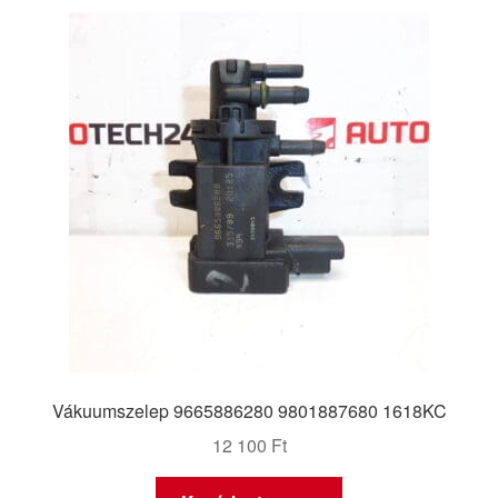
Vákuumszelep 9665886280 9801887680 1618KC
12 100
Ft