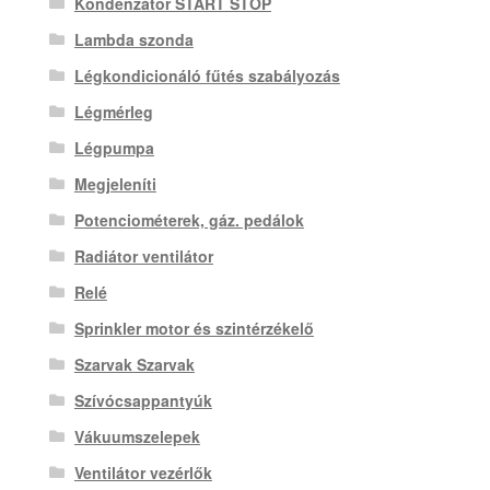
Kondenzátor START STOP
Lambda szonda
Légkondicionáló fűtés szabályozás
Légmérleg
Légpumpa
Megjeleníti
Potenciométerek, gáz. pedálok
Radiátor ventilátor
Relé
Sprinkler motor és szintérzékelő
Szarvak Szarvak
Szívócsappantyúk
Vákuumszelepek
Ventilátor vezérlők