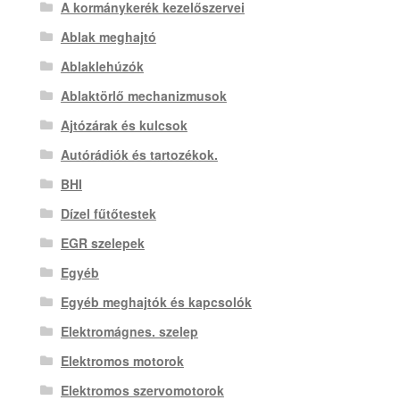
A kormánykerék kezelőszervei
Ablak meghajtó
Ablaklehúzók
Ablaktörlő mechanizmusok
Ajtózárak és kulcsok
Autórádiók és tartozékok.
BHI
Dízel fűtőtestek
EGR szelepek
Egyéb
Egyéb meghajtók és kapcsolók
Elektromágnes. szelep
Elektromos motorok
Elektromos szervomotorok