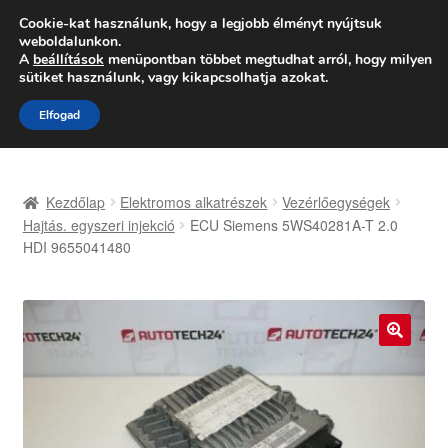
SZÁLLÍTÁS 2618 Ft-tól
Cookie-kat használunk, hogy a legjobb élményt nyújtsuk
weboldalunkon.
Hétfő-Péntek 9:00–16:00
06 80 088 054
A
beállítások
menüpontban többet megtudhat arról, hogy milyen
sütiket használunk, vagy kikapcsolhatja azokat.
Ugrás
Kilépés
Menü
Elfogad
a
a
navigációhoz
tartalomba
Kezdőlap
Kezdőlap
Elektromos alkatrészek
Vezérlőegységek
Adatvédelmi irányelvek
Hajtás. egyszeri injekció
ECU Siemens 5WS40281A-T 2.0
HDI 9655041480
Felhasználási feltételek
Kapcsolatba lépni
🔍
Kifizetések
Panasz