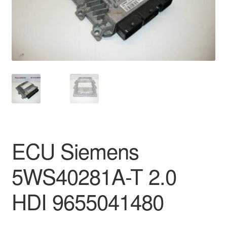
Panaszkezelési szabályzat
Pénztár
Rólunk
Saját fiókom
Szállítás
ECU Siemens
Szállítás világszerte
5WS40281A-T 2.0
Szekér
HDI 9655041480