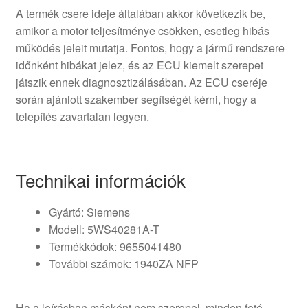
A termék csere ideje általában akkor következik be,
amikor a motor teljesítménye csökken, esetleg hibás
működés jeleit mutatja. Fontos, hogy a jármű rendszere
időnként hibákat jelez, és az ECU kiemelt szerepet
játszik ennek diagnosztizálásában. Az ECU cseréje
során ajánlott szakember segítségét kérni, hogy a
telepítés zavartalan legyen.
Technikai információk
Gyártó: Siemens
Modell: 5WS40281A-T
Termékkódok: 9655041480
További számok: 1940ZA NFP
Ha a leírásban másként nem szerepel, minden fotó