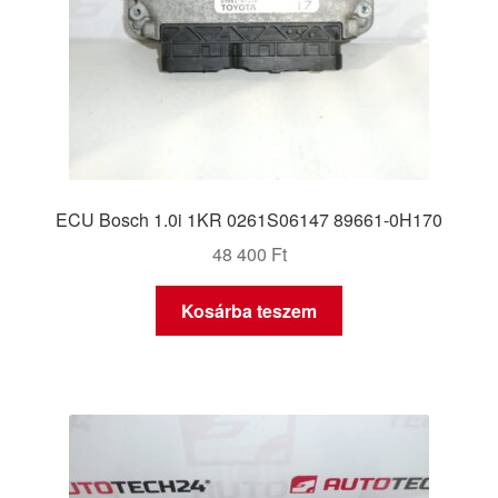
ECU Bosch 1.0i 1KR 0261S06147 89661-0H170
48 400
Ft
Kosárba teszem