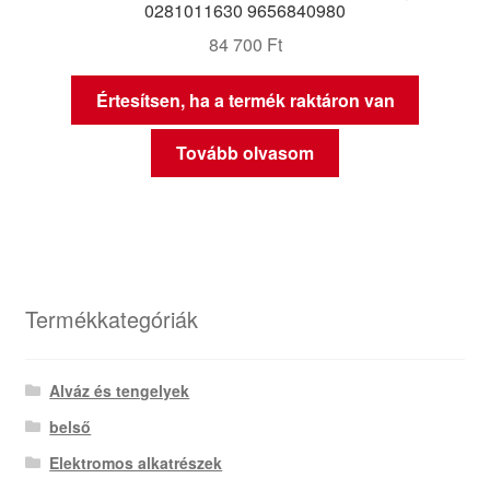
0281011630 9656840980
84 700
Ft
Értesítsen, ha a termék raktáron van
Tovább olvasom
Termékkategóriák
Alváz és tengelyek
belső
Elektromos alkatrészek