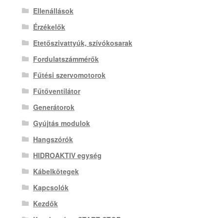
Ellenállások
Érzékelők
Etetőszivattyúk, szívókosarak
Fordulatszámmérők
Fűtési szervomotorok
Fűtőventilátor
Generátorok
Gyújtás modulok
Hangszórók
HIDROAKTIV egység
Kábelkötegek
Kapcsolók
Kezdők