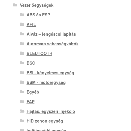
Vezérlőegységek
ABS és ESP
AFIL
Alváz – lengéscsillapítás
Automata sebességváltók
BLEUTOOTH
BSC
BSI - kényelmes egység
BSM - motoregység
Egyéb
FAP
Hajtás. egyszeri injekció
HID xenon egység
Indításgátló egység