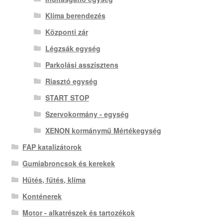
Klíma berendezés
Központi zár
Légzsák egység
Parkolási asszisztens
Riasztó egység
START STOP
Szervokormány - egység
XENON kormánymű Mértékegység
FAP katalizátorok
Gumiabroncsok és kerekek
Hűtés, fűtés, klíma
Konténerek
Motor - alkatrészek és tartozékok