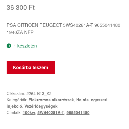
36 300
Ft
PSA CITROEN PEUGEOT 5WS40281A-T 9655041480
1940ZA NFP
1 készleten
ECU
Kosárba teszem
Siemens
5WS40281A-
T
2.0
Cikkszám:
2264-B13_K2
Kategóriák:
Elektromos alkatrészek
,
Hajtás. egyszeri
HDI
injekció
,
Vezérlőegységek
9655041480
Címkék:
100kw
,
5WS40281A-T
,
9655041480
mennyiség