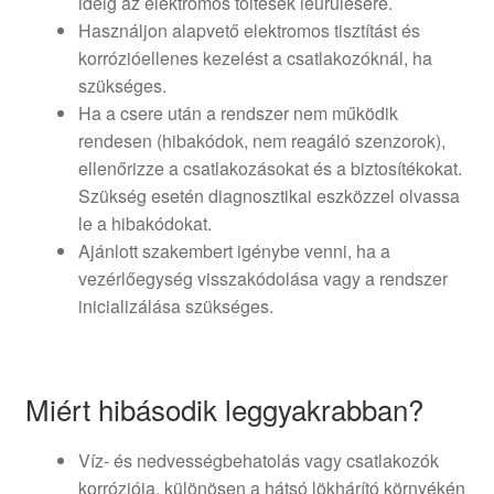
ideig az elektromos töltések leürülésére.
Használjon alapvető elektromos tisztítást és
korrózióellenes kezelést a csatlakozóknál, ha
szükséges.
Ha a csere után a rendszer nem működik
rendesen (hibakódok, nem reagáló szenzorok),
ellenőrizze a csatlakozásokat és a biztosítékokat.
Szükség esetén diagnosztikai eszközzel olvassa
le a hibakódokat.
Ajánlott szakembert igénybe venni, ha a
vezérlőegység visszakódolása vagy a rendszer
inicializálása szükséges.
Miért hibásodik leggyakrabban?
Víz- és nedvességbehatolás vagy csatlakozók
korróziója, különösen a hátsó lökhárító környékén