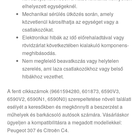
elhelyezett egységeknél.
Mechanikai sérülés ütközés során, amely
közvetlenül károsíthatja az egységet vagy a
csatlakozókat.
Elektronikai hibák az idő előrehaladtával vagy
rövidzárlat következtében kialakuló komponens-
meghibásodás.
Nem megfelelő beavatkozás vagy helytelen
szerelés, ami laza csatlakozókhoz vagy belső
hibákhoz vezethet.
A fenti cikkszámok (9661594280, 601873, 6590V3,
6590V2, 6590N1, 6590N0) szerepeltetése növeli találati
esélyét a keresőkben és megkönnyíti a beszerzést a
műhelyek és barkácsoló autósok számára. Vásárláskor
ügyeljen a kompatibilitásra a megadott modellekkel:
Peugeot 307 és Citroën C4.