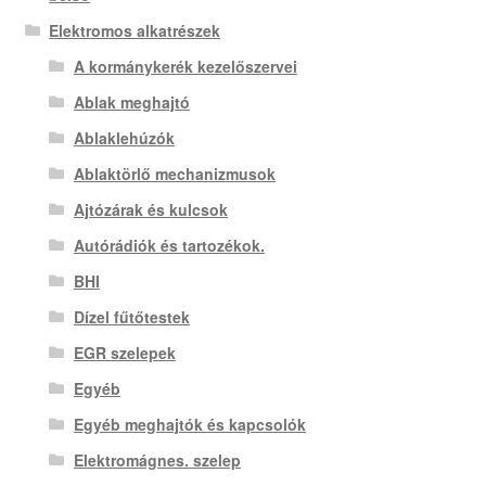
Elektromos alkatrészek
A kormánykerék kezelőszervei
Ablak meghajtó
Ablaklehúzók
Ablaktörlő mechanizmusok
Ajtózárak és kulcsok
Autórádiók és tartozékok.
BHI
Dízel fűtőtestek
EGR szelepek
Egyéb
Egyéb meghajtók és kapcsolók
Elektromágnes. szelep