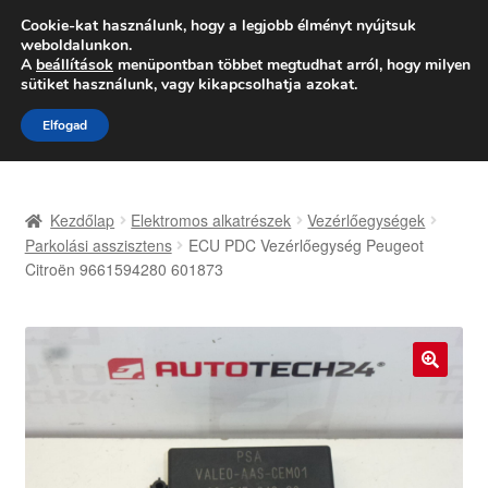
SZÁLLÍTÁS 2618 Ft-tól
Cookie-kat használunk, hogy a legjobb élményt nyújtsuk
weboldalunkon.
Hétfő-Péntek 9:00–16:00
06 80 088 054
A
beállítások
menüpontban többet megtudhat arról, hogy milyen
sütiket használunk, vagy kikapcsolhatja azokat.
Ugrás
Kilépés
Menü
Elfogad
a
a
navigációhoz
tartalomba
Kezdőlap
Kezdőlap
Elektromos alkatrészek
Vezérlőegységek
Adatvédelmi irányelvek
Parkolási asszisztens
ECU PDC Vezérlőegység Peugeot
Citroën 9661594280 601873
Felhasználási feltételek
Kapcsolatba lépni
🔍
Kifizetések
Panasz