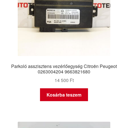
Parkoló asszisztens vezérlőegység Citroën Peugeot
0263004204 9663821680
14 500
Ft
Kosárba teszem