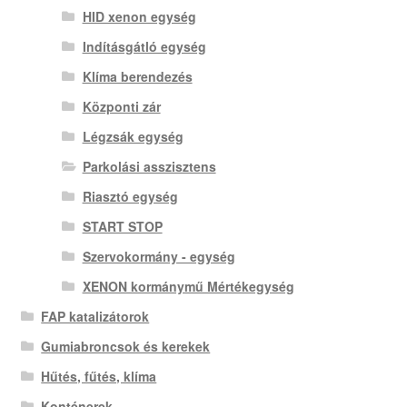
HID xenon egység
Indításgátló egység
Klíma berendezés
Központi zár
Légzsák egység
Parkolási asszisztens
Riasztó egység
START STOP
Szervokormány - egység
XENON kormánymű Mértékegység
FAP katalizátorok
Gumiabroncsok és kerekek
Hűtés, fűtés, klíma
Konténerek