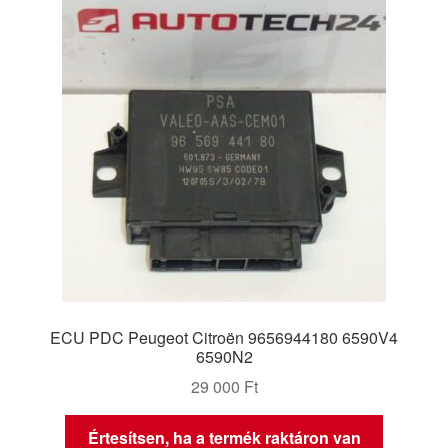
ECU PDC Peugeot Citroën 9656944180 6590V4
6590N2
29 000
Ft
Értesítsen, ha a termék raktáron van