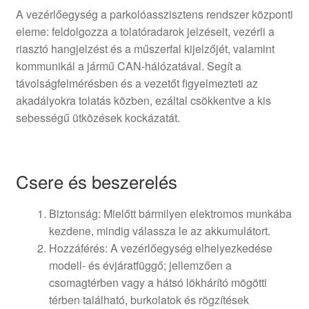
A vezérlőegység a parkolóasszisztens rendszer központi
eleme: feldolgozza a tolatóradarok jelzéseit, vezérli a
riasztó hangjelzést és a műszerfal kijelzőjét, valamint
kommunikál a jármű CAN-hálózatával. Segít a
távolságfelmérésben és a vezetőt figyelmezteti az
akadályokra tolatás közben, ezáltal csökkentve a kis
sebességű ütközések kockázatát.
Csere és beszerelés
Biztonság: Mielőtt bármilyen elektromos munkába
kezdene, mindig válassza le az akkumulátort.
Hozzáférés: A vezérlőegység elhelyezkedése
modell- és évjáratfüggő; jellemzően a
csomagtérben vagy a hátsó lökhárító mögötti
térben található, burkolatok és rögzítések