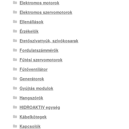
Elektromos motorok
Elektromos szervomotorok
Ellenállások
Érzékelők
Etetőszivattyúk, szívókosarak
Fordulatszámmérők
Fűtési szervomotorok
Fűtőventilátor
Generátorok
Gyújtás modulok
Hangszórók
HIDROAKTIV egység
Kábelkötegek
Kapcsolók