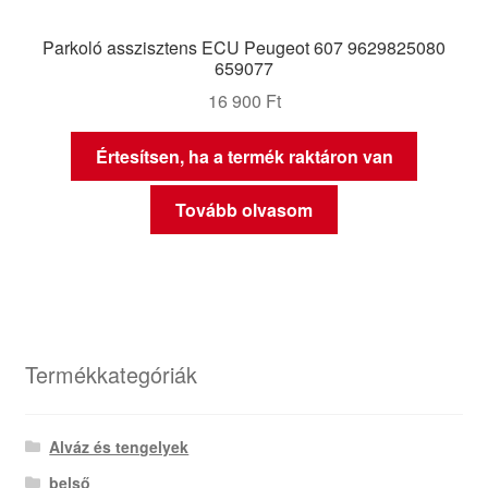
Parkoló asszisztens ECU Peugeot 607 9629825080
659077
16 900
Ft
Értesítsen, ha a termék raktáron van
Tovább olvasom
Termékkategóriák
Alváz és tengelyek
belső