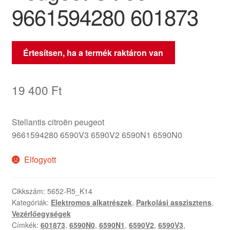
9661594280 601873
Értesítsen, ha a termék raktáron van
19 400
Ft
Stellantis citroën peugeot
9661594280 6590V3 6590V2 6590N1 6590N0
Elfogyott
Cikkszám:
5652-R5_K14
Kategóriák:
Elektromos alkatrészek
,
Parkolási asszisztens
,
Vezérlőegységek
Címkék:
601873
,
6590N0
,
6590N1
,
6590V2
,
6590V3
,