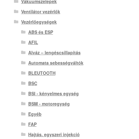
Vákuumszelepek
Ventilátor vezérlők
Vezérlőegységek
ABS és ESP
AFIL
Alváz – lengéscsillapítás
Automata sebességváltók
BLEUTOOTH
BSC
BSI - kényelmes egység
BSM - motoregység
Egyéb
FAP
Hajtás. egyszeri injekció