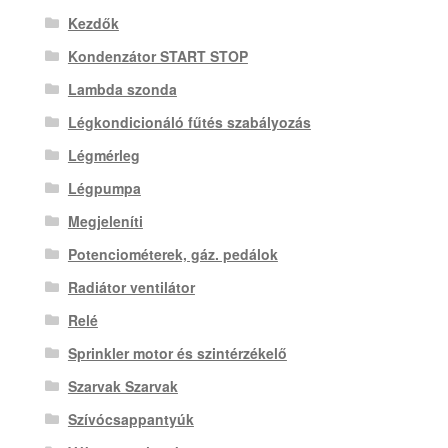
Kezdők
Kondenzátor START STOP
Lambda szonda
Légkondicionáló fűtés szabályozás
Légmérleg
Légpumpa
Megjeleníti
Potenciométerek, gáz. pedálok
Radiátor ventilátor
Relé
Sprinkler motor és szintérzékelő
Szarvak Szarvak
Szívócsappantyúk