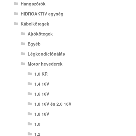
Hangszórók
HIDROAKTIV egység
Kábelkötegek
Ajtókötegek
Egyéb
Légkondíciónálás
Motor hevederek
1,0 KR
1,4 16V
1,6 16V
1,8 16V és 2,0 16V
1,8 18V
1.0
1.2