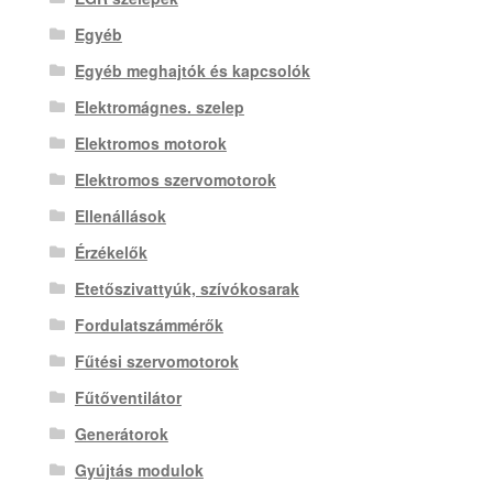
Egyéb
Egyéb meghajtók és kapcsolók
Elektromágnes. szelep
Elektromos motorok
Elektromos szervomotorok
Ellenállások
Érzékelők
Etetőszivattyúk, szívókosarak
Fordulatszámmérők
Fűtési szervomotorok
Fűtőventilátor
Generátorok
Gyújtás modulok