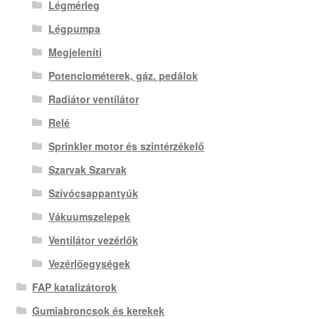
Légmérleg
Légpumpa
Megjeleníti
Potenciométerek, gáz. pedálok
Radiátor ventilátor
Relé
Sprinkler motor és szintérzékelő
Szarvak Szarvak
Szívócsappantyúk
Vákuumszelepek
Ventilátor vezérlők
Vezérlőegységek
FAP katalizátorok
Gumiabroncsok és kerekek