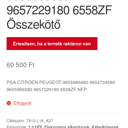
9657229180 6558ZF
Összekötő
Értesítsen, ha a termék raktáron van
60 500
Ft
PSA CITROEN PEUGEOT 9655986480 9654734080
9655986580 9657229180 6558ZF NFP
Elfogyott
Cikkszám:
7810-L18_K27
Kategóriák:
2.0 HDI
,
Elektromos alkatrészek
,
Kábelkötegek
,