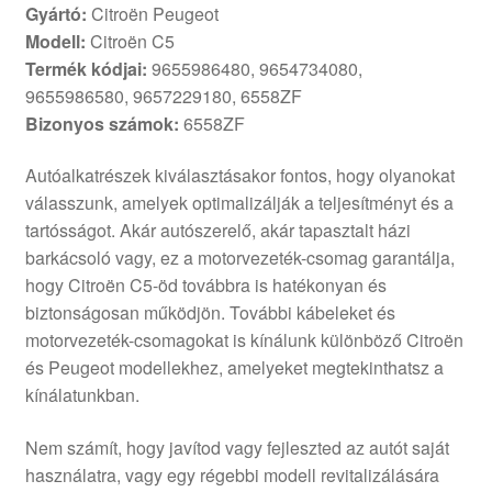
Gyártó:
Citroën Peugeot
Modell:
Citroën C5
Termék kódjai:
9655986480, 9654734080,
9655986580, 9657229180, 6558ZF
Bizonyos számok:
6558ZF
Autóalkatrészek kiválasztásakor fontos, hogy olyanokat
válasszunk, amelyek optimalizálják a teljesítményt és a
tartósságot. Akár autószerelő, akár tapasztalt házi
barkácsoló vagy, ez a motorvezeték-csomag garantálja,
hogy Citroën C5-öd továbbra is hatékonyan és
biztonságosan működjön. További kábeleket és
motorvezeték-csomagokat is kínálunk különböző Citroën
és Peugeot modellekhez, amelyeket megtekinthatsz a
kínálatunkban.
Nem számít, hogy javítod vagy fejleszted az autót saját
használatra, vagy egy régebbi modell revitalizálására