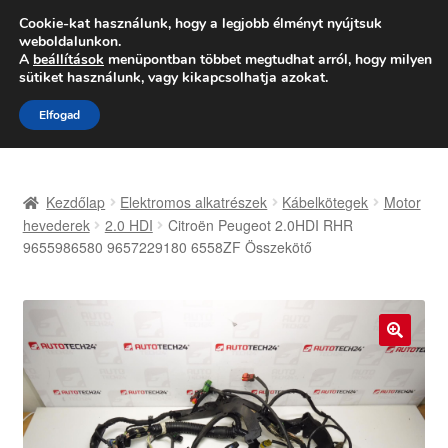
SZÁLLÍTÁS 2618 Ft-tól
Cookie-kat használunk, hogy a legjobb élményt nyújtsuk
weboldalunkon.
Hétfő-Péntek 9:00–16:00
06 80 088 054
A
beállítások
menüpontban többet megtudhat arról, hogy milyen
sütiket használunk, vagy kikapcsolhatja azokat.
Ugrás
Kilépés
Menü
Elfogad
a
a
navigációhoz
tartalomba
Kezdőlap
Kezdőlap
Elektromos alkatrészek
Kábelkötegek
Motor
Adatvédelmi irányelvek
hevederek
2.0 HDI
Citroën Peugeot 2.0HDI RHR
9655986580 9657229180 6558ZF Összekötő
Felhasználási feltételek
Kapcsolatba lépni
🔍
Kifizetések
Panasz