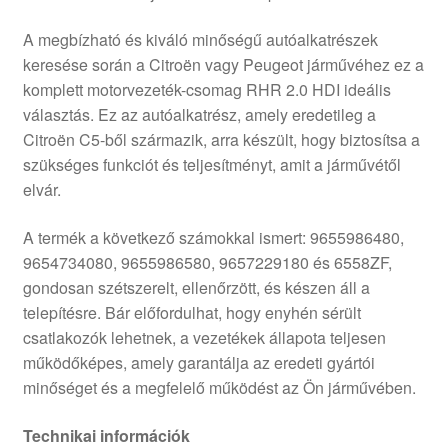
A megbízható és kiváló minőségű autóalkatrészek
keresése során a Citroën vagy Peugeot járművéhez ez a
komplett motorvezeték-csomag RHR 2.0 HDI ideális
választás. Ez az autóalkatrész, amely eredetileg a
Citroën C5-ből származik, arra készült, hogy biztosítsa a
szükséges funkciót és teljesítményt, amit a járművétől
elvár.
A termék a következő számokkal ismert: 9655986480,
9654734080, 9655986580, 9657229180 és 6558ZF,
gondosan szétszerelt, ellenőrzött, és készen áll a
telepítésre. Bár előfordulhat, hogy enyhén sérült
csatlakozók lehetnek, a vezetékek állapota teljesen
működőképes, amely garantálja az eredeti gyártói
minőséget és a megfelelő működést az Ön járművében.
Technikai információk