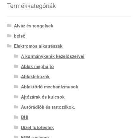
Termékkategóriák
Alváz és tengelyek
belső
Elektromos alkatrészek
A kormánykerék kezelőszervei
Ablak meghajtó
Ablaklehúzók
Ablaktörlő mechanizmusok
Ajtózárak és kulcsok
Autórádiók és tartozékok.
BHI
Dízel fűtőtestek
EGR szelepek