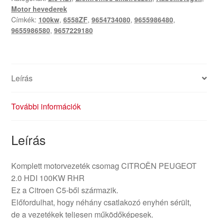
Motor hevederek
Címkék:
100kw
,
6558ZF
,
9654734080
,
9655986480
,
9655986580
,
9657229180
Leírás
További információk
Leírás
Komplett motorvezeték csomag CITROËN PEUGEOT
2.0 HDI 100KW RHR
Ez a Citroen C5-ből származik.
Előfordulhat, hogy néhány csatlakozó enyhén sérült,
de a vezetékek teljesen működőképesek.