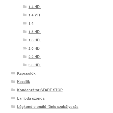
1.4 HDI
1.4 VTI
1.4i
1.5 HDi
1.6 HDI
2.0 HDI
2.2 HDI
3.0 HDI
Kapcsolók
Kezdők
Kondenzátor START STOP
Lambda szonda
Légkondicionáló fűtés szabályozás