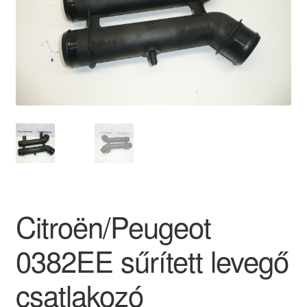
Panaszkezelési szabályzat
Pénztár
Rólunk
Saját fiókom
Szállítás
Szállítás világszerte
Citroën/Peugeot
Szekér
0382EE sűrített levegő
csatlakozó