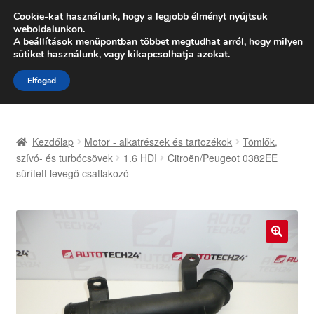
SZÁLLÍTÁS 2618 Ft-tól
Cookie-kat használunk, hogy a legjobb élményt nyújtsuk
weboldalunkon.
Hétfő-Péntek 9:00–16:00
06 80 088 054
A
beállítások
menüpontban többet megtudhat arról, hogy milyen
sütiket használunk, vagy kikapcsolhatja azokat.
Ugrás
Kilépés
Menü
Elfogad
a
a
navigációhoz
tartalomba
Kezdőlap
Kezdőlap
Motor - alkatrészek és tartozékok
Tömlők,
Adatvédelmi irányelvek
szívó- és turbócsövek
1.6 HDI
Citroën/Peugeot 0382EE
sűrített levegő csatlakozó
Felhasználási feltételek
Kapcsolatba lépni
🔍
Kifizetések
Panasz