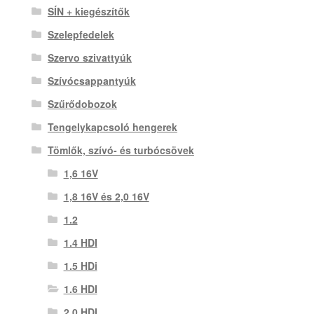
SÍN + kiegészítők
Szelepfedelek
Szervo szivattyúk
Szívócsappantyúk
Szűrődobozok
Tengelykapcsoló hengerek
Tömlők, szívó- és turbócsövek
1,6 16V
1,8 16V és 2,0 16V
1.2
1.4 HDI
1.5 HDi
1.6 HDI
2.0 HDI