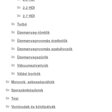
2.2 HDI
2.7 HDI
Turbó
Üzemanyag-tömlők
Üzemanyagnyomás érzékelők
Üzemanyagnyomás szabályozók
Üzemanyagszűrők
Vákuumszivattyúk
Válási borítók
Motorok, sebességváltók
Szerszámkészletek
Test
Vonórudak és kötélpályák