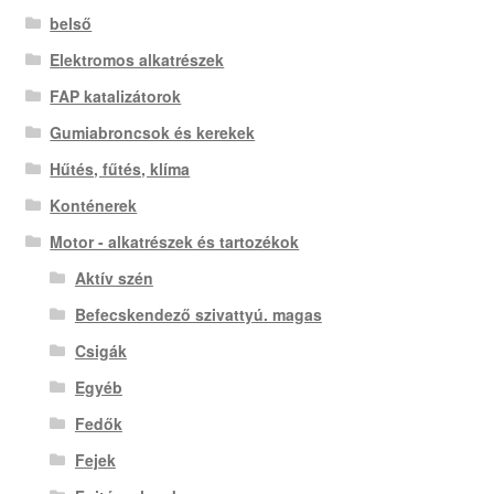
belső
Elektromos alkatrészek
FAP katalizátorok
Gumiabroncsok és kerekek
Hűtés, fűtés, klíma
Konténerek
Motor - alkatrészek és tartozékok
Aktív szén
Befecskendező szivattyú. magas
Csigák
Egyéb
Fedők
Fejek