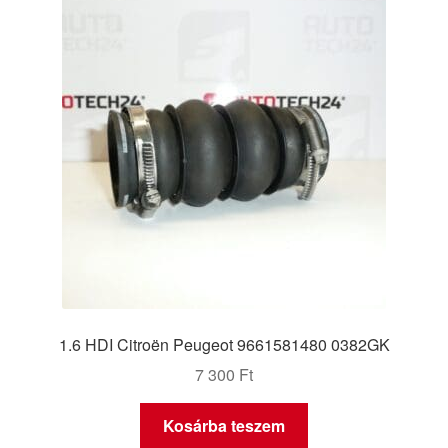
1.6 HDI Citroën Peugeot 9661581480 0382GK
7 300
Ft
Kosárba teszem