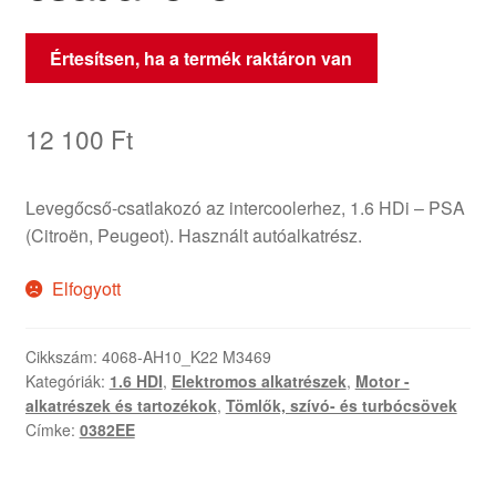
Értesítsen, ha a termék raktáron van
12 100
Ft
Levegőcső-csatlakozó az intercoolerhez, 1.6 HDi – PSA
(Citroën, Peugeot). Használt autóalkatrész.
Elfogyott
Cikkszám:
4068-AH10_K22 M3469
Kategóriák:
1.6 HDI
,
Elektromos alkatrészek
,
Motor -
alkatrészek és tartozékok
,
Tömlők, szívó- és turbócsövek
Címke:
0382EE