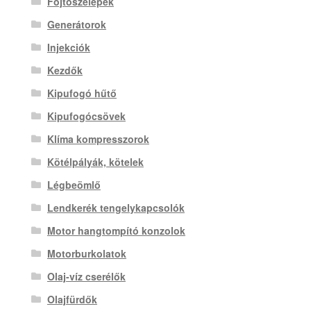
Fojtószelepek
Generátorok
Injekciók
Kezdők
Kipufogó hűtő
Kipufogócsövek
Klíma kompresszorok
Kötélpályák, kötelek
Légbeömlő
Lendkerék tengelykapcsolók
Motor hangtompító konzolok
Motorburkolatok
Olaj-víz cserélők
Olajfürdők