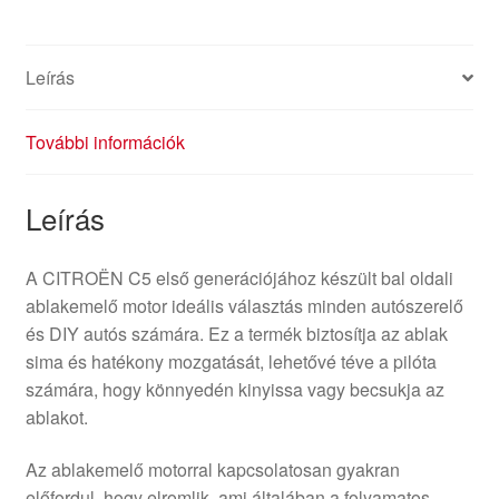
Leírás
További információk
Leírás
A CITROËN C5 első generációjához készült bal oldali
ablakemelő motor ideális választás minden autószerelő
és DIY autós számára. Ez a termék biztosítja az ablak
sima és hatékony mozgatását, lehetővé téve a pilóta
számára, hogy könnyedén kinyissa vagy becsukja az
ablakot.
Az ablakemelő motorral kapcsolatosan gyakran
előfordul, hogy elromlik, ami általában a folyamatos