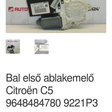
Panaszkezelési szabályzat
Pénztár
Rólunk
Saját fiókom
Szállítás
Bal első ablakemelő
Szállítás világszerte
Citroën C5
Szekér
9648484780 9221P3