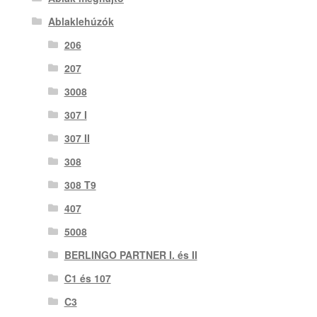
Ablaklehúzók
206
207
3008
307 I
307 II
308
308 T9
407
5008
BERLINGO PARTNER I. és II
C1 és 107
C3