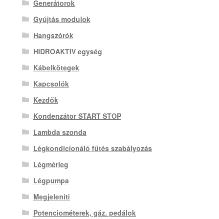
Generátorok
Gyújtás modulok
Hangszórók
HIDROAKTIV egység
Kábelkötegek
Kapcsolók
Kezdők
Kondenzátor START STOP
Lambda szonda
Légkondicionáló fűtés szabályozás
Légmérleg
Légpumpa
Megjeleníti
Potenciométerek, gáz. pedálok