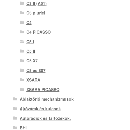
C3 II (A51)
C3 pluriel
C4
C4 PICASSO
C5 I
C5 II
C5 X7
C8 és 807
XSARA
XSARA PICASSO
Ablaktörlő mechanizmusok
Ajtózárak és kulcsok
Autórádiók és tartozékok.
BHI