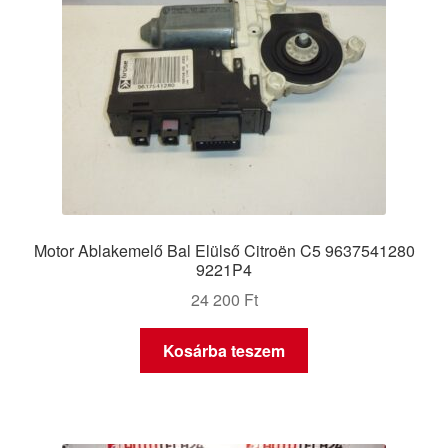
Motor Ablakemelő Bal Elülső Citroën C5 9637541280
9221P4
24 200
Ft
Kosárba teszem