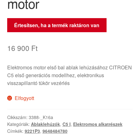
motor
Értesítsen, ha a termék raktáron van
16 900
Ft
Elektromos motor első bal ablak lehúzásához CITROEN
C5 első generációs modellhez, elektronikus
visszapillantó tükör vezérlés
Elfogyott
Cikkszám:
3388-_K16a
Kategóriák:
Ablaklehúzók
,
C5 I
,
Elektromos alkatrészek
Címkék:
9221P3
,
9648484780