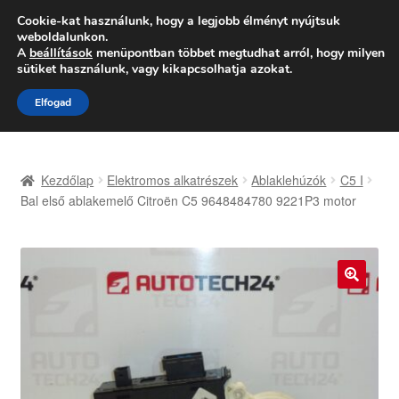
SZÁLLÍTÁS 2618 Ft-tól
Cookie-kat használunk, hogy a legjobb élményt nyújtsuk
weboldalunkon.
Hétfő-Péntek 9:00–16:00
06 80 088 054
A
beállítások
menüpontban többet megtudhat arról, hogy milyen
sütiket használunk, vagy kikapcsolhatja azokat.
Ugrás
Kilépés
Menü
Elfogad
a
a
navigációhoz
tartalomba
Kezdőlap
Kezdőlap
Elektromos alkatrészek
Ablaklehúzók
C5 I
Adatvédelmi irányelvek
Bal első ablakemelő Citroën C5 9648484780 9221P3 motor
Felhasználási feltételek
Kapcsolatba lépni
🔍
Kifizetések
Panasz