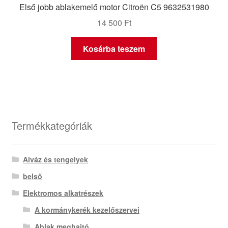
Első jobb ablakemelő motor Citroën C5 9632531980
14 500
Ft
Kosárba teszem
Termékkategóriák
Alváz és tengelyek
belső
Elektromos alkatrészek
A kormánykerék kezelőszervei
Ablak meghajtó