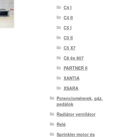
C4 I
C4 II
C5 I
C5 II
C5 X7
C8 és 807
PARTNER II
XANTIA
XSARA
Potenciométerek, gáz.
pedálok
Radiátor ventilátor
Relé
Sprinkler motor és