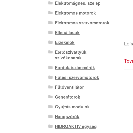
Elektromágnes. szelep
Elektromos motorok
Elektromos szervomotorok
Ellenállások
Érzékelők
Leír
Etetőszivattyúk,
szívókosarak
Tová
Fordulatszámmérők
Fűtési szervomotorok
Fűtőventilátor
Generátorok
Gyújtás modulok
Hangszórók
HIDROAKTIV egység