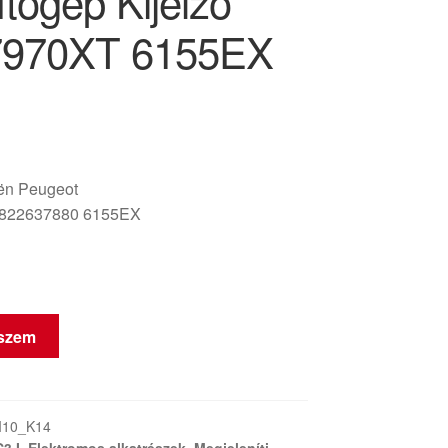
tógép Kijelző
7970XT 6155EX
oën Peugeot
822637880 6155EX
eszem
I10_K14