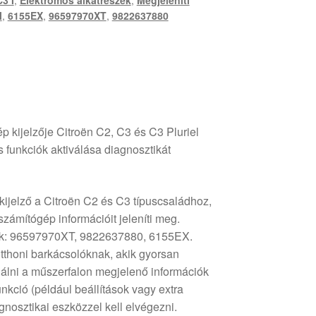
C3 I
,
Elektromos alkatrészek
,
Megjeleníti
l
,
6155EX
,
96597970XT
,
9822637880
p kijelzője Citroën C2, C3 és C3 Pluriel
 funkciók aktiválása diagnosztikát
kijelző a Citroën C2 és C3 típuscsaládhoz,
számítógép információit jeleníti meg.
ok: 96597970XT, 9822637880, 6155EX.
otthoni barkácsolóknak, akik gyorsan
alálni a műszerfalon megjelenő információk
nkció (például beállítások vagy extra
gnosztikai eszközzel kell elvégezni.