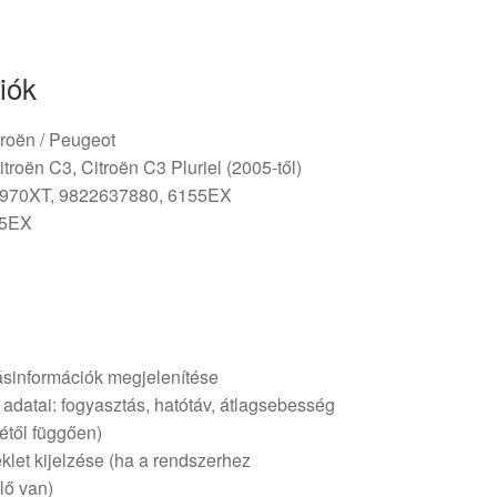
iók
itroën / Peugeot
itroën C3, Citroën C3 Pluriel (2005-től)
7970XT, 9822637880, 6155EX
55EX
ásinformációk megjelenítése
adatai: fogyasztás, hatótáv, átlagsebesség
gétől függően)
klet kijelzése (ha a rendszerhez
lő van)