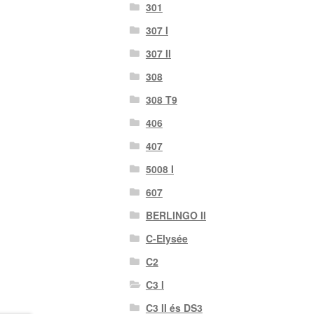
301
307 I
307 II
308
308 T9
406
407
5008 I
607
BERLINGO II
C-Elysée
C2
C3 I
C3 II és DS3