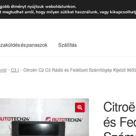
Ft-tól
Hétfő-Péntek
gjobb élményt nyújtsuk weboldalunkon.
megtudhat arról, hogy milyen sütiket használunk, vagy kikapcsolhatj
szaküldés és panaszok
Szállítás
lási feltételek
Kapcsolatba lépni
Kifizetések
Panasz
níti
C3 I
Citroën C2 C3 Rádió és Fedélzeti Számítógép Kijelző 9
Saját fiókom
Szállítás
Szállítás világszerte
Szekér
Citro
és Fed
🔍