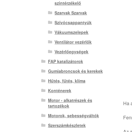
szintérzékelő
Szarvak Szarvak
Szívócsappantyúk
Vákuumszelepek
Ventilátor vezérlők
Vezérlőegységek
FAP katalizátorok
Gumiabroncsok és kerekek
Hűtés, fűtés, klíma
Konténerek
Motor - alkatrészek és
Ha a
tartozékok
Motorok, sebességváltók
Fenn
Szerszámkészletek
Az a