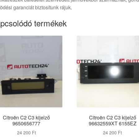
dési garanciát biztosítunk rájuk.
pcsolódó termékek
Citroën C2 C3 kijelző
Citroën C2 C3 kijelző
9650656777
96632559XT 6155EZ
24 200
Ft
24 200
Ft