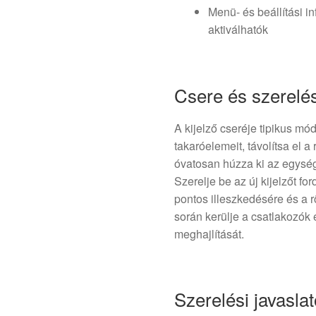
Menü- és beállítási i
aktiválhatók
Csere és szerelé
A kijelző cseréje tipikus mód
takaróelemeit, távolítsa el a
óvatosan húzza ki az egység
Szerelje be az új kijelzőt fo
pontos illeszkedésére és a 
során kerülje a csatlakozók
meghajlítását.
Szerelési javasla