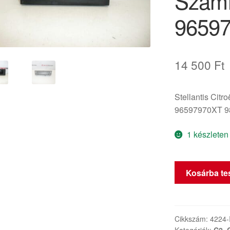
Számí
9659
14 500
Ft
Stellantis Citr
96597970XT 9
1 készleten
Citroën
Kosárba t
C2
C3
Rádió
és
Cikkszám:
4224-