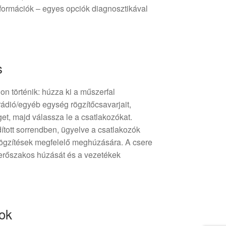
nformációk – egyes opciók diagnosztikával
s
on történik: húzza ki a műszerfal
 rádió/egyéb egység rögzítőcsavarjait,
et, majd válassza le a csatlakozókat.
rdított sorrendben, ügyelve a csatlakozók
rögzítések megfelelő meghúzására. A csere
 erőszakos húzását és a vezetékek
tok