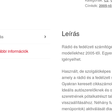
Kategóriák:
C2
,
Fedélzeti
Címkék:
2005-tő
Számítógép
Kijelző
96597970XT
6155EX
Leírás
mennyiség
ás
Rádió és fedélzeti számítógé
bbi információk
modellekhez 2005-től. Egyes
igényelhet.
Használt, de szolgálóképes 
amely a rádió és a fedélzeti 
Gyakran keresett cikkszám
Ideális autószerelőknek és 
szeretnének pótalkatrészt t
visszaállításához. Néhány fu
menüpontok) aktiválását dia