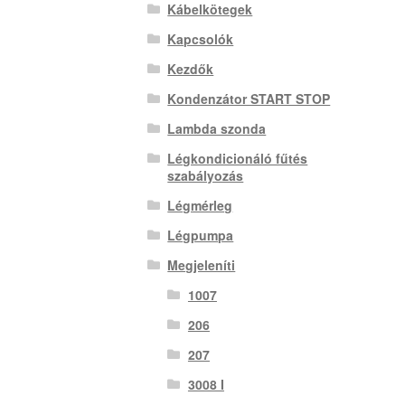
Kábelkötegek
Kapcsolók
Kezdők
Kondenzátor START STOP
Lambda szonda
Légkondicionáló fűtés
szabályozás
Légmérleg
Légpumpa
Megjeleníti
1007
206
207
3008 I