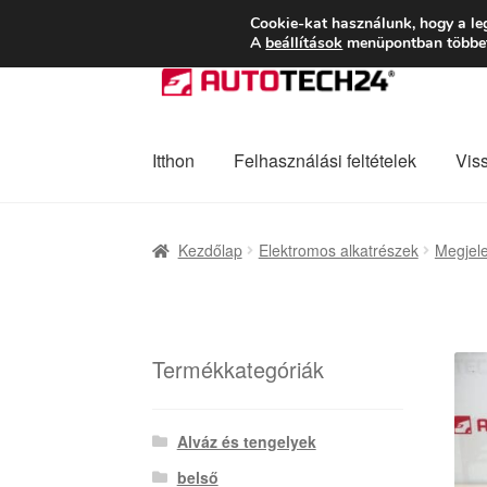
SZÁLLÍTÁS 2618 
Cookie-kat használunk, hogy a le
A
beállítások
menüpontban többet 
Ugrás
Kilépés
a
a
navigációhoz
tartalomba
Itthon
Felhasználási feltételek
Vis
Kezdőlap
Adatvédelmi irányelvek
Felhaszná
Kezdőlap
Elektromos alkatrészek
Megjele
Panaszkezelési szabályzat
Pénztár
Rólunk
Termékkategóriák
Alváz és tengelyek
belső