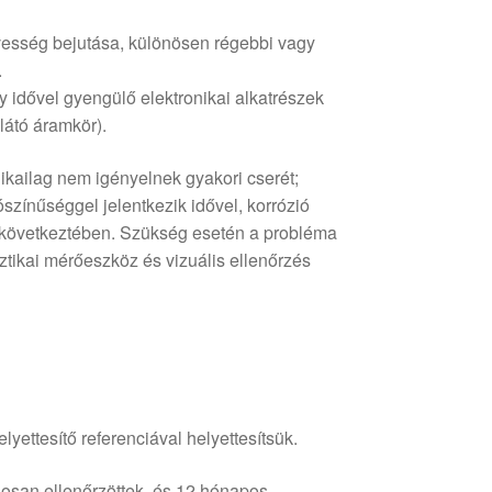
esség bejutása, különösen régebbi vagy
.
y idővel gyengülő elektronikai alkatrészek
látó áramkör).
ikailag nem igényelnek gyakori cserét;
ínűséggel jelentkezik idővel, korrózió
következtében. Szükség esetén a probléma
ztikai mérőeszköz és vizuális ellenőrzés
lyettesítő referenciával helyettesítsük.
osan ellenőrzöttek, és 12 hónapos