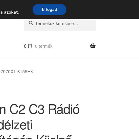
 9:00–16:00
06 80 088 054
Elfogad
a azokat.
Keresés
Keresés
a
következőre:
0
Ft
0 termék
6597970XT 6155EX
ën C2 C3 Rádió
élzeti