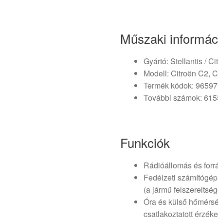
Műszaki informác
Gyártó: Stellantis / C
Modell: Citroën C2, C
Termék kódok: 9659
További számok: 61
Funkciók
Rádióállomás és forr
Fedélzeti számítógép 
(a jármű felszereltsé
Óra és külső hőmérsé
csatlakoztatott érzéke