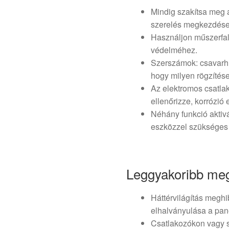
Mindig szakítsa meg a
szerelés megkezdése 
Használjon műszerfa
védelméhez.
Szerszámok: csavarhúz
hogy milyen rögzítése
Az elektromos csatlak
ellenőrizze, korrózió 
Néhány funkció aktiv
eszközzel szükséges 
Leggyakoribb me
Háttérvilágítás megh
elhalványulása a pan
Csatlakozókon vagy s