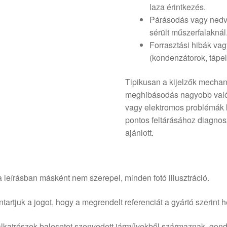
laza érintkezés.
Párásodás vagy nedv
sérült műszerfalaknál
Forrasztási hibák vag
(kondenzátorok, tápel
Tipikusan a kijelzők mechan
meghibásodás nagyobb valósz
vagy elektromos problémák 
pontos feltárásához diagnos
ajánlott.
 leírásban másként nem szerepel, minden fotó illusztráció.
tartjuk a jogot, hogy a megrendelt referenciát a gyártó szerint he
lkatrészek balesetet szenvedett járművekből származnak, gond