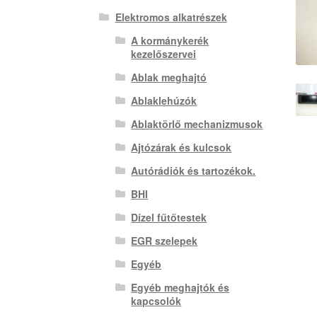
Elektromos alkatrészek
A kormánykerék
kezelőszervei
Ablak meghajtó
Ablaklehúzók
Ablaktörlő mechanizmusok
Ajtózárak és kulcsok
Autórádiók és tartozékok.
BHI
Dízel fűtőtestek
EGR szelepek
Egyéb
Egyéb meghajtók és
kapcsolók