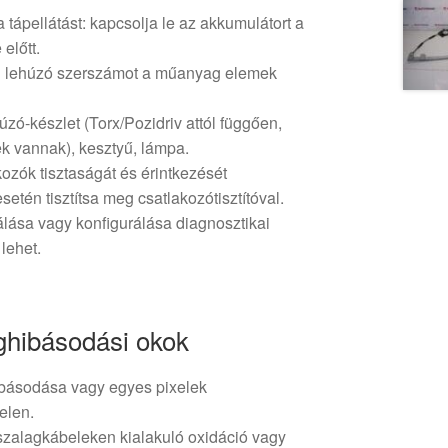
 tápellátást: kapcsolja le az akkumulátort a
előtt.
l lehúzó szerszámot a műanyag elemek
ó-készlet (Torx/Pozidriv attól függően,
k vannak), kesztyű, lámpa.
ozók tisztaságát és érintkezését
esetén tisztítsa meg csatlakozótisztítóval.
álása vagy konfigurálása diagnosztikai
lehet.
ghibásodási okok
ibásodása vagy egyes pixelek
elen.
zalagkábeleken kialakuló oxidáció vagy