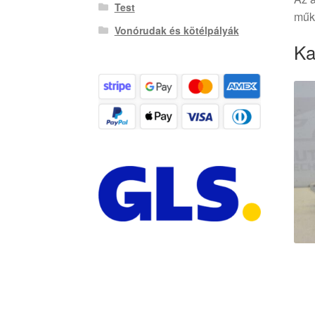
Test
műkö
Vonórudak és kötélpályák
Ka