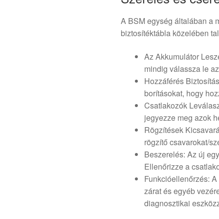
A BSM egység általában a mű
biztosítéktábla közelében ta
Az Akkumulátor Lesze
mindig válassza le az
Hozzáférés Biztosítá
borításokat, hogy ho
Csatlakozók Leválasz
jegyezze meg azok he
Rögzítések Kicsavarás
rögzítő csavarokat/s
Beszerelés: Az új egy
Ellenőrizze a csatlako
Funkcióellenőrzés: A c
zárat és egyéb vezér
diagnosztikai eszközz