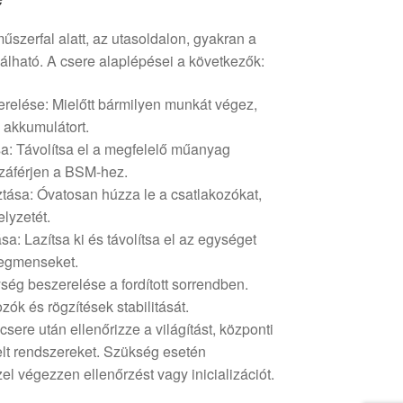
szerfal alatt, az utasoldalon, gyakran a
lálható. A csere alaplépései a következők:
relése: Mielőtt bármilyen munkát végez,
 akkumulátort.
sa: Távolítsa el a megfelelő műanyag
zzáférjen a BSM-hez.
tása: Óvatosan húzza le a csatlakozókat,
lyzetét.
a: Lazítsa ki és távolítsa el az egységet
zegmenseket.
ség beszerelése a fordított sorrendben.
zók és rögzítések stabilitását.
sere után ellenőrizze a világítást, központi
elt rendszereket. Szükség esetén
el végezzen ellenőrzést vagy inicializációt.