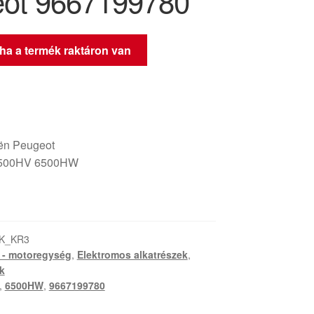
ot 9667199780
 ha a termék raktáron van
oën Peugeot
6500HV 6500HW
-K_KR3
- motoregység
,
Elektromos alkatrészek
,
k
,
6500HW
,
9667199780