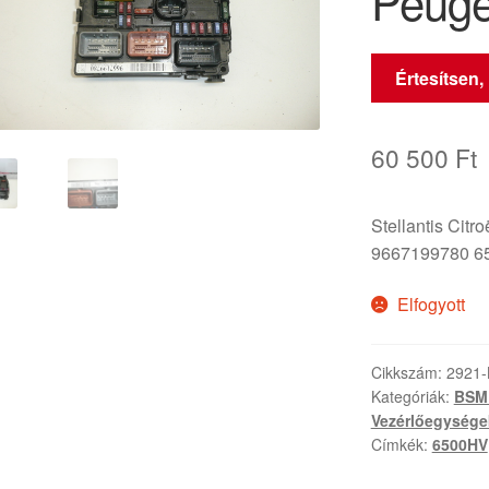
Peuge
Értesítsen,
60 500
Ft
Stellantis Citr
9667199780 
Elfogyott
Cikkszám:
2921
Kategóriák:
BSM 
Vezérlőegysége
Címkék:
6500HV