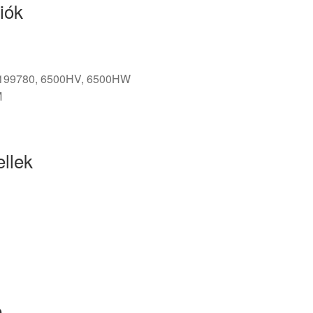
iók
199780, 6500HV, 6500HW
M
llek
e