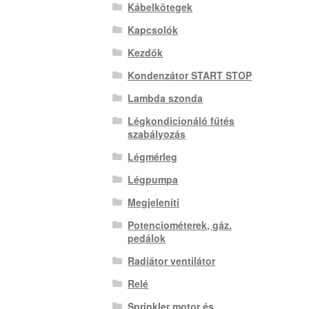
Kábelkötegek
Kapcsolók
Kezdők
Kondenzátor START STOP
Lambda szonda
Légkondicionáló fűtés
szabályozás
Légmérleg
Légpumpa
Megjeleníti
Potenciométerek, gáz.
pedálok
Radiátor ventilátor
Relé
Sprinkler motor és