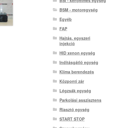
BSI - kényelmes egység
BSM - motoregység
Egyéb
FAP
Hajtás. egyszeri
injekció
HID xenon egység
Indításgátló egység
Klíma berendezés
Központi zár
Légzsák egység
Parkolási asszisztens
Riasztó egység
START STOP