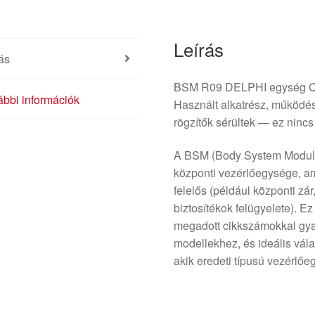
Leírás
ás
BSM R09 DELPHI egység Ci
bbi információk
Használt alkatrész, működés
rögzítők sérültek — ez ninc
A BSM (Body System Module
központi vezérlőegysége, ame
felelős (például központi zár,
biztosítékok felügyelete).
megadott cikkszámokkal gyak
modellekhez, és ideális vála
akik eredeti típusú vezérlő