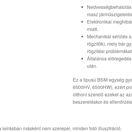
Nedvességbehatolás é
rossz járműszigetelé
Elektronikai meghibá
miatt.
Mechanikai sérülés a 
rögzítők), mely bár g
rögzítési problémákat
Általános elöregedés
után.
Ez a típusú BSM egység gya
6500HV, 6500HW), ezért prak
otthoni szerelő ezeket az az
beszereléskor és ellenőrzés
 leírásban másként nem szerepel, minden fotó illusztráció.