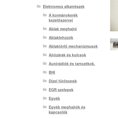
Elektromos alkatrészek
A kormánykerék
kezelőszervei
Ablak meghajtó
Ablaklehúzók
Ablaktörlő mechanizmusok
Ajtózárak és kulcsok
Autórádiók és tartozékok.
BHI
Dízel fűtőtestek
EGR szelepek
Egyéb
Egyéb meghajtók és
kapcsolók