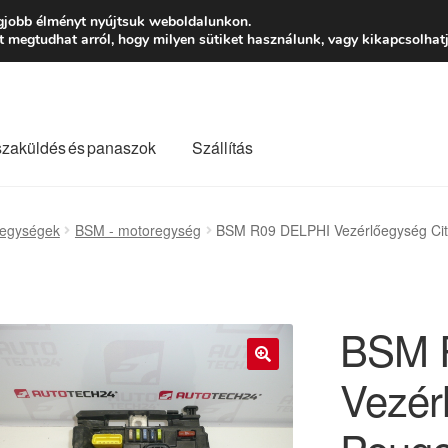
Ft-tól
Hétfő-Péntek
gjobb élményt nyújtsuk weboldalunkon.
megtudhat arról, hogy milyen sütiket használunk, vagy kikapcsolhatj
szaküldés és panaszok
Szállítás
lási feltételek
Kapcsolatba lépni
Kifizetések
Panasz
őegységek
BSM - motoregység
BSM R09 DELPHI Vezérlőegység Ci
Saját fiókom
Szállítás
Szállítás világszerte
Szekér
BSM 
Vezér
🔍