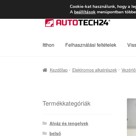
SZÁLLÍTÁS 2618 
Cookie-kat használunk, hogy a le
A
beállítások
menüpontban többet 
Ugrás
Kilépés
a
a
navigációhoz
tartalomba
Itthon
Felhasználási feltételek
Vis
Kezdőlap
Adatvédelmi irányelvek
Felhaszná
Kezdőlap
Elektromos alkatrészek
Vezérl
Panaszkezelési szabályzat
Pénztár
Rólunk
Termékkategóriák
Alváz és tengelyek
belső