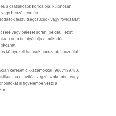
s a csatlakozók korróziója, különösen
s vagy beázás esetén.
sodások feszültségcsúcsok vagy rövidzárlat
csere vagy baleset során (például letört
yakran nem befolyásolja a működést,
 okozhat.
 és környezeti hatások hosszabb használat
kran keresett cikkszámokkal (9667199780,
tikus, ha a javítást végző szakember vagy
onosítókat is figyelembe veszi a
kor.