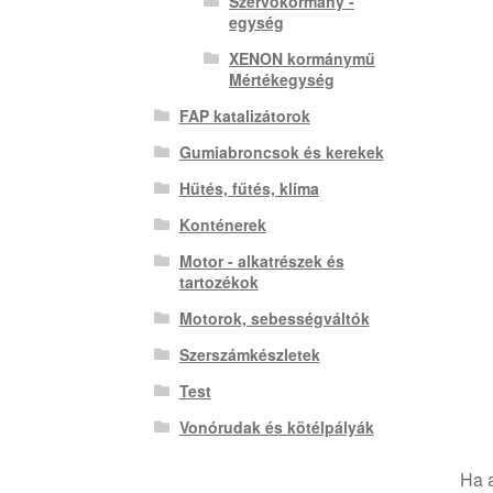
Szervokormány -
egység
XENON kormánymű
Mértékegység
FAP katalizátorok
Gumiabroncsok és kerekek
Hűtés, fűtés, klíma
Konténerek
Motor - alkatrészek és
tartozékok
Motorok, sebességváltók
Szerszámkészletek
Test
Vonórudak és kötélpályák
Ha a