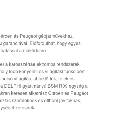
troën és Peugeot gépjárművekhez.
i garanciával. Előfordulhat, hogy egyes
s hatással a működésre.
) a karosszériaelektromos rendszerek
ly több kényelmi és világítási funkcióért
 belső világítás, ablaktörlők, relék és
 Ez a DELPHI gyártmányú BSM R09 egység a
ran keresett alkatrész Citroën és Peugeot
sztás szerelőknek és otthoni javítóknak,
egységet keresnek.