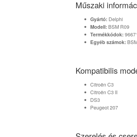
Műszaki informác
Gyártó:
Delphi
Modell:
BSM R09
Termékkódok:
9667
Egyéb számok:
BS
Kompatibilis mode
Citroën C3
Citroën C3 II
DS3
Peugeot 207
Szerelés és cser