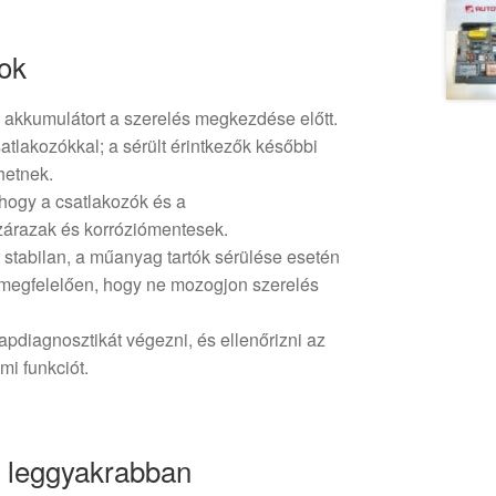
tok
 akkumulátort a szerelés megkezdése előtt.
tlakozókkal; a sérült érintkezők későbbi
hetnek.
hogy a csatlakozók és a
szárazak és korróziómentesek.
 stabilan, a műanyag tartók sérülése esetén
e megfelelően, hogy ne mozogjon szerelés
lapdiagnosztikát végezni, és ellenőrizni az
mi funkciót.
l leggyakrabban