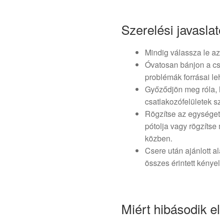
Szerelési javasla
Mindig válassza le az
Óvatosan bánjon a csa
problémák forrásai le
Győződjön meg róla, 
csatlakozófelületek 
Rögzítse az egységet
pótolja vagy rögzíts
közben.
Csere után ajánlott a
összes érintett kényel
Miért hibásodik e