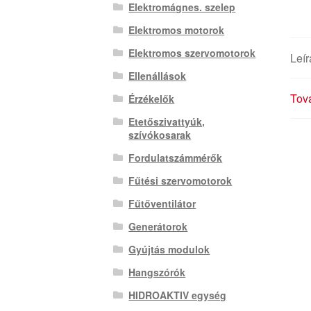
Elektromágnes. szelep
Elektromos motorok
Elektromos szervomotorok
Leír
Ellenállások
Tová
Érzékelők
Etetőszivattyúk,
szívókosarak
Fordulatszámmérők
Fűtési szervomotorok
Fűtőventilátor
Generátorok
Gyújtás modulok
Hangszórók
HIDROAKTIV egység