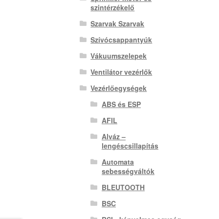
szintérzékelő
Szarvak Szarvak
Szívócsappantyúk
Vákuumszelepek
Ventilátor vezérlők
Vezérlőegységek
ABS és ESP
AFIL
Alváz –
lengéscsillapítás
Automata
sebességváltók
BLEUTOOTH
BSC