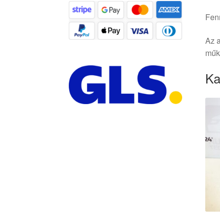
Fenn
Az a
műkö
Ka