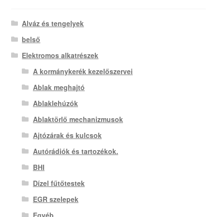
Alváz és tengelyek
belső
Elektromos alkatrészek
A kormánykerék kezelőszervei
Ablak meghajtó
Ablaklehúzók
Ablaktörlő mechanizmusok
Ajtózárak és kulcsok
Autórádiók és tartozékok.
BHI
Dízel fűtőtestek
EGR szelepek
Egyéb