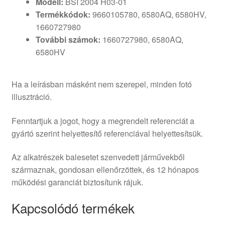
Modell:
BSI 2004 H03-01
Termékkódok:
9660105780, 6580AQ, 6580HV,
1660727980
További számok:
1660727980, 6580AQ,
6580HV
Ha a leírásban másként nem szerepel, minden fotó
illusztráció.
Fenntartjuk a jogot, hogy a megrendelt referenciát a
gyártó szerint helyettesítő referenciával helyettesítsük.
Az alkatrészek balesetet szenvedett járművekből
származnak, gondosan ellenőrzöttek, és 12 hónapos
működési garanciát biztosítunk rájuk.
Kapcsolódó termékek