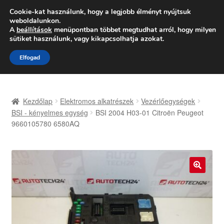
SZÁLLÍTÁS 2618 Ft-tól
Cookie-kat használunk, hogy a legjobb élményt nyújtsuk
weboldalunkon.
Hétfő-Péntek 9:00–16:00
06 80 088 054
A
beállítások
menüpontban többet megtudhat arról, hogy milyen
sütiket használunk, vagy kikapcsolhatja azokat.
Ugrás
Kilépés
Menü
Elfogad
a
a
navigációhoz
tartalomba
Kezdőlap
Kezdőlap
Elektromos alkatrészek
Vezérlőegységek
Adatvédelmi irányelvek
BSI - kényelmes egység
BSI 2004 H03-01 Citroën Peugeot
9660105780 6580AQ
Felhasználási feltételek
Kapcsolatba lépni
🔍
Kifizetések
Panasz