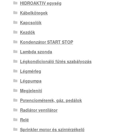
HIDROAKTIV egység
Kábelkötegek
Kapcsolók
Kezdők
Kondenzátor START STOP
Lambda szonda
Légkondicionáló fűtés szabályozás
Légmérleg
Légpumpa
Megjeleníti
Potenciométerek, gáz. pedálok
Radiátor ventilátor
Relé
Sprinkler motor és szintérzékelő