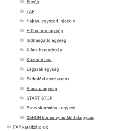
Egyéb
FAP
Hajtás. egyszeri injekció
HID xenon egység
Indításgátló egység
Klíma berendezés
Központi zár
Légzsák egység
Parkolási asszisztens
Riasztó egység
START STOP
Szervokormány - egység
XENON kormánymű Mértékegység
FAP katalizátorok