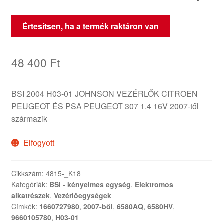
Értesítsen, ha a termék raktáron van
48 400
Ft
BSI 2004 H03-01 JOHNSON VEZÉRLŐK CITROEN
PEUGEOT ÉS PSA PEUGEOT 307 1.4 16V 2007-től
származik
Elfogyott
Cikkszám:
4815-_K18
Kategóriák:
BSI - kényelmes egység
,
Elektromos
alkatrészek
,
Vezérlőegységek
Címkék:
1660727980
,
2007-ből
,
6580AQ
,
6580HV
,
9660105780
,
H03-01