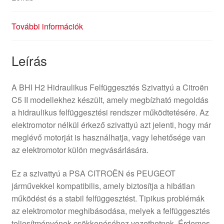
További információk
Leírás
A BHI H2 Hidraulikus Felfüggesztés Szivattyú a Citroën
C5 II modellekhez készült, amely megbízható megoldás
a hidraulikus felfüggesztési rendszer működtetésére. Az
elektromotor nélkül érkező szivattyú azt jelenti, hogy már
meglévő motorját is használhatja, vagy lehetősége van
az elektromotor külön megvásárlására.
Ez a szivattyú a PSA CITROËN és PEUGEOT
járművekkel kompatibilis, amely biztosítja a hibátlan
működést és a stabil felfüggesztést. Tipikus problémák
az elektromotor meghibásodása, melyek a felfüggesztés
teljesítményének csökkenéséhez vezethetnek. Érdemes