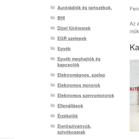
Autórádiók és tartozékok.
Fenn
BHI
Az a
Dízel fűtőtestek
műkö
EGR szelepek
Ka
Egyéb
Egyéb meghajtók és
kapcsolók
Elektromágnes. szelep
Elektromos motorok
Elektromos szervomotorok
Ellenállások
Érzékelők
Etetőszivattyúk,
szívókosarak