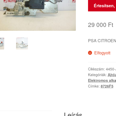
Értesítsen,
29 000
Ft
PSA CITROEN
Elfogyott
Cikkszám:
4450
Kategóriák:
Ajtó
Elektromos alka
Címke:
8726F5
Leírás