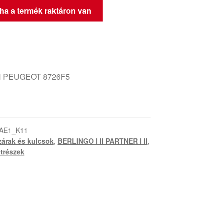
 ha a termék raktáron van
 PEUGEOT 8726F5
-AE1_K11
zárak és kulcsok
,
BERLINGO I II PARTNER I II
,
trészek