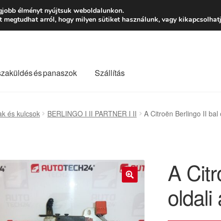
Ft-tól
Hétfő-Péntek
gjobb élményt nyújtsuk weboldalunkon.
megtudhat arról, hogy milyen sütiket használunk, vagy kikapcsolhatj
szaküldés és panaszok
Szállítás
lási feltételek
Kapcsolatba lépni
Kifizetések
Panasz
ak és kulcsok
BERLINGO I II PARTNER I II
A Citroën Berlingo II bal
Saját fiókom
Szállítás
Szállítás világszerte
Szekér
A Citr
oldali
🔍