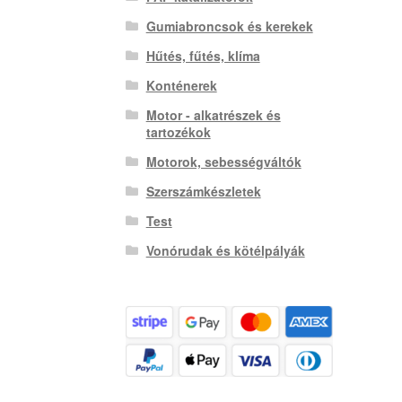
Gumiabroncsok és kerekek
Hűtés, fűtés, klíma
Konténerek
Motor - alkatrészek és
tartozékok
Motorok, sebességváltók
Szerszámkészletek
Test
Vonórudak és kötélpályák