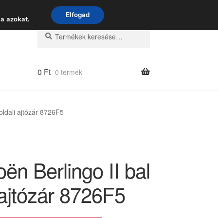
 9:00–16:00
06 80 088 054
Elfogad
a azokat.
Keresés
Keresés
a
következőre:
0
Ft
0 termék
 oldali ajtózár 8726F5
oën Berlingo II bal
 ajtózár 8726F5