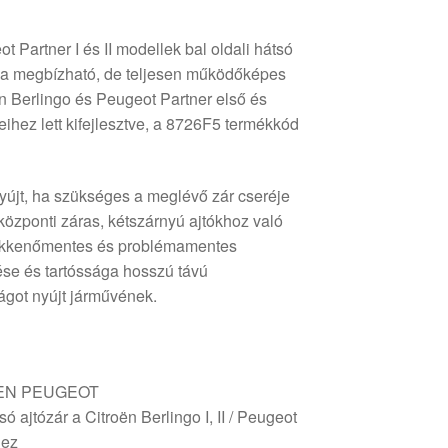
t Partner I és II modellek bal oldali hátsó
k a megbízható, de teljesen működőképes
ën Berlingo és Peugeot Partner első és
ihez lett kifejlesztve, a 8726F5 termékkód
nyújt, ha szükséges a meglévő zár cseréje
központi záras, kétszárnyú ajtókhoz való
 zökkenőmentes és problémamentes
tése és tartóssága hosszú távú
ágot nyújt járművének.
EN PEUGEOT
só ajtózár a Citroën Berlingo I, II / Peugeot
hez