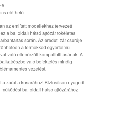
F5
cs elérhető
an az említett modellekhez tervezett
z a bal oldali hátsó ajtózár tökéletes
karbantartás során. Az eredeti zár cseréje
zönhetően a termékkód egyértelmű
al való ellenőrzött kompatibilitásának. A
alkatrészbe való befektetés mindig
problémamentes vezetést.
 a zárat a kosarához! Biztosítson nyugodt
ó működést bal oldali hátsó ajtózárához