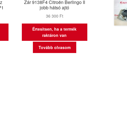
oz
Zár 9138F4 Citroën Berlingo II
P1
jobb hátsó ajtó
36 300
Ft
Értesítsen, ha a termék
raktáron van
Tovább olvasom