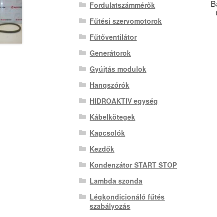
B
Fordulatszámmérők
Fűtési szervomotorok
Fűtőventilátor
Generátorok
Gyújtás modulok
Hangszórók
HIDROAKTIV egység
Kábelkötegek
Kapcsolók
Kezdők
Kondenzátor START STOP
Lambda szonda
Légkondicionáló fűtés
szabályozás