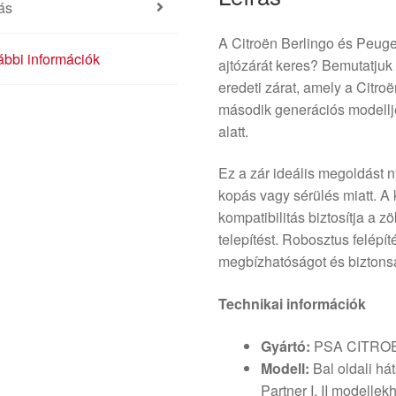
ás
A Citroën Berlingo és Peugeo
bbi információk
ajtózárát keres? Bemutatju
eredeti zárat, amely a Citro
második generációs modellje
alatt.
Ez a zár ideális megoldást 
kopás vagy sérülés miatt. A 
kompatibilitás biztosítja a
telepítést. Robosztus felépí
megbízhatóságot és biztons
Technikai információk
Gyártó:
PSA CITRO
Modell:
Bal oldali hát
Partner I, II modellek