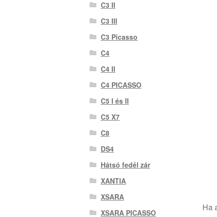
C3 II
C3 III
C3 Picasso
C4
C4 II
C4 PICASSO
C5 I és II
C5 X7
C8
DS4
Hátsó fedél zár
XANTIA
XSARA
Ha a
XSARA PICASSO