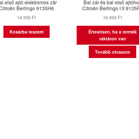
al első ajtó elektromos zár
Bal zár és bal első ajtóh
Citroën Berlingo 9135H6
Citroën Berlingo I II 9135
14 500
Ft
16 900
Ft
Kosárba teszem
Értesítsen, ha a termék
raktáron van
Tovább olvasom