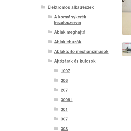
Elektromos alkatrészek
A kormánykerék
kezelőszervei
Ablak meghajtó
Ablaklehúzók
Ablaktörlő mechanizmusok
Ajtózárak és kulcsok
1007
206
207
3008 I
301
307
308