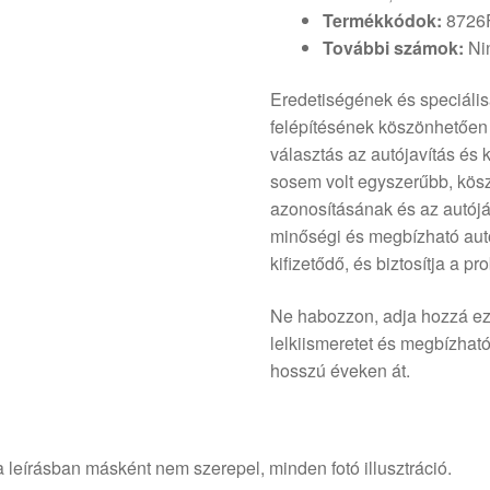
Termékkódok:
8726
További számok:
Nin
Eredetiségének és speciális
felépítésének köszönhetően e
választás az autójavítás és 
sosem volt egyszerűbb, kös
azonosításának és az autójáv
minőségi és megbízható autó
kifizetődő, és biztosítja a 
Ne habozzon, adja hozzá ezt
lelkiismeretet és megbízhat
hosszú éveken át.
 leírásban másként nem szerepel, minden fotó illusztráció.