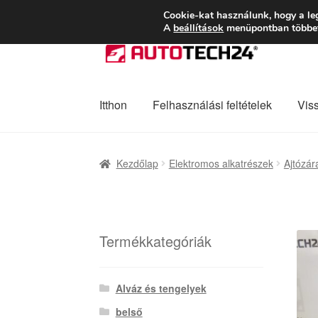
SZÁLLÍTÁS 2618 
Cookie-kat használunk, hogy a le
A
beállítások
menüpontban többet 
Ugrás
Kilépés
a
a
navigációhoz
tartalomba
Itthon
Felhasználási feltételek
Vis
Kezdőlap
Adatvédelmi irányelvek
Felhaszná
Kezdőlap
Elektromos alkatrészek
Ajtózár
Panaszkezelési szabályzat
Pénztár
Rólunk
Termékkategóriák
Alváz és tengelyek
belső