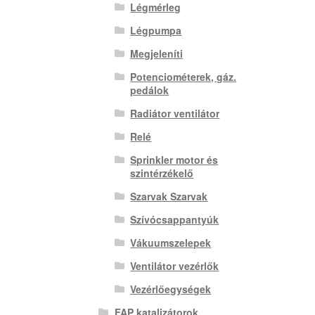
Légmérleg
Légpumpa
Megjeleníti
Potenciométerek, gáz.
pedálok
Radiátor ventilátor
Relé
Sprinkler motor és
szintérzékelő
Szarvak Szarvak
Szívócsappantyúk
Vákuumszelepek
Ventilátor vezérlők
Vezérlőegységek
FAP katalizátorok