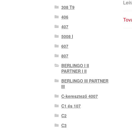
Leír
308 T9
406
Tová
407
5008 I
607
807
BERLINGO I II
PARTNER I II
BERLINGO III PARTNER
III
C-keresztező 4007
C1 és 107
C2
C3