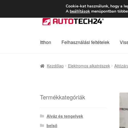
SZÁLLÍTÁS 2618 
Cookie-kat használunk, hogy a le
A
beállítások
menüpontban többet 
Ugrás
Kilépés
a
a
navigációhoz
tartalomba
Itthon
Felhasználási feltételek
Vis
Kezdőlap
Adatvédelmi irányelvek
Felhaszná
Kezdőlap
Elektromos alkatrészek
Ajtózár
Panaszkezelési szabályzat
Pénztár
Rólunk
Termékkategóriák
Alváz és tengelyek
belső