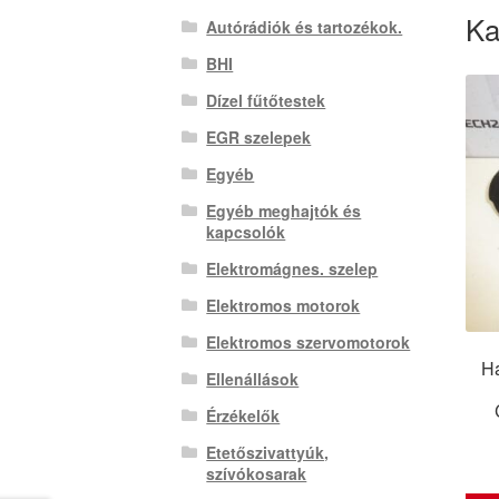
Ka
Autórádiók és tartozékok.
BHI
Dízel fűtőtestek
EGR szelepek
Egyéb
Egyéb meghajtók és
kapcsolók
Elektromágnes. szelep
Elektromos motorok
Elektromos szervomotorok
Ha
Ellenállások
Érzékelők
Etetőszivattyúk,
szívókosarak