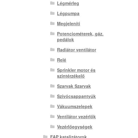
Légmérleg
Légpumpa
Megjeleníti
Potenciométerek, gáz.
pedálok
Radiátor ventilátor
Relé
Sprinkler motor és
szintérzékelő
Szarvak Szarvak
Szívócsappantyúk
Vákuumszelepek
Ventilátor vezérlők
Vezérlőegységek
FAP katalizátorok