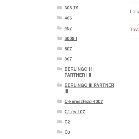
308 T9
Leír
406
407
Tová
5008 I
607
807
BERLINGO I II
PARTNER I II
BERLINGO III PARTNER
III
C-keresztező 4007
C1 és 107
C2
C3