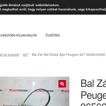
Ft-tól
Hétfő-Péntek
gjobb élményt nyújtsuk weboldalunkon.
megtudhat arról, hogy milyen sütiket használunk, vagy kikapcsolhatj
szaküldés és panaszok
Szállítás
lási feltételek
Kapcsolatba lépni
Kifizetések
Panasz
ak és kulcsok
407
Bal Zár Bal Elülső Ajtó Peugeot 407 965663328
Saját fiókom
Szállítás
Szállítás világszerte
Szekér
Bal Zá
Peuge
🔍