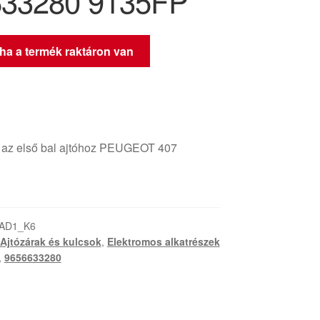
633280 9135FP
 ha a termék raktáron van
r az első bal ajtóhoz PEUGEOT 407
-AD1_K6
Ajtózárak és kulcsok
,
Elektromos alkatrészek
,
9656633280