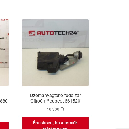
Üzemanyagtöltő-fedélzár
7880
Citroën Peugeot 661520
16 900
Ft
Értesítsen, ha a termék
raktáron van