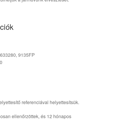
ciók
633280, 9135FP
0
lyettesítő referenciával helyettesítsük.
osan ellenőrzöttek, és 12 hónapos