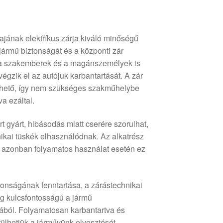
ajának elektříkus zárja kiváló minőségű
 jármű biztonságát és a központi zár
zt a szakemberek és a magánszemélyek is
végzik el az autójuk karbantartását. A zár
zhető, így nem szükséges szakműhelybe
va ezáltal.
 gyárt, hibásodás miatt cserére szorulhat,
ikai tüskék elhasználódnak. Az alkatrész
v, azonban folyamatos használat esetén ez
ztonságának fenntartása, a zárástechnikai
 kulcsfontosságú a jármű
ból. Folyamatosan karbantartva és
erülhetjük a járművünk elvesztését.