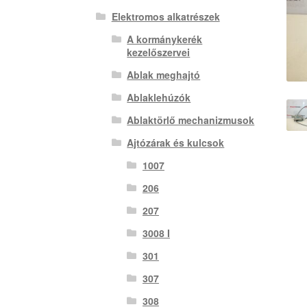
Elektromos alkatrészek
A kormánykerék
kezelőszervei
Ablak meghajtó
Ablaklehúzók
Ablaktörlő mechanizmusok
Ajtózárak és kulcsok
1007
206
207
3008 I
301
307
308