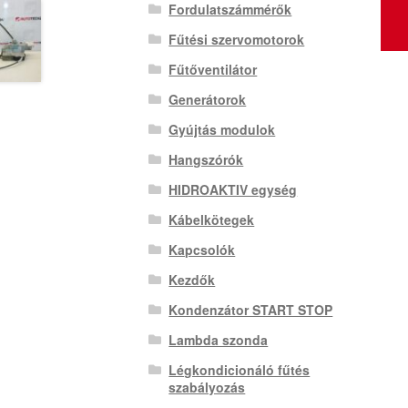
Fordulatszámmérők
Fűtési szervomotorok
Fűtőventilátor
Generátorok
Gyújtás modulok
Hangszórók
HIDROAKTIV egység
Kábelkötegek
Kapcsolók
Kezdők
Kondenzátor START STOP
Lambda szonda
Légkondicionáló fűtés
szabályozás