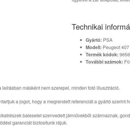
Technikai informá
Gyártó:
PSA
Modell:
Peugeot 407
Termék kódok:
9656
További számok:
F0
 leírásban másként nem szerepel, minden fotó illusztráció.
tartjuk a jogot, hogy a megrendelt referenciát a gyártó szerint he
lkatrészek balesetet szenvedett járművekből származnak, gond
dési garanciát biztosítunk rájuk.