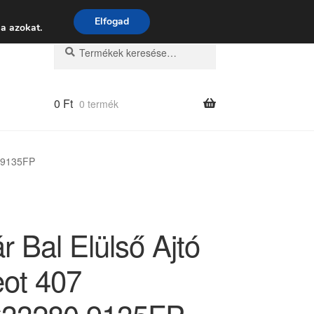
 9:00–16:00
06 80 088 054
Elfogad
a azokat.
Keresés
Keresés
a
következőre:
0
Ft
0 termék
0 9135FP
r Bal Elülső Ajtó
ot 407