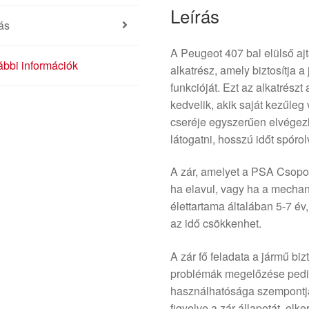
Leírás
ás
A Peugeot 407 bal elülső ajt
bbi információk
alkatrész, amely biztosítja a
funkcióját. Ezt az alkatrés
kedvelik, akik saját kezűleg 
cseréje egyszerűen elvége
látogatni, hosszú időt spórol
A zár, amelyet a PSA Csoport
ha elavul, vagy ha a mechan
élettartama általában 5-7 é
az idő csökkenhet.
A zár fő feladata a jármű bi
problémák megelőzése pedig
használhatósága szempontjá
figyelve a zár állapotát, elk