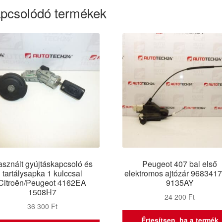
pcsolódó termékek
sznált gyújtáskapcsoló és
Peugeot 407 bal első
tartálysapka 1 kulccsal
elektromos ajtózár 968341
Citroën/Peugeot 4162EA
9135AY
1508H7
24 200
Ft
36 300
Ft
Értesítsen, ha a termék