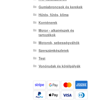
Gumiabroncsok és kerekek
Hűtés, fűtés, klíma
Konténerek
Motor - alkatrészek és
tartozékok
Motorok, sebességváltók
Szerszámkészletek
Test
Vonórudak és kötélpályák