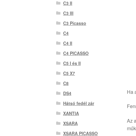
C3 II
C3 III
C3 Picasso
C4
C4 II
C4 PICASSO
C5 I és II
C5 X7
C8
Ha a
DS4
Hátsó fedél zár
Fenn
XANTIA
Az a
XSARA
műkö
XSARA PICASSO