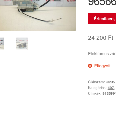
9656
Értesítsen,
24 200
Ft
Elektromos zá
Elfogyott
Cikkszám:
4658
Kategóriák:
407
,
Címkék:
9135FP