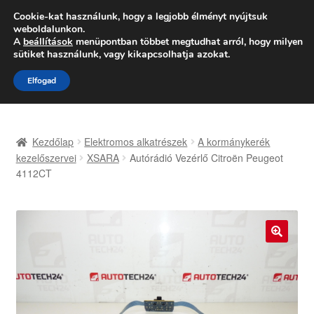
SZÁLLÍTÁS 2618 Ft-tól
Cookie-kat használunk, hogy a legjobb élményt nyújtsuk
weboldalunkon.
Hétfő-Péntek 9:00–16:00
06 80 088 054
A
beállítások
menüpontban többet megtudhat arról, hogy milyen
sütiket használunk, vagy kikapcsolhatja azokat.
Ugrás
Kilépés
Menü
Elfogad
a
a
navigációhoz
tartalomba
Kezdőlap
Kezdőlap
Elektromos alkatrészek
A kormánykerék
Adatvédelmi irányelvek
kezelőszervei
XSARA
Autórádió Vezérlő Citroën Peugeot
4112CT
Felhasználási feltételek
Kapcsolatba lépni
🔍
Kifizetések
Panasz