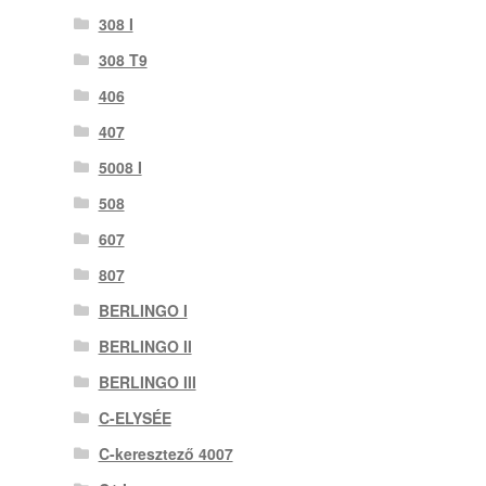
308 I
308 T9
406
407
5008 I
508
607
807
BERLINGO I
BERLINGO II
BERLINGO III
C-ELYSÉE
C-keresztező 4007