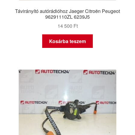
Távirányító autórádióhoz Jaeger Citroën Peugeot
96291110ZL 6239J5
14 500
Ft
Kosárba teszem