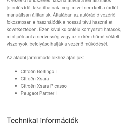
A vezérlő rendszeres használatával a felhasználók
jelentős időt takaríthatnak meg, mivel nem kell a rádiót
manuálisan állítaniuk. Általában az autórádió vezérlő
fokozatosan elhasználódik a hosszú távú használat
következtében. Ezen kívül különféle környezeti hatások,
mint például a nedvesség vagy az extrém hőmérsékleti
viszonyok, befolyásolhatják a vezérlő működését.
Az alábbi járműmodellekhez ajánljuk:
Citroën Berlingo I
Citroën Xsara
Citroën Xsara Picasso
Peugeot Partner I
Technikai információk