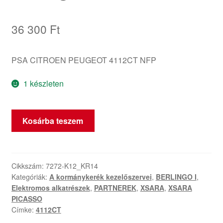
36 300
Ft
PSA CITROEN PEUGEOT 4112CT NFP
1 készleten
Autórádió
Kosárba teszem
Vezérlő
Citroën
Peugeot
4112CT
Cikkszám:
7272-K12_KR14
Kategóriák:
A kormánykerék kezelőszervei
,
BERLINGO I
,
mennyiség
Elektromos alkatrészek
,
PARTNEREK
,
XSARA
,
XSARA
PICASSO
Címke:
4112CT