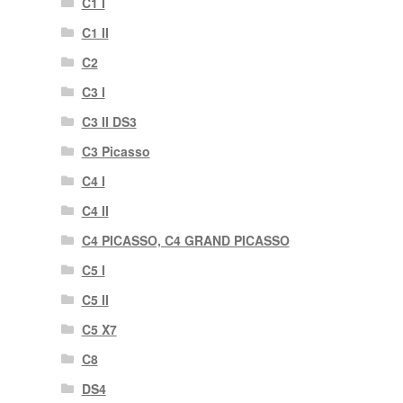
C1 I
C1 II
C2
C3 I
C3 II DS3
C3 Picasso
C4 I
C4 II
C4 PICASSO, C4 GRAND PICASSO
C5 I
C5 II
C5 X7
C8
DS4