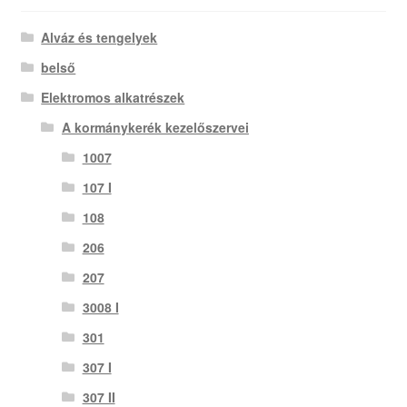
Alváz és tengelyek
belső
Elektromos alkatrészek
A kormánykerék kezelőszervei
1007
107 I
108
206
207
3008 I
301
307 I
307 II