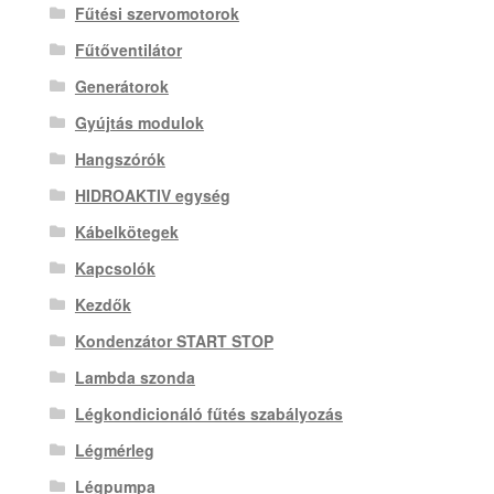
Fűtési szervomotorok
Fűtőventilátor
Generátorok
Gyújtás modulok
Hangszórók
HIDROAKTIV egység
Kábelkötegek
Kapcsolók
Kezdők
Kondenzátor START STOP
Lambda szonda
Légkondicionáló fűtés szabályozás
Légmérleg
Légpumpa