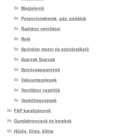
Megjeleníti
Potenciométerek, gáz. pedálok
Radiátor ventilátor
Relé
Sprinkler motor és szintérzékelő
Szarvak Szarvak
Szívócsappantyúk
Vákuumszelepek
Ventilátor vezérlők
Vezérlőegységek
FAP katalizátorok
Gumiabroncsok és kerekek
Hűtés, fűtés, klíma