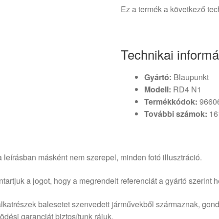
Ez a termék a következő tec
Technikai informá
Gyártó:
Blaupunkt
Modell:
RD4 N1
Termékkódok:
9660
További számok:
16
 leírásban másként nem szerepel, minden fotó illusztráció.
tartjuk a jogot, hogy a megrendelt referenciát a gyártó szerint he
lkatrészek balesetet szenvedett járművekből származnak, gond
dési garanciát biztosítunk rájuk.