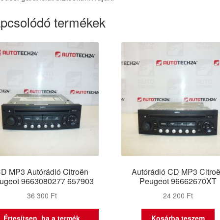
pcsolódó termékek
D MP3 Autórádió Citroën
Autórádió CD MP3 Citro
ugeot 9663080277 657903
Peugeot 96662670XT
36 300
Ft
24 200
Ft
Értesítsen, ha a termék
Kosárba teszem