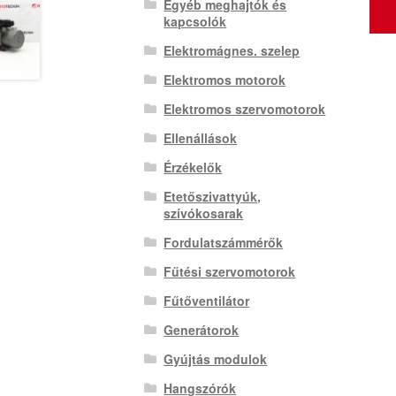
Egyéb meghajtók és
kapcsolók
Elektromágnes. szelep
Elektromos motorok
Elektromos szervomotorok
Ellenállások
Érzékelők
Etetőszivattyúk,
szívókosarak
Fordulatszámmérők
Fűtési szervomotorok
Fűtőventilátor
Generátorok
Gyújtás modulok
Hangszórók