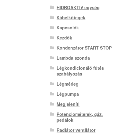
HIDROAKTIV egység
Kábelkötegek
Kapcsolók
Kezdők
Kondenzátor START STOP
Lambda szonda
Légkondicionáló fűtés
szabályozás
Légmérleg
Légpumpa
Megjeleníti
Potenciométerek, gáz.
pedálok
Radiátor ventilátor