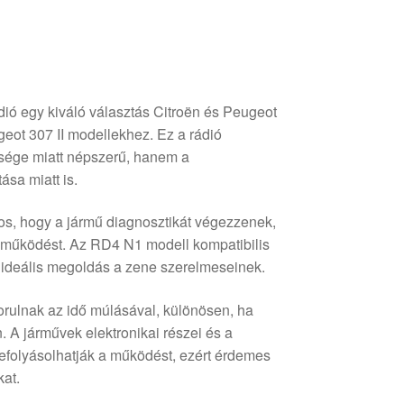
ió egy kiváló választás Citroën és Peugeot
eot 307 II modellekhez. Ez a rádió
sége miatt népszerű, hanem a
ása miatt is.
tos, hogy a jármű diagnosztikát végezzenek,
ő működést. Az RD4 N1 modell kompatibilis
 ideális megoldás a zene szerelmeseinek.
orulnak az idő múlásával, különösen, ha
 A járművek elektronikai részei és a
efolyásolhatják a működést, ezért érdemes
kat.