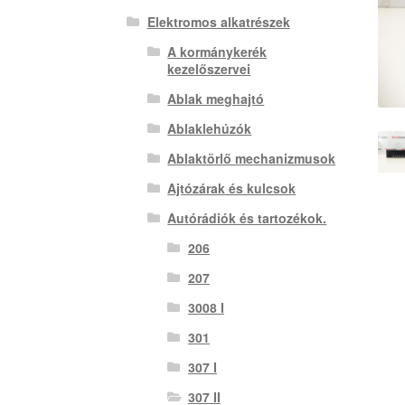
Elektromos alkatrészek
A kormánykerék
kezelőszervei
Ablak meghajtó
Ablaklehúzók
Ablaktörlő mechanizmusok
Ajtózárak és kulcsok
Autórádiók és tartozékok.
206
207
3008 I
301
307 I
307 II