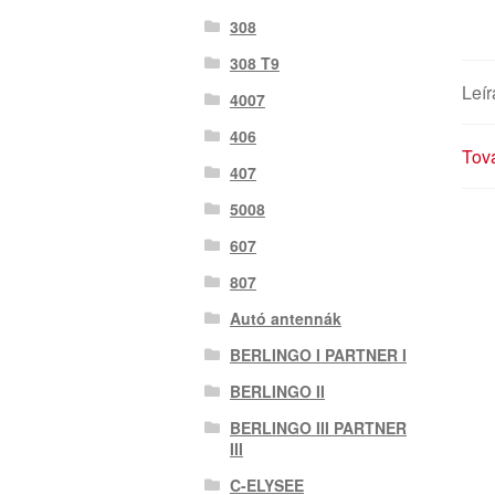
308
308 T9
Leír
4007
406
Tová
407
5008
607
807
Autó antennák
BERLINGO I PARTNER I
BERLINGO II
BERLINGO III PARTNER
III
C-ELYSEE