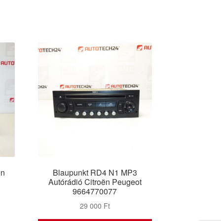
ën
Blaupunkt RD4 N1 MP3
Autórádió Citroën Peugeot
9664770077
29 000
Ft