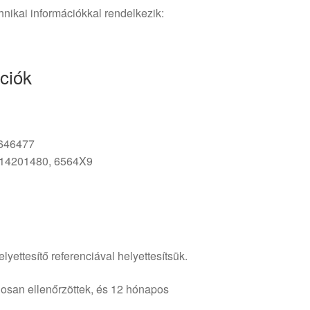
hnikai információkkal rendelkezik:
ciók
646477
14201480, 6564X9
lyettesítő referenciával helyettesítsük.
osan ellenőrzöttek, és 12 hónapos