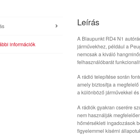
Leírás
ás
A Blaupunkt RD4 N1 autórád
bbi információk
járművekhez, például a Peug
nemcsak a kiváló hangminő
felhasználóbarát funkcionalit
A rádió telepítése során fon
amely biztosítja a megfelel
a különböző járművekkel és
A rádiók gyakran cserére sz
nem használják megfelelően.
hőmérsékleti ingadozások b
figyelemmel kísérni állapotu