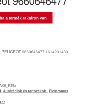
ot 9660646477
 ha a termék raktáron van
 PEUGEOT 9660646477 1614201480
-AK6_K39a
I
,
Autórádiók és tartozékok.
,
Elektromos
477