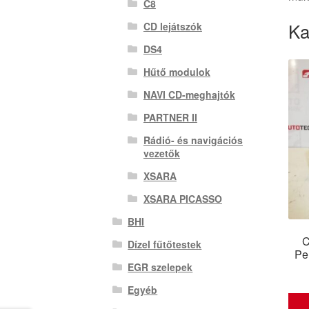
C8
Ka
CD lejátszók
DS4
Hűtő modulok
NAVI CD-meghajtók
PARTNER II
Rádió- és navigációs
vezetők
XSARA
XSARA PICASSO
BHI
C
Dízel fűtőtestek
Pe
EGR szelepek
Egyéb