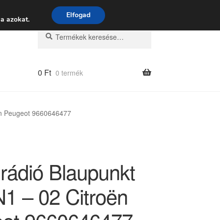
 9:00–16:00
06 80 088 054
Elfogad
a azokat.
Keresés
Keresés
a
következőre:
0
Ft
0 termék
ën Peugeot 9660646477
rádió Blaupunkt
1 – 02 Citroën