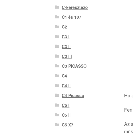
C-keresztező
C1 és 107
C2
C3 I
C3 II
C3 III
C3 PICASSO
C4
C4 II
Ha a
C4 Picasso
C5 I
Fenn
C5 II
Az a
C5 X7
műkö