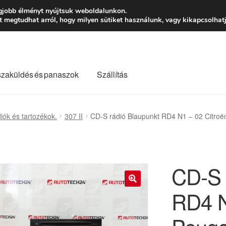
Ft-tól
Hétfő-Péntek
gjobb élményt nyújtsuk weboldalunkon.
megtudhat arról, hogy milyen sütiket használunk, vagy kikapcsolhatj
szaküldés és panaszok
Szállítás
lási feltételek
Kapcsolatba lépni
Kifizetések
Panasz
iók és tartozékok.
307 II
CD-S rádió Blaupunkt RD4 N1 – 02 Citro
Saját fiókom
Szállítás
Szállítás világszerte
Szekér
CD-S 
RD4 N
🔍