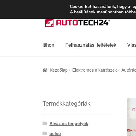
SZÁLLÍTÁS 2618 
Cookie-kat használunk, hogy a le
A
beállítások
menüpontban többet 
Ugrás
Kilépés
a
a
navigációhoz
tartalomba
Itthon
Felhasználási feltételek
Vis
Kezdőlap
Adatvédelmi irányelvek
Felhaszná
Kezdőlap
Elektromos alkatrészek
Autórád
Panaszkezelési szabályzat
Pénztár
Rólunk
Termékkategóriák
Alváz és tengelyek
belső