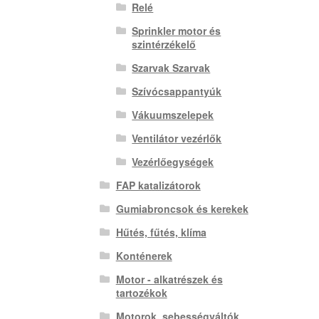
Relé
Sprinkler motor és
szintérzékelő
Szarvak Szarvak
Szívócsappantyúk
Vákuumszelepek
Ventilátor vezérlők
Vezérlőegységek
FAP katalizátorok
Gumiabroncsok és kerekek
Hűtés, fűtés, klíma
Konténerek
Motor - alkatrészek és
tartozékok
Motorok, sebességváltók