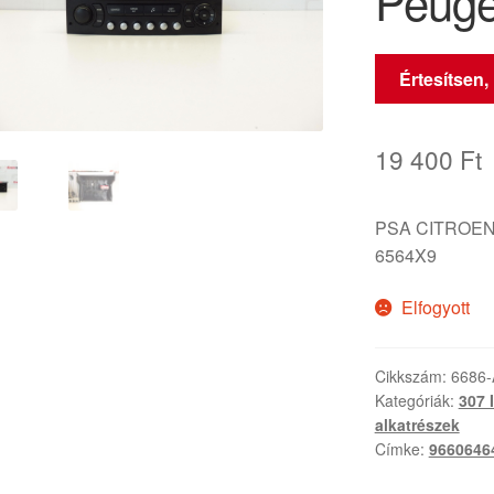
Peuge
Értesítsen,
19 400
Ft
PSA CITROEN
6564X9
Elfogyott
Cikkszám:
6686
Kategóriák:
307 I
alkatrészek
Címke:
9660646