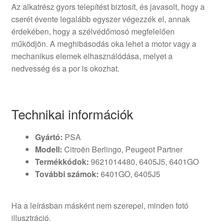
Az alkatrész gyors telepítést biztosít, és javasolt, hogy a
cserét évente legalább egyszer végezzék el, annak
érdekében, hogy a szélvédőmosó megfelelően
működjön. A meghibásodás oka lehet a motor vagy a
mechanikus elemek elhasználódása, melyet a
nedvesség és a por is okozhat.
Technikai információk
Gyártó:
PSA
Modell:
Citroën Berlingo, Peugeot Partner
Termékkódok:
9621014480, 6405J5, 6401GO
További számok:
6401GO, 6405J5
Ha a leírásban másként nem szerepel, minden fotó
illusztráció.