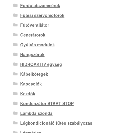
Fordulatszámmérők
Fűtési szervomotorok
Fűtőventilátor
Generátorok
Gyújtás modulok
Hangszórók
HIDROAKTIV egység
Kábelkötegek
Kapcsolók
Kezdők
Kondenzátor START STOP
Lambda szonda
Légkondicionáló fűtés szabályozás
Légmérleg