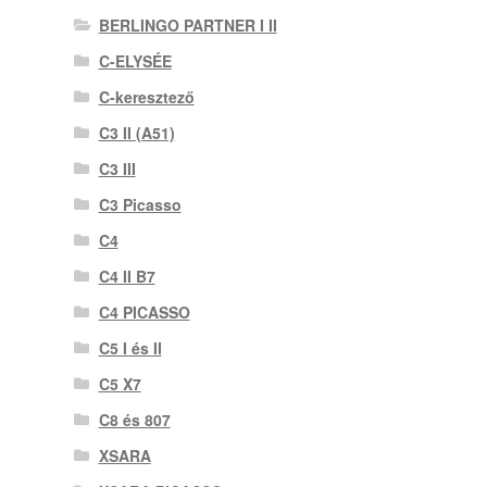
BERLINGO PARTNER I II
C-ELYSÉE
C-keresztező
C3 II (A51)
C3 III
C3 Picasso
C4
C4 II B7
C4 PICASSO
C5 I és II
C5 X7
C8 és 807
XSARA