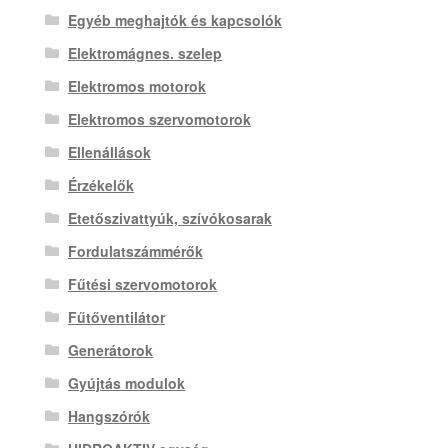
Egyéb meghajtók és kapcsolók
Elektromágnes. szelep
Elektromos motorok
Elektromos szervomotorok
Ellenállások
Érzékelők
Etetőszivattyúk, szívókosarak
Fordulatszámmérők
Fűtési szervomotorok
Fűtőventilátor
Generátorok
Gyújtás modulok
Hangszórók