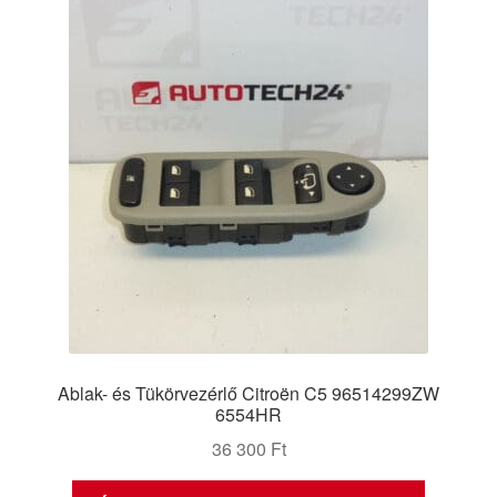
Ablak- és Tükörvezérlő Citroën C5 96514299ZW
6554HR
36 300
Ft