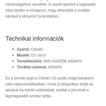
nehézségeihez vezethet. A cserét ajánlott a legkisebb
hiba esetén is elvégezni, hogy elkerüljük a további
károkat a kényelmi funkciókban.
Technikai információk
Gyártó:
Citroën
Modell:
C5 I és II
Termékkódok:
96514300ZW, 6554HV
További számok:
6554HV
Ez a termék segít a Citroën C5 autók világmárkaként
való népszerűsítésében, mivel jó állapotban tartja az
ablakok és tükrök működését, ezáltal a járművét a
legmagasabb szinten tartja.