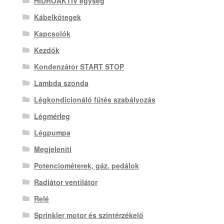
HIDROAKTIV egység
Kábelkötegek
Kapcsolók
Kezdők
Kondenzátor START STOP
Lambda szonda
Légkondicionáló fűtés szabályozás
Légmérleg
Légpumpa
Megjeleníti
Potenciométerek, gáz. pedálok
Radiátor ventilátor
Relé
Sprinkler motor és szintérzékelő