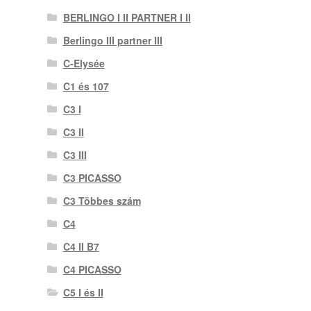
BERLINGO I II PARTNER I II
Berlingo III partner III
C-Elysée
C1 és 107
C3 I
C3 II
C3 III
C3 PICASSO
C3 Többes szám
C4
C4 II B7
C4 PICASSO
C5 I és II