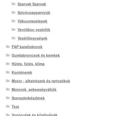
Szarvak Szarvak
Szívócsappantyúk
Vákuumszelepek
Ventilátor vezérlők
Vezérlőegységek
FAP katalizátorok
Gumiabroncsok és kerekek
Hűtés, fűtés, klíma
Konténerek
Motor - alkatrészek és tartozékok
Motorok, sebességváltók
Szerszámkészletek
Test
Vonórudak és kötélpályák