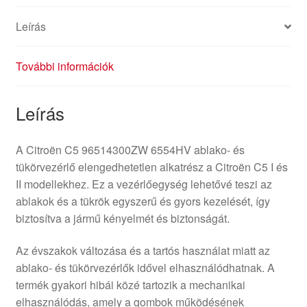
Leírás
További információk
Leírás
A Citroën C5 96514300ZW 6554HV ablako- és
tükörvezérlő elengedhetetlen alkatrész a Citroën C5 I és
II modellekhez. Ez a vezérlőegység lehetővé teszi az
ablakok és a tükrök egyszerű és gyors kezelését, így
biztosítva a jármű kényelmét és biztonságát.
Az évszakok változása és a tartós használat miatt az
ablako- és tükörvezérlők idővel elhasználódhatnak. A
termék gyakori hibái közé tartozik a mechanikai
elhasználódás, amely a gombok működésének