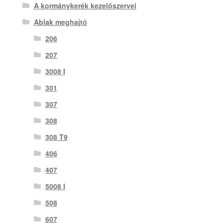
A kormánykerék kezelőszervei
Ablak meghajtó
206
207
3008 I
301
307
308
308 T9
406
407
5008 I
508
607