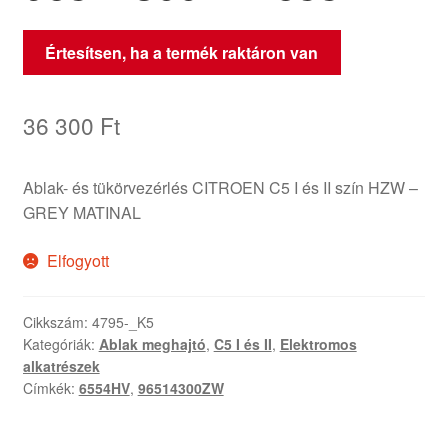
Értesítsen, ha a termék raktáron van
36 300
Ft
Ablak- és tükörvezérlés CITROEN C5 I és II szín HZW –
GREY MATINAL
Elfogyott
Cikkszám:
4795-_K5
Kategóriák:
Ablak meghajtó
,
C5 I és II
,
Elektromos
alkatrészek
Címkék:
6554HV
,
96514300ZW