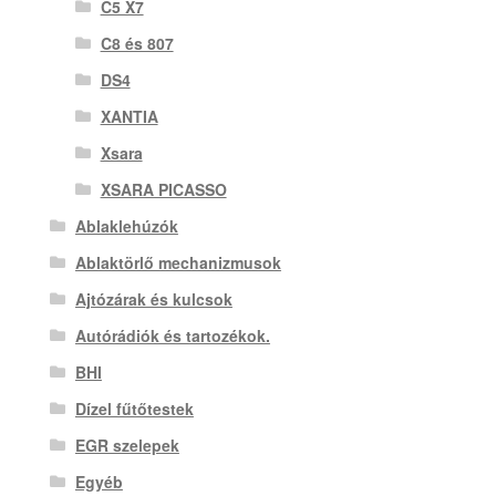
C5 X7
C8 és 807
DS4
XANTIA
Xsara
XSARA PICASSO
Ablaklehúzók
Ablaktörlő mechanizmusok
Ajtózárak és kulcsok
Autórádiók és tartozékok.
BHI
Dízel fűtőtestek
EGR szelepek
Egyéb