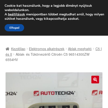
SZÁLLÍTÁS 2618 Ft-tól
Cookie-kat használunk, hogy a legjobb élményt nyújtsuk
weboldalunkon.
Hétfő-Péntek 9:00–16:00
06 80 088 054
A
beállítások
menüpontban többet megtudhat arról, hogy milyen
sütiket használunk, vagy kikapcsolhatja azokat.
Ugrás
Kilépés
Menü
Elfogad
a
a
navigációhoz
tartalomba
Kezdőlap
Kezdőlap
Elektromos alkatrészek
Ablak meghajtó
C5 I
Adatvédelmi irányelvek
és II
Ablak- és Tükörvezérlő Citroën C5 96514300ZW
6554HV
Felhasználási feltételek
Kapcsolatba lépni
🔍
Kifizetések
Panasz