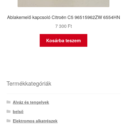
Ablakemelő kapcsoló Citroën C5 96515962ZW 6554HN
7 300
Ft
Kosárba teszem
Termékkategóriák
Alváz és tengelyek
belső
Elektromos alkatrészek